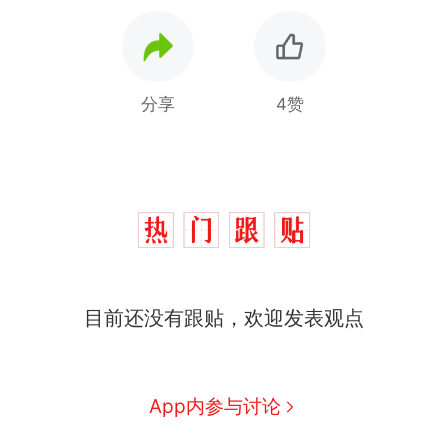
分享
4赞
目前还没有跟贴，欢迎发表观点
那个在床头放菜刀的女孩，
热
因老师一句“跟我回家”改写了
人生
搬家报价570元，搬到楼下
新
App内参与讨论
交5060元才肯搬上楼！女子傻