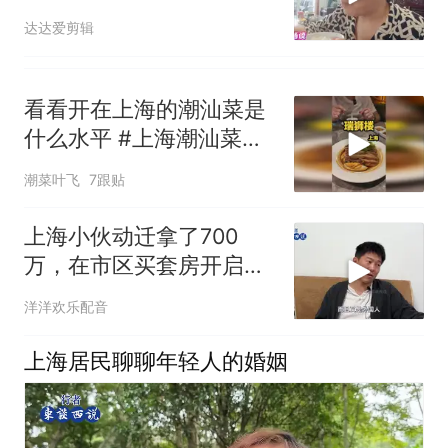
达达爱剪辑
看看开在上海的潮汕菜是
什么水平 #上海潮汕菜排
行榜 #瑞狮楼潮汕会馆 #
潮菜叶飞
7跟贴
上海探店
上海小伙动迁拿了700
万，在市区买套房开启新
生活
洋洋欢乐配音
上海居民聊聊年轻人的婚姻