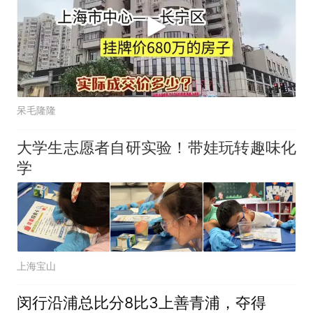
呆毛隆隆
大学生志愿者自研实验！带娃玩转趣味化
学
上海宝山
闵行沿浦总比分8比3上善青浦，夺得