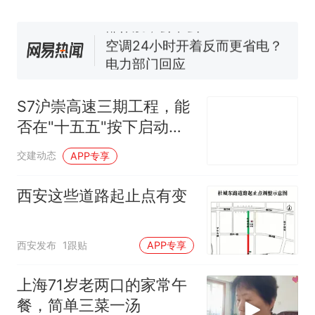
眼了……
十多万人报名的考试，成绩全
部作废，公平么？
空调24小时开着反而更省电？
电力部门回应
佛山一中学招聘物理教师，笔
试前13名均遭淘汰？教育局：
S7沪崇高速三期工程，能
已叫停招聘，成立调查组全面
“不建议大家买深色蛋糕”上热
否在"十五五"按下启动
核查
搜，网友：天塌了！
键？
那个在床头放菜刀的女孩，
热
交建动态
APP专享
因老师一句“跟我回家”改写了
人生
西安这些道路起止点有变
西安发布
1跟贴
APP专享
上海71岁老两口的家常午
餐，简单三菜一汤