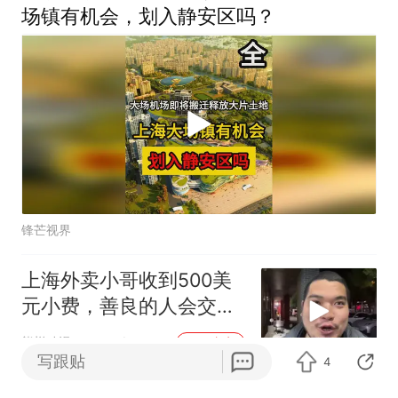
场镇有机会，划入静安区吗？
锋芒视界
上海外卖小哥收到500美
元小费，善良的人会交好
运
熊样动漫
245跟贴
APP专享
写跟贴
4
财政兜底神话破灭，上海出手整顿地铁票