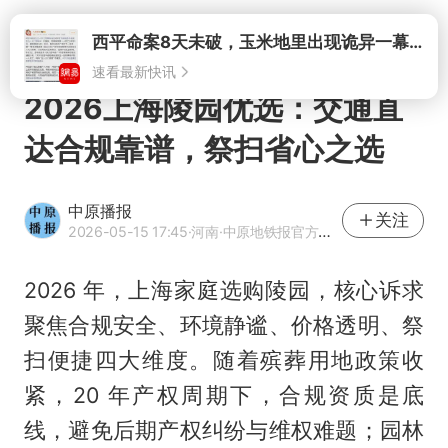
打开
西平命案8天未破，玉米地里出现诡异一幕，我突然想起了欧金中
速看最新快讯
2026上海陵园优选：交通直
达合规靠谱，祭扫省心之选
中原播报
关注
2026-05-15 17:45
·河南
·中原地铁报官方网易号
2026 年，上海家庭选购陵园，核心诉求
聚焦合规安全、环境静谧、价格透明、祭
扫便捷四大维度。随着殡葬用地政策收
紧，20 年产权周期下，合规资质是底
线，避免后期产权纠纷与维权难题；园林