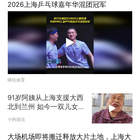
2026上海乒乓球嘉年华混团冠军
咪咕体育
91岁阿姨从上海支援大西
北到兰州 如今一双儿女成
了她的遗
小狗漫说
大场机场即将搬迁释放大片土地，上海大