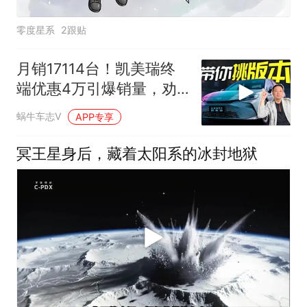
零度星系
2跟贴
月销17114台！凯美瑞终
端优惠4万引爆销量，劝
你别冲顶配
蜗牛车志V
APP专享
冥王星身后，藏着太阳系的冰封地狱