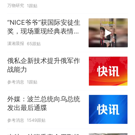
万物研究
1跟贴
“NICE爷爷”获国际安徒生
奖，现场重现经典表情
包，向中国粉丝问好
潇湘晨报
65跟贴
俄私企新技术提升俄军作
战能力
参考消息
1跟贴
外媒：波兰总统向乌总统
发出最后通牒
参考消息
1549跟贴