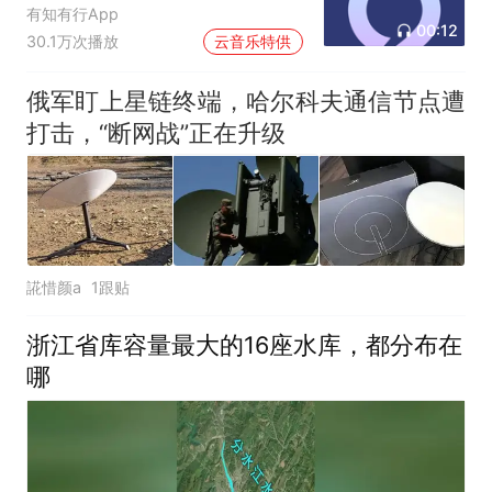
有知有行App
00:12
30.1万次播放
云音乐特供
俄军盯上星链终端，哈尔科夫通信节点遭
打击，“断网战”正在升级
誮惜颜a
1跟贴
浙江省库容量最大的16座水库，都分布在
哪