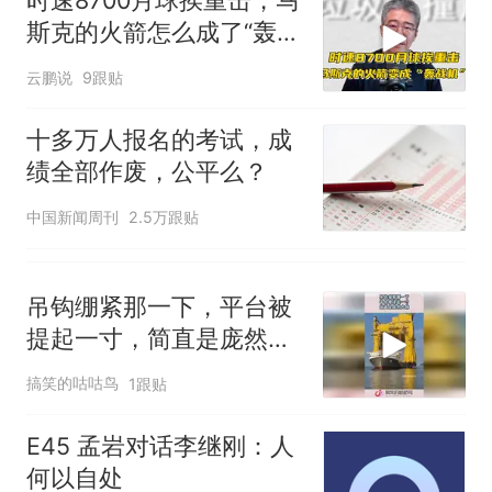
时速8700月球挨重击，马
试前13名均遭淘汰？教育局：
斯克的火箭怎么成了“轰战
已叫停招聘，成立调查组全面
“不建议大家买深色蛋糕”上热
机”？
云鹏说
核查
9跟贴
搜，网友：天塌了！
十多万人报名的考试，成绩
热
十多万人报名的考试，成
全部作废，公平么？
绩全部作废，公平么？
中国新闻周刊
2.5万跟贴
吊钩绷紧那一下，平台被
提起一寸，简直是庞然大
物！
搞笑的咕咕鸟
1跟贴
E45 孟岩对话李继刚：人
何以自处