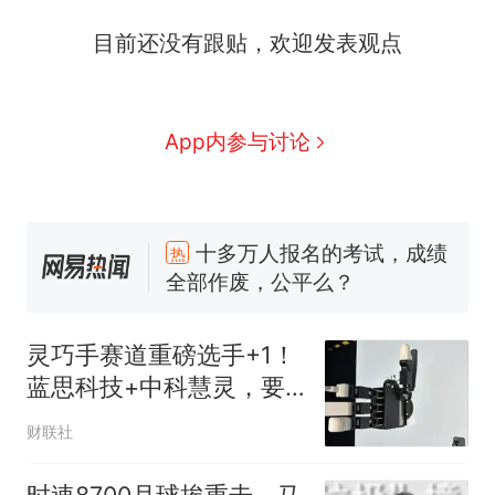
目前还没有跟贴，欢迎发表观点
App内参与讨论
十多万人报名的考试，成绩
热
全部作废，公平么？
搬家报价570元，搬到楼下
新
交5060元才肯搬上楼！女子傻
灵巧手赛道重磅选手+1！
眼了……
空调24小时开着反而更省电？
蓝思科技+中科慧灵，要
电力部门回应
推出37个关节自由度
视频丨只要一枚命中就能让航
财联社
母瘫痪 轰-6J实力有多强？
佛山一中学招聘物理教师，笔