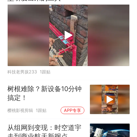
科技老男孩233
1跟贴
树根难除？新设备10分钟
搞定！
樱桃影视剪辑
1跟贴
APP专享
从组网到变现：时空道宇
走到商业航天新拐点