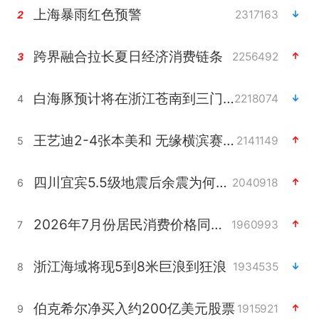
上海暴雨红色预警
2317163
2
跨界融合拉长夏日经济消费链条
2256492
3
白海豚预计将在浙江苍南到三门一带登陆
2218074
4
王艺迪2-4张本美和 无缘横滨赛决赛
2141149
5
四川宜宾5.5级地震后余震为何不断
2040918
6
2026年7月份居民消费价格同比上涨0.5%
1960993
7
浙江海域将现5到8米巨浪到狂浪
1934535
8
伯克希尔净买入约200亿美元股票
1915921
9