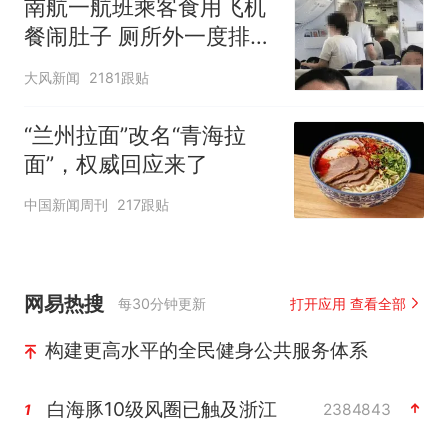
南航一航班乘客食用飞机
餐闹肚子 厕所外一度排长
队
大风新闻
2181跟贴
“兰州拉面”改名“青海拉
面”，权威回应来了
中国新闻周刊
217跟贴
网易热搜
每30分钟更新
打开应用 查看全部
构建更高水平的全民健身公共服务体系
白海豚10级风圈已触及浙江
2384843
1