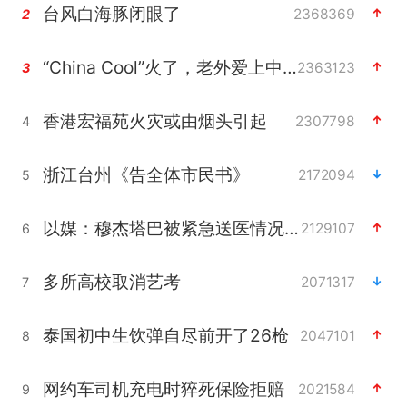
台风白海豚闭眼了
2368369
2
“China Cool”火了，老外爱上中国避暑游
2363123
3
香港宏福苑火灾或由烟头引起
2307798
4
浙江台州《告全体市民书》
2172094
5
以媒：穆杰塔巴被紧急送医情况危急
2129107
6
多所高校取消艺考
2071317
7
泰国初中生饮弹自尽前开了26枪
2047101
8
网约车司机充电时猝死保险拒赔
2021584
9