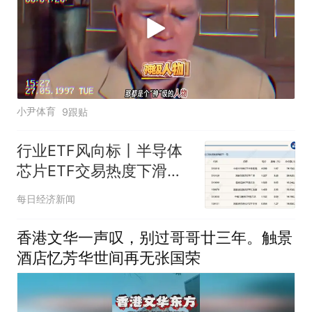
小尹体育
9跟贴
行业ETF风向标丨半导体
芯片ETF交易热度下滑，
两只科创创新药ETF半日
每日经济新闻
涨幅近5%
香港文华一声叹，别过哥哥廿三年。触景
酒店忆芳华世间再无张国荣