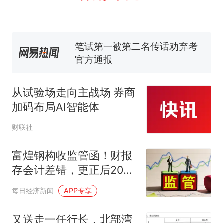
力已达15级 最新研判
佛山一中学招聘物理教师，笔
试前13名均遭淘汰？教育局：
已叫停招聘，成立调查组全面
笔试第一被第二名传话劝弃考
核查
官方通报
那个在床头放菜刀的女孩，
热
因老师一句“跟我回家”改写了
从试验场走向主战场 券商
人生
加码布局AI智能体
财联社
富煌钢构收监管函！财报
存会计差错，更正后2025
年三季报营收调减超4亿
每日经济新闻
APP专享
元
又送走一任行长，北部湾