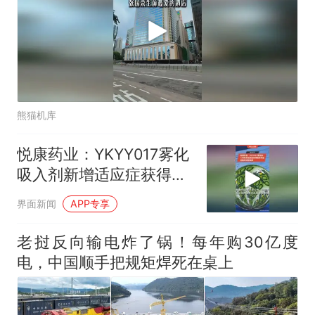
熊猫机库
悦康药业：YKYY017雾化
吸入剂新增适应症获得国
家药监局临床试验批准
界面新闻
APP专享
老挝反向输电炸了锅！每年购30亿度
电，中国顺手把规矩焊死在桌上