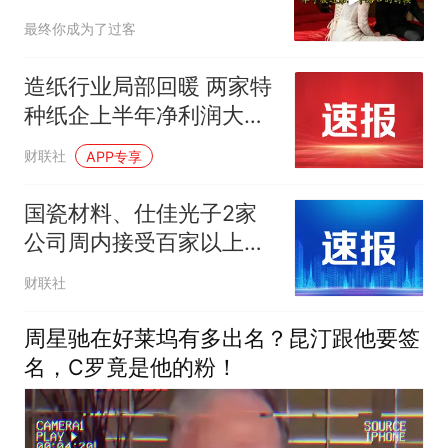
我起身离去，她急忙拦住
最终你成为了过客
我：老公，别走
造纸行业局部回暖 两家特
种纸企上半年净利润大幅
增长|财报解读
财联社
APP专享
国瓷材料、仕佳光子2家
公司周内接受百家以上机
构调研
财联社
周星驰在好莱坞有多出名？昆汀跟他要签
名，C罗竟是他的粉！