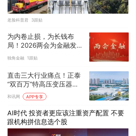
老脸科普君
3跟贴
为内卷止损，为长钱布
局！2026两会为金融发展
划重点
独角金融
1跟贴
直击三大行业痛点！正泰
“双百万”特高压变压器一
次试验成功
和讯网
APP专享
AI时代 投资者更应该注重资产配置 不要
跟机构拼信息选个股