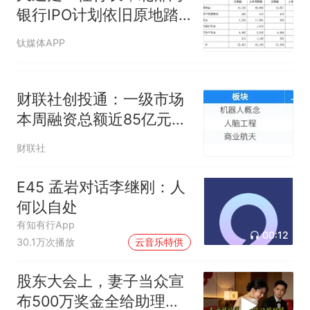
银行IPO计划依旧原地踏
步
钛媒体APP
财联社创投通：一级市场
本周融资总额近85亿元环
比降七成，帕西尼再获10
财联社
亿元战略轮融资
E45 孟岩对话李继刚：人
何以自处
有知有行App
00:12
30.1万次播放
云音乐特供
股东大会上，妻子当众宣
布500万奖金全给助理，