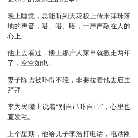
晚上睡觉，总能听到天花板上传来弹珠落
地的声音，嗒、嗒、嗒，一声声敲在人的
心上。
他上去看过，楼上那户人家早就搬走两年
了，空空如也。
妻子陈雪被吓得不轻，非要拉着他去庙里
拜拜。
李为民嘴上说着“别自己吓自己”，心里也
直发毛。
上个星期，他给儿子李浩打电话，电话刚