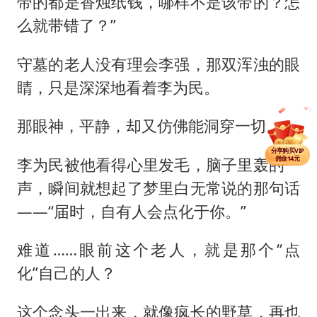
带的都是香烛纸钱，哪样不是该带的？怎
么就带错了？”
守墓的老人没有理会李强，那双浑浊的眼
睛，只是深深地看着李为民。
那眼神，平静，却又仿佛能洞穿一切。
分享单篇
佣金2.5元
分享购买VIP
佣金14元
李为民被他看得心里发毛，脑子里轰的一
分享单篇
佣金2.5元
声，瞬间就想起了梦里白无常说的那句话
——“届时，自有人会点化于你。”
难道……眼前这个老人，就是那个“点
化”自己的人？
这个念头一出来，就像疯长的野草，再也