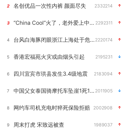
名创优品一次性内裤 颜面尽失
2332214
2
“China Cool”火了，老外爱上中国避暑游
2292311
3
台风白海豚闭眼浙江上海处于危险半圆
2220174
4
香港宏福苑火灾或由烟头引起
2195231
5
四川宜宾市珙县发生3.4级地震
2183094
6
中国父女泰国骑摩托车坠崖1死1伤
2011905
7
网约车司机充电时猝死保险拒赔
2002908
8
周末打虎 宋致远被查
1989037
9