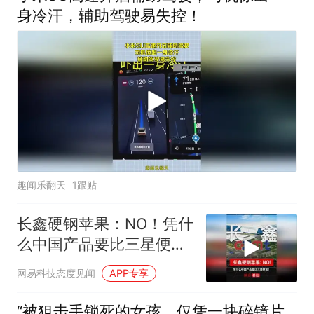
身冷汗，辅助驾驶易失控！
趣闻乐翻天
1跟贴
长鑫硬钢苹果：NO！凭什
么中国产品要比三星便
宜！
网易科技态度见闻
APP专享
“被狙击手锁死的女孩，仅凭一块碎镜片