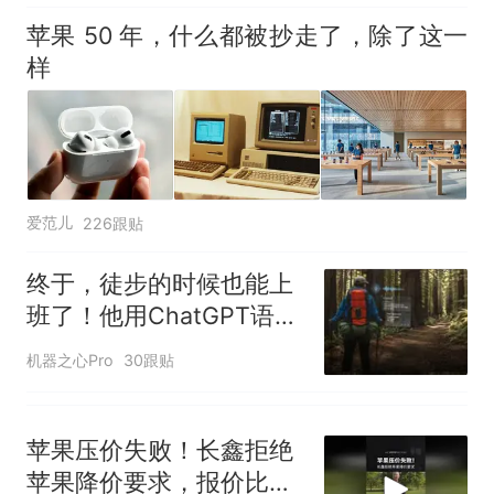
苹果 50 年，什么都被抄走了，除了这一
样
爱范儿
226跟贴
终于，徒步的时候也能上
班了！他用ChatGPT语音
4小时干了8小时的活儿
机器之心Pro
30跟贴
苹果压价失败！长鑫拒绝
苹果降价要求，报价比三