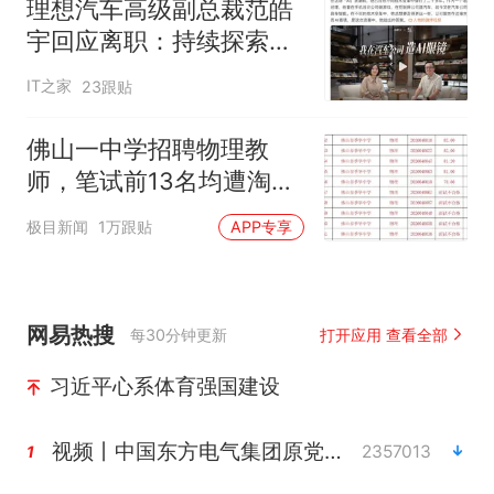
理想汽车高级副总裁范皓
宇回应离职：持续探索AI
眼镜与具身智能
IT之家
23跟贴
佛山一中学招聘物理教
师，笔试前13名均遭淘
汰？教育局：已叫停招
极目新闻
1万跟贴
APP专享
聘，成立调查组全面核查
网易热搜
每30分钟更新
打开应用 查看全部
习近平心系体育强国建设
视频丨中国东方电气集团原党组副书记、董事宋致远被查
2357013
1