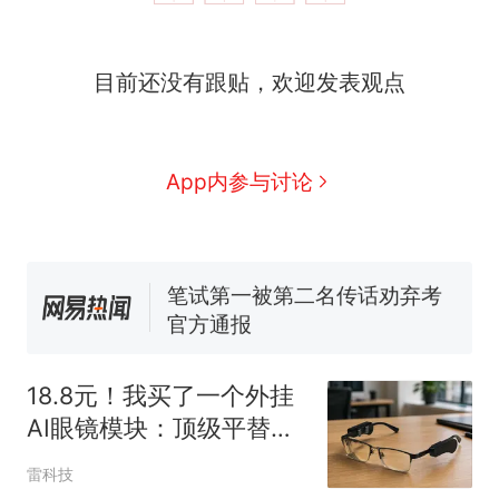
因老师一句“跟我回家”改写了
人生
搬家报价570元，搬到楼下
新
目前还没有跟贴，欢迎发表观点
交5060元才肯搬上楼！女子傻
眼了……
费大厨“全国小炒肉大王”称
号，仅凭视频评出？中国烹饪
协会回应
台风"白海豚"中心附近最大风
App内参与讨论
力已达15级 最新研判
佛山一中学招聘物理教师，笔
试前13名均遭淘汰？教育局：
已叫停招聘，成立调查组全面
笔试第一被第二名传话劝弃考
核查
官方通报
那个在床头放菜刀的女孩，
热
因老师一句“跟我回家”改写了
18.8元！我买了一个外挂
人生
AI眼镜模块：顶级平替还
是电子废品？
雷科技