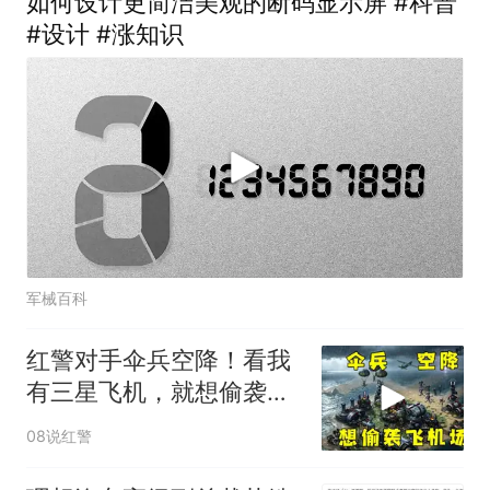
如何设计更简洁美观的断码显示屏 #科普
#设计 #涨知识
军械百科
红警对手伞兵空降！看我
有三星飞机，就想偷袭机
场！
08说红警