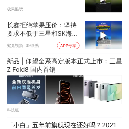
星还高
极果酷玩
长鑫拒绝苹果压价：坚持
要求不低于三星和SK海力
士，华为、小米等长单锁
究竟视频
39跟贴
APP专享
定产能
新品 | 仰望全系高定版本正式上市；三星
Z Fold8 国内首销
科技狐
「小白」五年前旗舰现在还好吗？2021