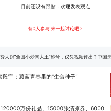
目前还没有跟贴，欢迎发表观点
那个在床头放菜刀的女孩，因老师一句“跟我回家”
热
搬家报价570元，搬到楼下交5060元才肯搬上楼
新
有0人参与 来一起讨论吧
了……
费大厨“全国小炒肉大王”称号，仅凭视频评出？中国
佛山一中学招聘物理教师，笔试前13名均遭淘汰？教
招聘，成立调查组全面核查
笔试第一被第二名传话劝弃考 官方通报
警段宇：藏蓝青春里的“生命种子”
空调24小时开着反而更省电？电力部门回应
那个在床头放菜刀的女孩，因老师一句“跟我回家”
热
超120000万份礼品、15000张清凉券、6000