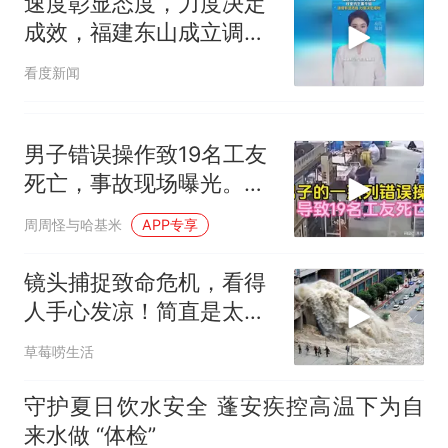
速度彰显态度，力度决定
成效，福建东山成立调查
组核查抗生素牛蛙
看度新闻
男子错误操作致19名工友
死亡，事故现场曝光。一
场悲剧的警示
周周怪与哈基米
APP专享
镜头捕捉致命危机，看得
人手心发凉！简直是太恐
怖了
草莓唠生活
守护夏日饮水安全 蓬安疾控高温下为自
来水做 “体检”