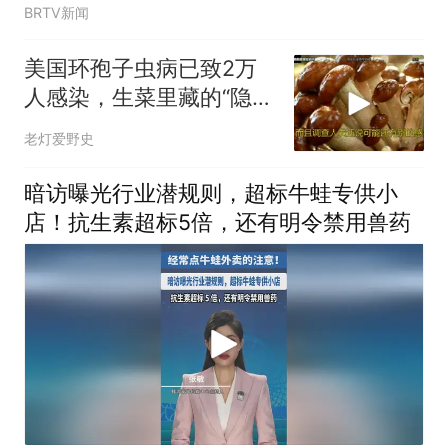
BRTV新闻
美国环孢子虫病已致2万
人感染，生菜里藏的“隐形
杀手”该警惕
老灯爱野史
暗访曝光行业潜规则，超标牛蛙专供小
店！抗生素超标5倍，还有明令禁用兽药