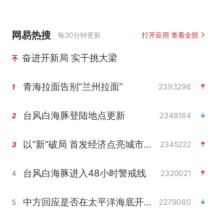
网易热搜
每30分钟更新
打开应用 查看全部
奋进开新局 实干挑大梁
青海拉面告别“兰州拉面”
2393296
1
台风白海豚登陆地点更新
2348164
2
以“新”破局 首发经济点亮城市消费活力
2345222
3
台风白海豚进入48小时警戒线
2320021
4
中方回应是否在太平洋海底开采稀土
2279080
5