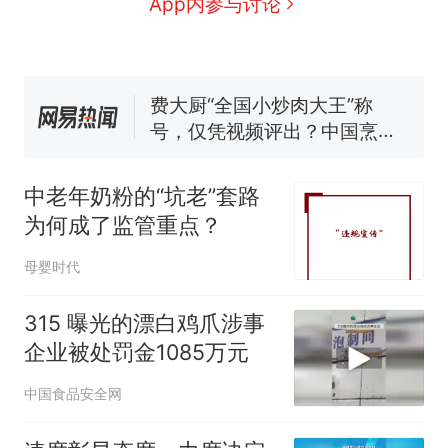
那个在床头放菜刀的女孩，
App内参与讨论
新
因老师一句“跟我回家”改写了
人生
费大厨“全国小炒肉大王”称
号，仅凭视频评出？中国烹饪
协会回应
男子上山采菌偶然发现鸡枞菌
窝，原地守1天等它长大：挖了
140多朵
美国渔民钓获鲨鱼徒手将其拽
回大海 目击者直呼震惊 （视频
中老年奶粉的“坑老”套路
来源：参考消息）
笔试第一被第二名传话劝弃考
为何成了监管重点？
官方通报
制裁瓜子饺子，美国怕什
母婴时代
热
么？
315 曝光的漂白鸡爪涉事
企业被处罚金1085万元
中国食品安全网