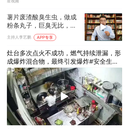
星视频
薯片废渣酸臭生虫，做成
粉条丸子，巨臭无比，食
品安全又塌了！
主持人李艺鹏
APP专享
灶台多次点火不成功，燃气持续泄漏，形
成爆炸混合物，最终引发爆炸#安全生产
警示教育