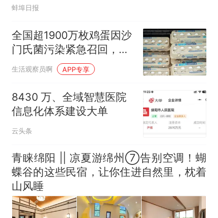
蚌埠日报
全国超1900万枚鸡蛋因沙
门氏菌污染紧急召回，你
中招了吗？
生活观察员啊
APP专享
8430 万、全域智慧医院
信息化体系建设大单
云头条
青睐绵阳 || 凉夏游绵州⑦告别空调！蝴
蝶谷的这些民宿，让你住进自然里，枕着
山风睡