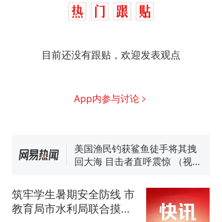
那个在床头放菜刀的女孩，
热
目前还没有跟贴，欢迎发表观点
因老师一句“跟我回家”改写了
人生
制裁瓜子饺子，美国怕什
新
么？
费大厨“全国小炒肉大王”称
App内参与讨论
号，仅凭视频评出？中国烹饪
协会回应
男子上山采菌偶然发现鸡枞菌
窝，原地守1天等它长大：挖了
140多朵
美国渔民钓获鲨鱼徒手将其拽
回大海 目击者直呼震惊 （视频
来源：参考消息）
笔试第一被第二名传话劝弃考
官方通报
筑牢学生暑期安全防线 市
那个在床头放菜刀的女孩，
热
教育局市水利局联合摸排
因老师一句“跟我回家”改写了