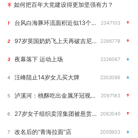
如何把百年大党建设得更加坚强有力？
台风白海豚环流面积近似13个浙江
2347103
1
97岁英国奶奶飞上天再破吉尼斯纪录
2286778
2
夜幕落下 运动上场
2226067
3
汪峰阻止14岁女儿买大牌
2202096
4
泸溪河：桃酥吃出金属牙冠视频不实
2097183
5
27岁女子组织卖淫集团被悬赏通缉
2082045
6
改名后的“青海拉面”店
2055903
7