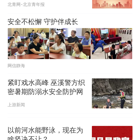
溺水危险水域
人生
北青网-北京青年报
安全不松懈 守护伴成长
网信静海
紧盯戏水高峰 巫溪警方织
密暑期防溺水安全防护网
上游新闻
以前河水能野泳，现在为
啥坚决不让？