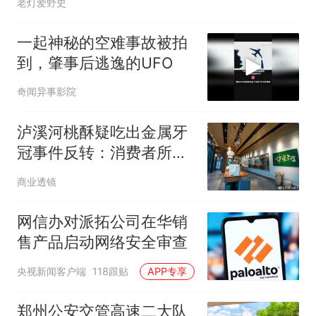
老灯爱野史
一起神秘的空难事故被拍
到，肇事后逃逸的UFO
奇闻异事影院
泸溪河桃酥疑吃出金属牙
冠事件反转：消费者所发
视频情况不属实
商业透镜
网信办对派拓公司在华销
售产品启动网络安全审查
央视新闻客户端
118跟贴
APP专享
郑州公安交管高速二大队