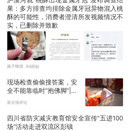
泸溪河就“桃酥出现金属牙冠”发布调查结
果：多方排查均排除金属牙冠异物混入桃
酥的可能性，消费者澄清所发视频情况不
实，已删除并致歉
扬子晚报
94跟贴
现场检查偷偷搜答案，安
全不能靠临时“抱佛脚”|新
京报快评
新京报评论
四川省防灾减灾教育馆安全宣传“五进100
场”活动走进双流区彭镇