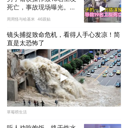
死亡，事故现场曝光。一
场悲剧的警示
周周怪与哈基米
46跟贴
镜头捕捉致命危机，看得人手心发凉！简
直是太恐怖了
草莓唠生活
听人劝吃饱饭，终于炸水