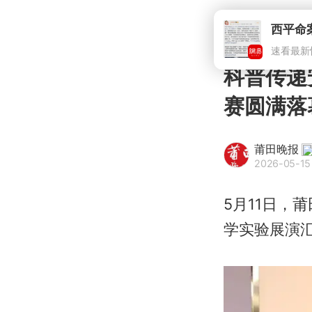
西平命
速看最新
科普传递
赛圆满落
莆田晚报
2026-05-15
5月11日，
学实验展演