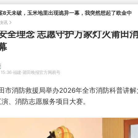
案8天未破，玉米地里出现诡异一幕，我突然想起了欧金中
快讯
安全理念 志愿守护万家灯火莆田
幕
 15:36
·福建
·莆田晚报官方网易号
莆田市消防救援局举办2026年全市消防科普讲
汇演、消防志愿服务项目大赛。