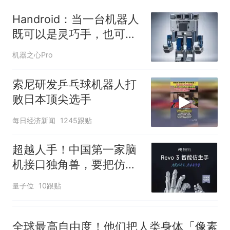
核查
力已达15级 最新研判
Handroid：当一台机器人
享界G9车型预售价公布：
既可以是灵巧手，也可以
43.98万起
是人形机器人
那个在床头放菜刀的女孩，
热
机器之心Pro
因老师一句“跟我回家”改写了
人生
索尼研发乒乓球机器人打
败日本顶尖选手
每日经济新闻
1245跟贴
超越人手！中国第一家脑
机接口独角兽，要把仿生
手带给机器人
量子位
10跟贴
全球最高自由度！他们把人类身体「像素