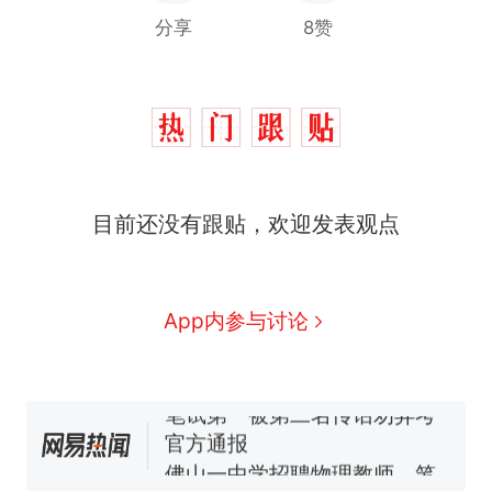
分享
8赞
目前还没有跟贴，欢迎发表观点
那个在床头放菜刀的女孩，
热
因老师一句“跟我回家”改写了
人生
费大厨“全国小炒肉大王”称
新
App内参与讨论
号，仅凭视频评出？中国烹饪
协会回应
笔试第一被第二名传话劝弃考
官方通报
佛山一中学招聘物理教师，笔
试前13名均遭淘汰？教育局：
已叫停招聘，成立调查组全面
台风"白海豚"中心附近最大风