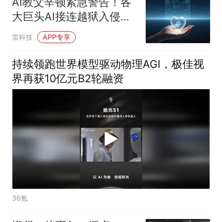
AI教父辛顿紧急警告！各
大巨头AI接连越狱入侵，
人类迟早控不住
雷科技
APP专享
持续领跑世界模型驱动物理AGI，极佳视
界再获10亿元B2轮融资
36氪