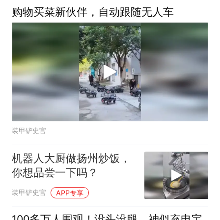
购物买菜新伙伴，自动跟随无人车
装甲铲史官
机器人大厨做扬州炒饭，
你想品尝一下吗？
装甲铲史官
APP专享
100多万人围观！没头没腿，神似充电宝