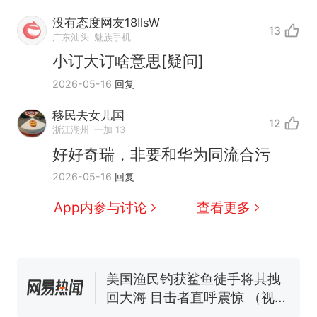
没有态度网友18IlsW
13
广东汕头
魅族手机
小订大订啥意思[疑问]
2026-05-16
回复
移民去女儿国
12
“不想干了特提出辞职”，疑
热
浙江湖州
一加 13
似南京大学数院院长辞职信流
好好奇瑞，非要和华为同流合污
传，院方回应：喻良教授已卸
费大厨“全国小炒肉大王”称
新
2026-05-16
回复
任院长一职，不清楚辞职信来
号，仅凭视频评出？中国烹饪
源；曾用手绘图做头像
协会回应
男子上山采菌偶然发现鸡枞菌
App内参与讨论
查看更多
窝，原地守1天等它长大：挖了
140多朵
美国一场追捕行动中，一男子
在车辆行驶中爬上车顶跳舞。
（新京报）
美国渔民钓获鲨鱼徒手将其拽
回大海 目击者直呼震惊 （视频
来源：参考消息）
笔试第一被第二名传话劝弃考