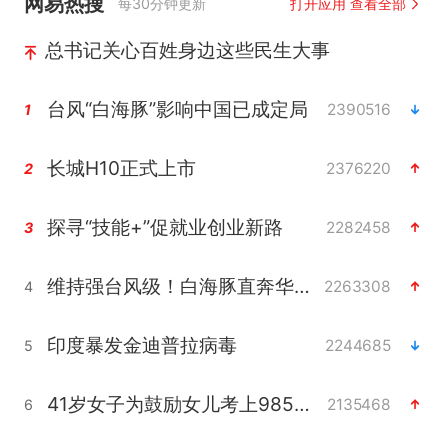
网易热搜
每30分钟更新
打开应用 查看全部
总书记关心百姓身边这些民生大事
台风“白海豚”影响中国已成定局
2390516
1
长城H10正式上市
2376220
2
探寻“技能+”促就业创业新路
2282458
3
维持强台风级！白海豚直奔华东沿海
2263308
4
印度暴发金迪普拉病毒
2244685
5
41岁女子为鼓励女儿考上985研究生
2135468
6