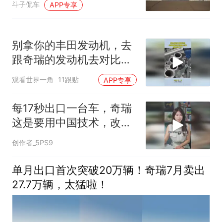
斗子侃车
APP专享
别拿你的丰田发动机，去
跟奇瑞的发动机去对比，
因为你比不了
观看世界一角
11跟贴
APP专享
每17秒出口一台车，奇瑞
这是要用中国技术，改写
全球汽车格局？
创作者_5PS9
单月出口首次突破20万辆！奇瑞7月卖出
27.7万辆，太猛啦！