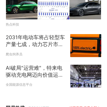
热点科技
2031年电动车将占轻型车
产量七成，动力芯片市场
翻倍至145亿美元
爬虫饲养员
AI破局"运营难"，特来电
驱动充电网迈向价值运营
新时代
全国能源信息平台