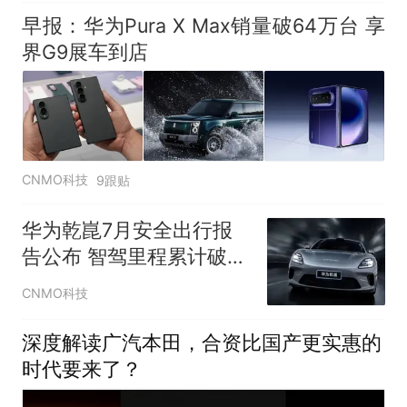
早报：华为Pura X Max销量破64万台 享
界G9展车到店
CNMO科技
9跟贴
华为乾崑7月安全出行报
告公布 智驾里程累计破
134亿公里
CNMO科技
深度解读广汽本田，合资比国产更实惠的
时代要来了？