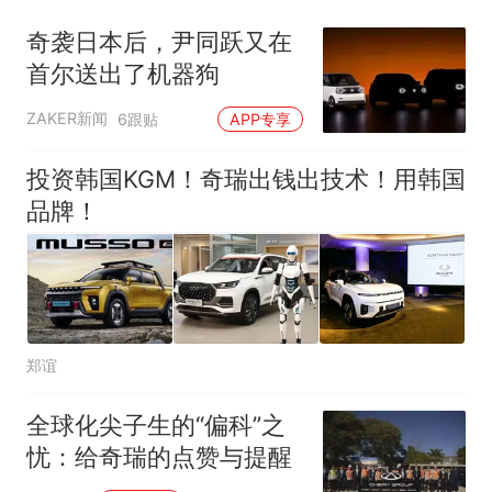
官方通报
奇袭日本后，尹同跃又在
“不想干了特提出辞职”，疑
热
首尔送出了机器狗
似南京大学数院院长辞职信流
传，院方回应：喻良教授已卸
ZAKER新闻
6跟贴
APP专享
任院长一职，不清楚辞职信来
源；曾用手绘图做头像
投资韩国KGM！奇瑞出钱出技术！用韩国
品牌！
郑谊
全球化尖子生的“偏科”之
忧：给奇瑞的点赞与提醒