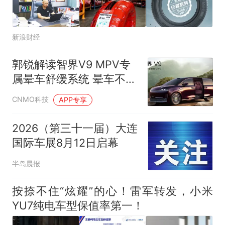
新浪财经
郭锐解读智界V9 MPV专
属晕车舒缓系统 晕车不再
是旅途困扰
CNMO科技
APP专享
2026（第三十一届）大连
国际车展8月12日启幕
半岛晨报
按捺不住“炫耀”的心！雷军转发，小米
YU7纯电车型保值率第一！ ​