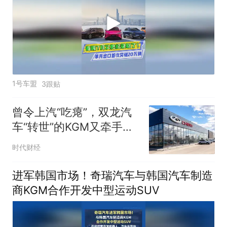
1号车盟
3跟贴
曾令上汽“吃瘪”，双龙汽
车“转世”的KGM又牵手中
国车企，奇瑞全球化如何
时代财经
再进一步
进军韩国市场！奇瑞汽车与韩国汽车制造
商KGM合作开发中型运动SUV