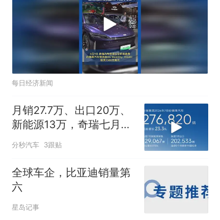
每日经济新闻
月销27.7万、出口20万、
新能源13万，奇瑞七月亮
出三张“成绩单”
分秒汽车
3跟贴
全球车企，比亚迪销量第
六
星岛记事