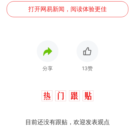
打开网易新闻，阅读体验更佳
分享
13赞
那个在床头放菜刀的女孩，
热
因老师一句“跟我回家”改写了
目前还没有跟贴，欢迎发表观点
人生
搬家报价570元，搬到楼下
新