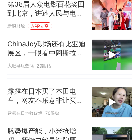
第38届大众电影百花奖回
到北京，讲述人民与电影
的故事
新浪财经
APP专享
ChinaJoy现场还有比亚迪
展区，一眼看中阿斯拉达
涂装的腾势Z9GT，真帅
大肥皂玩数码
29跟贴
啊
露露在日本买了本田电
车，网友不乐意非让买比
亚迪，管的挺宽！
露露在日本收破烂
78跟贴
腾势爆产能，小米抢增
程，新势力销量洗牌要在