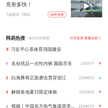
充有多快！
飞扬图说
7跟贴
APP专享
网易热搜
每30分钟更新
打开应用 查看全部
习近平心系体育强国建设
名创优品一次性内裤 颜面尽失
2381117
1
白海豚将正面袭击贯穿浙江
2296925
2
解锁各地夏日限定体验
2265810
3
视频丨中国东方电气集团原党组副书记、董事宋致远被查
2206670
4