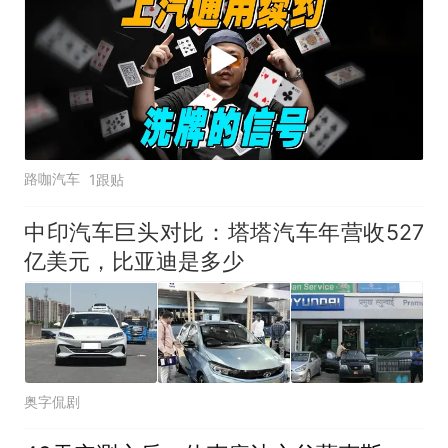
路咖汽车
1跟贴
中印汽车巨头对比：塔塔汽车年营收527
亿美元，比亚迪是多少
奥字侃剧