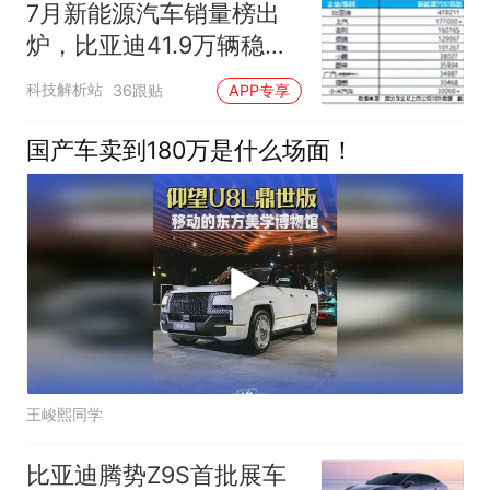
7月新能源汽车销量榜出
炉，比亚迪41.9万辆稳居
榜首
科技解析站
36跟贴
APP专享
国产车卖到180万是什么场面！
王峻熙同学
比亚迪腾势Z9S首批展车