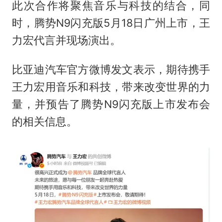
此次合作将聚焦音乐与科技的结合，同
时，腾势N9闪充版5月18日广州上市，王
力宏代言并现场演出。
比亚迪汽车官方微博发文表示，期待携手
王力宏用音乐和科技，带来改变世界的力
量，并预告了腾势N9闪充版上市发布会
的相关信息。