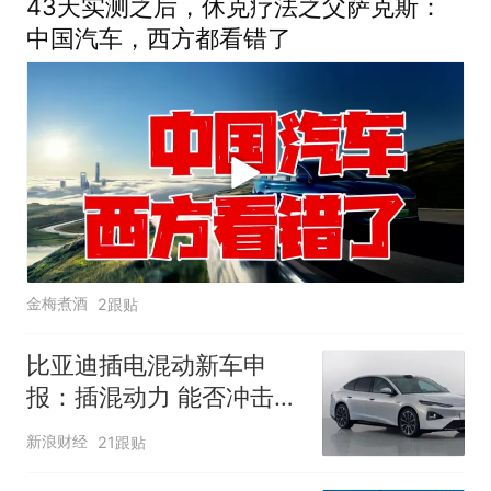
43天实测之后，休克疗法之父萨克斯：
中国汽车，西方都看错了
金梅煮酒
2跟贴
比亚迪插电混动新车申
报：插混动力 能否冲击中
级车市场？
新浪财经
21跟贴