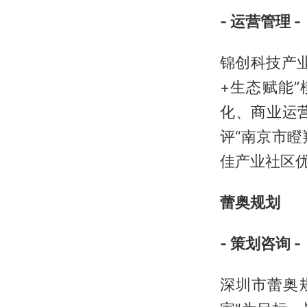
- 运营管理 -
锦创科技产
+生态赋能
化、商业运
评“南京市瞪
佳产业社区优
蕾奥规划
- 策划咨询 -
深圳市蕾奥