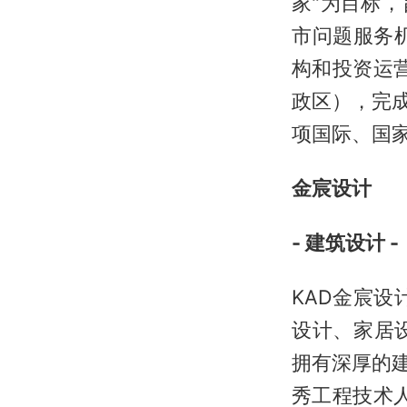
家"为目标
市问题服务
构和投资运
政区），完
项国际、国
金宸设计
- 建筑设计 -
KAD金宸
设计、家居
拥有深厚的
秀工程技术