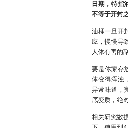
日期，特指
不等于开封
油桶一旦开
应，慢慢导
人体有害的
要是你家存
体变得浑浊
异常味道，
底变质，绝
相关研究数
下，使用到4