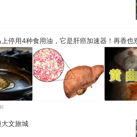
马上停用4种食用油，它是肝癌加速器！再香也
跟贴
恒大文旅城