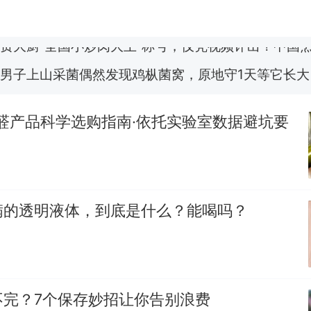
费大厨“全国小炒肉大王”称号，仅凭视频评出？中国
男子上山采菌偶然发现鸡枞菌窝，原地守1天等它长大：
朵
美国渔民钓获鲨鱼徒手将其拽回大海 目击者直呼震惊
参考消息）
除醛产品科学选购指南·依托实验室数据避坑要
笔试第一被第二名传话劝弃考 官方通报
制裁瓜子饺子，美国怕什么？
热
满的透明液体，到底是什么？能喝吗？
不完？7个保存妙招让你告别浪费