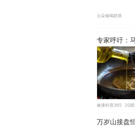
云朵偷喝奶茶
专家呼吁：
健康科普365
20
万岁山接盘