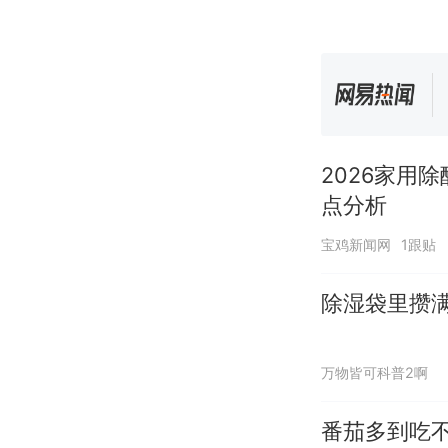
2026家用
点分析
宝鸡新闻网
1跟贴
除湿袋里攒
万物皆可科普2啊
番茄多到吃