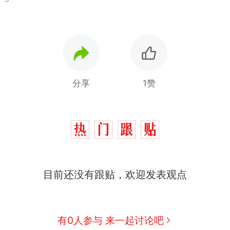
分享
1赞
目前还没有跟贴，欢迎发表观点
制裁瓜子饺子，美国怕什么？
热
有0人参与 来一起讨论吧
那个在床头放菜刀的女孩，因老师一句“跟我回家”
新