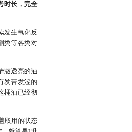
考时长，完全
续发生氧化反
酮类等各类对
清澈透亮的油
有发苦发涩的
这桶油已经彻
盖取用的状态
准。就算是1升