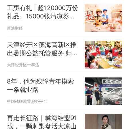
工惠有礼 | 超120000万份
礼品、15000张清凉券、
6000张爱心餐券……手慢
新浪财经
无，速来！
天津经开区滨海高新区推
出暑期公益托管服务 归巢
“小候鸟” 暑假有“趣”处
天津经开区一泰达
8年，他为残障青年摸索
一条就业路
中国残联就业服务平台
再走长征路｜彝海结盟91
载，一颗刺梨盘活大凉山