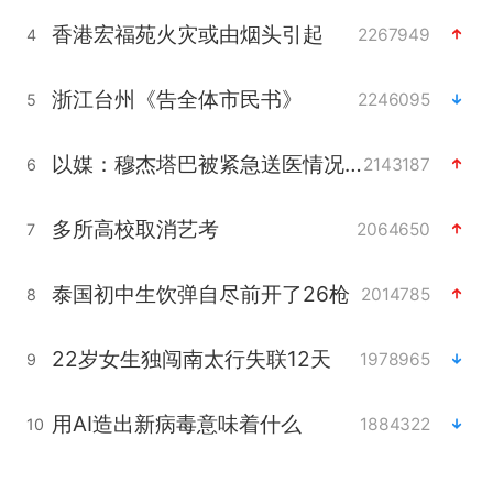
香港宏福苑火灾或由烟头引起
2267949
4
浙江台州《告全体市民书》
2246095
5
以媒：穆杰塔巴被紧急送医情况危急
2143187
6
多所高校取消艺考
2064650
7
泰国初中生饮弹自尽前开了26枪
2014785
8
22岁女生独闯南太行失联12天
1978965
9
用AI造出新病毒意味着什么
1884322
10