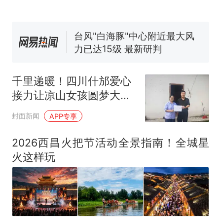
人生
费大厨“全国小炒肉大王”称
新
号，仅凭视频评出？中国烹饪
协会回应
台风"白海豚"中心附近最大风
力已达15级 最新研判
佛山一中学招聘物理教师，笔
试前13名均遭淘汰？教育局：
千里递暖！四川什邡爱心
已叫停招聘，成立调查组全面
笔试第一被第二名传话劝弃考
接力让凉山女孩圆梦大学
核查
官方通报
丨看见正能量
搬家报价570元，搬到楼下交
封面新闻
APP专享
5060元才肯搬上楼！女子傻眼
了……
那个在床头放菜刀的女孩，
2026西昌火把节活动全景指南！全城星
热
因老师一句“跟我回家”改写了
火这样玩
人生