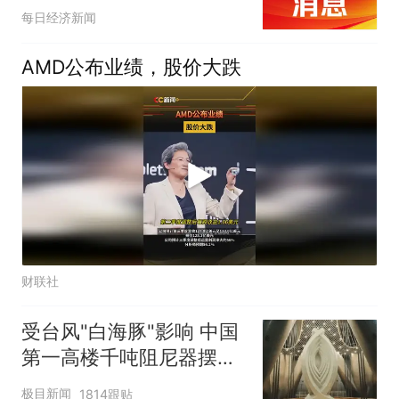
ETF华夏（515170）聚焦
每日经济新闻
一二线白酒龙头
AMD公布业绩，股价大跌
财联社
受台风"白海豚"影响 中国
第一高楼千吨阻尼器摆动
明显
极目新闻
1814跟贴