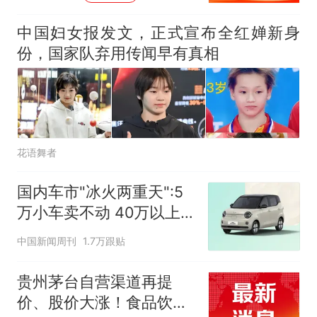
中国妇女报发文，正式宣布全红婵新身
份，国家队弃用传闻早有真相
花语舞者
国内车市"冰火两重天":5
万小车卖不动 40万以上
的抢购
中国新闻周刊
1.7万跟贴
贵州茅台自营渠道再提
价、股价大涨！食品饮料