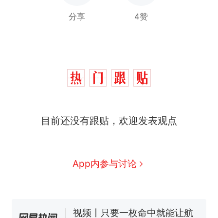
分享
4赞
目前还没有跟贴，欢迎发表观点
十多万人报名的考试，成绩
热
全部作废，公平么？
全球唯一没有法定首都的国
新
App内参与讨论
家，刚改国名，总统就邀请中
国大使骑行绕了几乎整个国境
5万的小车卖不动，40万以上
线一圈，还曾两次到中国寻根
的抢着买
视频丨只要一枚命中就能让航