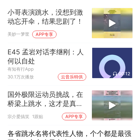
小哥表演跳水，没想到激
动忘开伞，结果悲剧了！
美妙一箩筐
APP专享
E45 孟岩对话李继刚：人
何以自处
有知有行App
00:12
30.1万次播放
云音乐特供
国外极限运动员挑战，在
桥梁上跳水，这才是真正
的极限运动！
宗介爱搞笑
1跟贴
APP专享
各省跳水名将代表性人物，个个都是最强