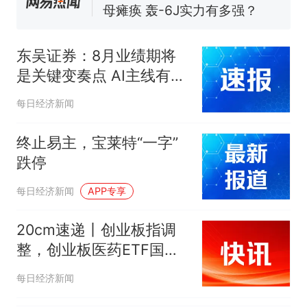
母瘫痪 轰-6J实力有多强？
空调24小时开着反而更省电？
电力部门回应
东吴证券：8月业绩期将
大雨将至一家老小6分钟抢收完
是关键变奏点 AI主线有望
1千斤稻谷
再度走强
十多万人报名的考试，成绩
热
每日经济新闻
全部作废，公平么？
终止易主，宝莱特“一字”
跌停
每日经济新闻
APP专享
20cm速递丨创业板指调
整，创业板医药ETF国泰
（159377）逆市飘红涨逾
每日经济新闻
2%