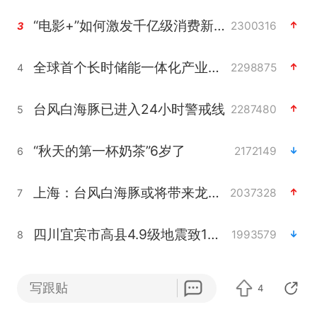
“电影+”如何激发千亿级消费新活力？
2300316
3
全球首个长时储能一体化产业园量产
2298875
4
台风白海豚已进入24小时警戒线
2287480
5
“秋天的第一杯奶茶”6岁了
2172149
6
上海：台风白海豚或将带来龙卷风
2037328
7
四川宜宾市高县4.9级地震致1人死亡
1993579
8
38岁演员求职万岁山NPC成功
1991285
9
写跟贴
4