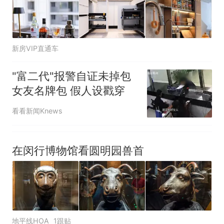
新房VIP直通车
"富二代"报警自证未掉包
女友名牌包 假人设戳穿
看看新闻Knews
在闵行博物馆看圆明园兽首
地平线HOA
1跟贴