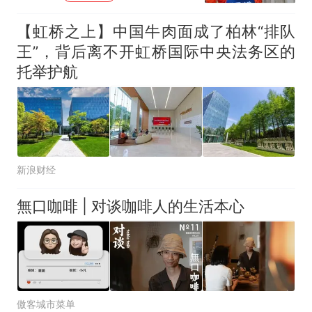
【虹桥之上】中国牛肉面成了柏林“排队
王”，背后离不开虹桥国际中央法务区的
托举护航
新浪财经
無口咖啡 | 对谈咖啡人的生活本心
傲客城市菜单