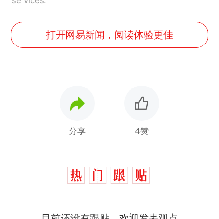
services.
打开网易新闻，阅读体验更佳
分享
4赞
那个在床头放菜刀的女孩，
热
因老师一句“跟我回家”改写了
人生
费大厨“全国小炒肉大王”称
新
目前还没有跟贴，欢迎发表观点
号，仅凭视频评出？中国烹饪