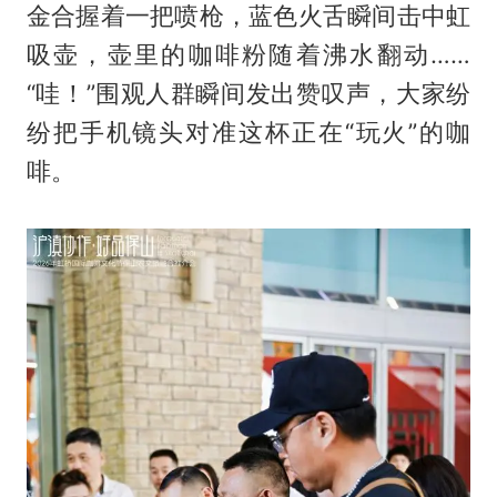
金合握着一把喷枪，蓝色火舌瞬间击中虹
吸壶，壶里的咖啡粉随着沸水翻动……
“哇！”围观人群瞬间发出赞叹声，大家纷
纷把手机镜头对准这杯正在“玩火”的咖
啡。