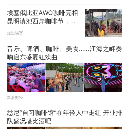
埃塞俄比亚AWO咖啡亮相
昆明滇池西岸咖啡节，手
冲风味圈粉无数
走进埃塞
音乐、啤酒、咖啡、美食……江海之畔奏
响启东盛夏狂欢曲
新浪财经
悉尼“自习咖啡馆”在年轻人中走红 开业排
队盛况堪比酒吧