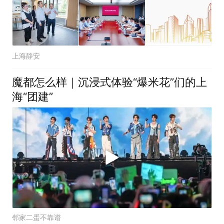
上海静安
魔都怎么样｜沉浸式体验“爆米花”们的上
海“团建”
邻家二蛋不靠谱