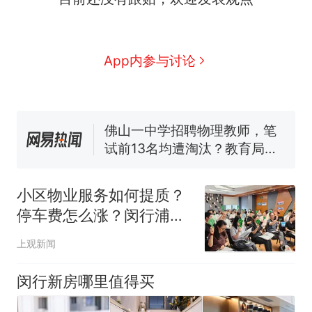
协会回应
美国渔民钓获鲨鱼徒手将其拽
回大海 目击者直呼震惊 （视频
来源：参考消息）
笔试第一被第二名传话劝弃考
App内参与讨论
官方通报
佛山一中学招聘物理教师，笔
试前13名均遭淘汰？教育局：
已叫停招聘，成立调查组全面
台风"白海豚"中心附近最大风
核查
力已达15级 最新研判
那个在床头放菜刀的女孩，
热
因老师一句“跟我回家”改写了
小区物业服务如何提质？
人生
停车费怎么涨？闵行浦锦
街道物业纠纷调解沙龙干
上观新闻
货满满
闵行新房哪里值得买