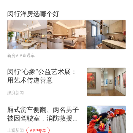
闵行洋房选哪个好
新房VIP直通车
闵行“心象”公益艺术展：
用艺术传递善意
澎湃新闻
厢式货车侧翻、两名男子
被困驾驶室，消防救援火
速出动
上观新闻
APP专享