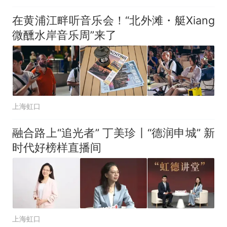
在黄浦江畔听音乐会！“北外滩・艇Xiang
微醺水岸音乐周”来了
上海虹口
融合路上“追光者” 丁美珍丨“德润申城” 新
时代好榜样直播间
上海虹口