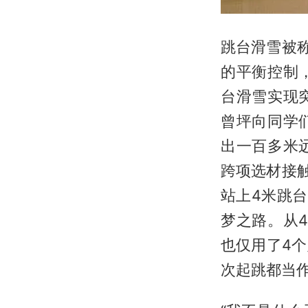
跳台滑雪被
的平衡控制
台滑雪实现
曾坪向同学
出一百多米
跨项选材接
站上4米跳
梦之路。从
也仅用了4
次起跳都当