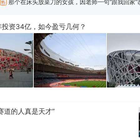
了……
费大厨“全国小炒肉大王”称号，仅凭视频评出？中国
年投资34亿，如今盈亏几何？
台风"白海豚"中心附近最大风力已达15级 最新研判
佛山一中学招聘物理教师，笔试前13名均遭淘汰？教
招聘，成立调查组全面核查
笔试第一被第二名传话劝弃考 官方通报
那个在床头放菜刀的女孩，因老师一句“跟我回家”
热
赛道的人真是天才”