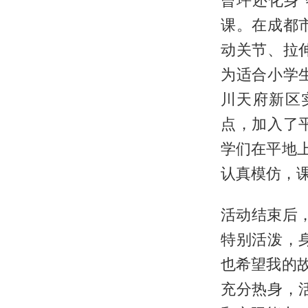
曾坪还化身
课。在成都
动关节、拉
为适合小学
川天府新区
点，加入了
学们在平地
认真模仿，
活动结束后
特别活泼，
也希望我的
充分热身，