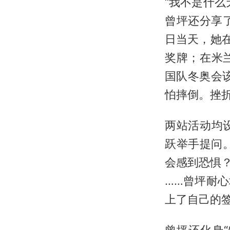
“我不是什
曾坪还分享了
日当天，她
奖牌；在米
国队冬奥会
怕摔倒。挫
两站活动均
跃举手提问
会感到恐惧？
……曾坪耐
上了自己的