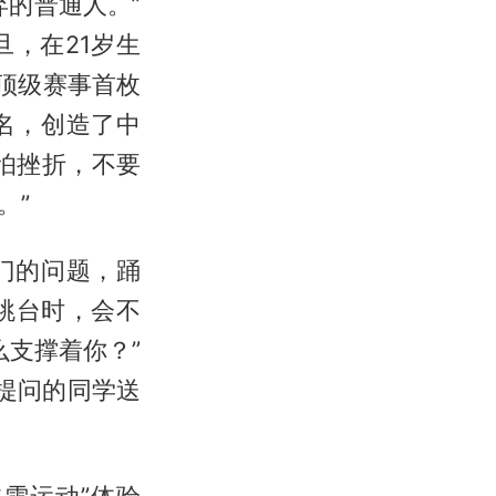
的普通人。”
旦，在21岁生
顶级赛事首枚
名，创造了中
怕挫折，不要
。”
门的问题，踊
跳台时，会不
么支撑着你？”
提问的同学送