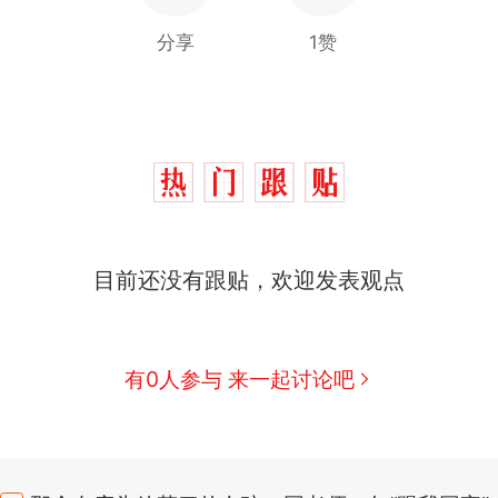
分享
1赞
目前还没有跟贴，欢迎发表观点
有0人参与 来一起讨论吧
那个在床头放菜刀的女孩，因老师一句“跟我回家”
热
搬家报价570元，搬到楼下交5060元才肯搬上楼
新