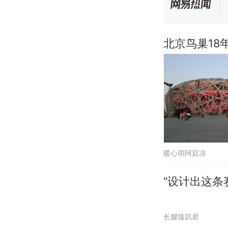
北京鸟巢18
暖心萌阿菇凉
“设计出这条
长腿嗑叽君