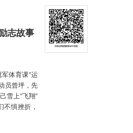
励志故事
扫码去网易新闻APP浏览
冠军体育课”运
动员曾坪，先
雪上“飞翔”
们不惧挫折，