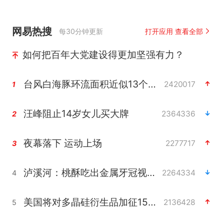
网易热搜
每30分钟更新
打开应用 查看全部
如何把百年大党建设得更加坚强有力？
台风白海豚环流面积近似13个浙江
2420017
1
汪峰阻止14岁女儿买大牌
2364336
2
夜幕落下 运动上场
2277717
3
泸溪河：桃酥吃出金属牙冠视频不实
2264334
4
美国将对多晶硅衍生品加征15%关税
2136428
5