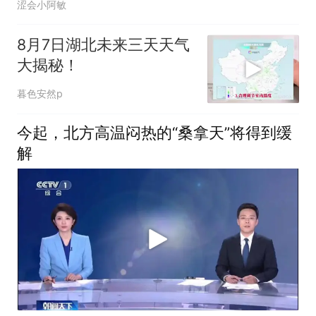
涩会小阿敏
8月7日湖北未来三天天气
大揭秘！
暮色安然p
今起，北方高温闷热的“桑拿天”将得到缓
解