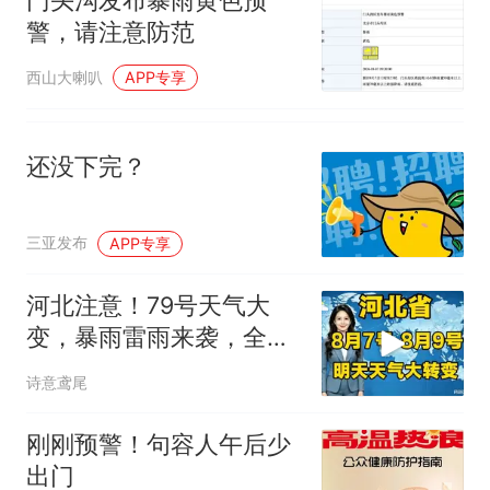
门头沟发布暴雨黄色预
警，请注意防范
西山大喇叭
APP专享
还没下完？
三亚发布
APP专享
河北注意！79号天气大
变，暴雨雷雨来袭，全省
老乡留心！
诗意鸢尾
刚刚预警！句容人午后少
出门