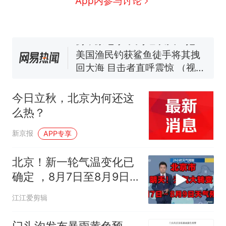
App内参与讨论
号，仅凭视频评出？中国烹饪
协会回应
男子上山采菌偶然发现鸡枞菌
窝，原地守1天等它长大：挖了
140多朵
美国渔民钓获鲨鱼徒手将其拽
回大海 目击者直呼震惊 （视频
来源：参考消息）
女子开一天一夜空调后二氧化
碳中毒
今日立秋，北京为何还这
那个在床头放菜刀的女孩，
热
么热？
因老师一句“跟我回家”改写了
人生
新京报
APP专享
北京！新一轮气温变化已
确定 ，8月7日至8月9日
未来三天天气预报
江江爱剪辑