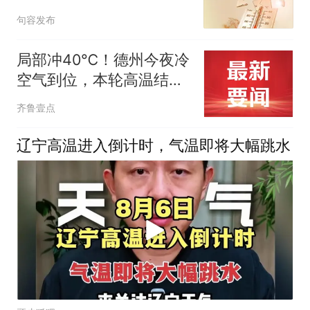
句容发布
局部冲40℃！德州今夜冷
空气到位，本轮高温结
束！
齐鲁壹点
辽宁高温进入倒计时，气温即将大幅跳水