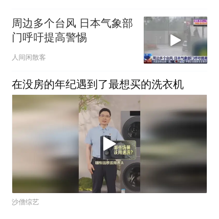
周边多个台风 日本气象部
门呼吁提高警惕
人间闲散客
在没房的年纪遇到了最想买的洗衣机
沙僧综艺