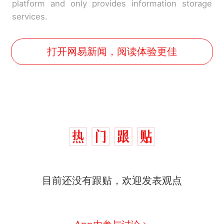
platform and only provides information storage
services.
打开网易新闻，阅读体验更佳
那个在床头放菜刀的女孩，
热
目前还没有跟贴，欢迎发表观点
因老师一句“跟我回家”改写了
人生
制裁瓜子饺子，美国怕什
新
么？
费大厨“全国小炒肉大王”称