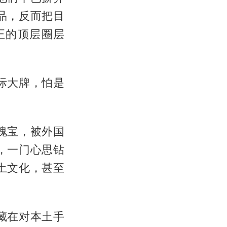
品，反而把目
正的顶层圈层
际大牌，怕是
瑰宝，被外国
，一门心思钻
土文化，甚至
藏在对本土手