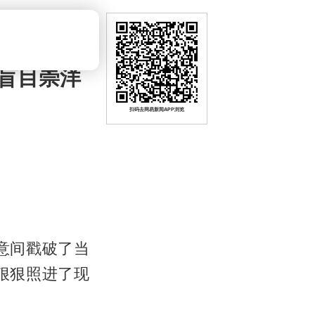
盲目崇洋
扫码去网易新闻APP浏览
意间戳破了当
狠狠照进了现