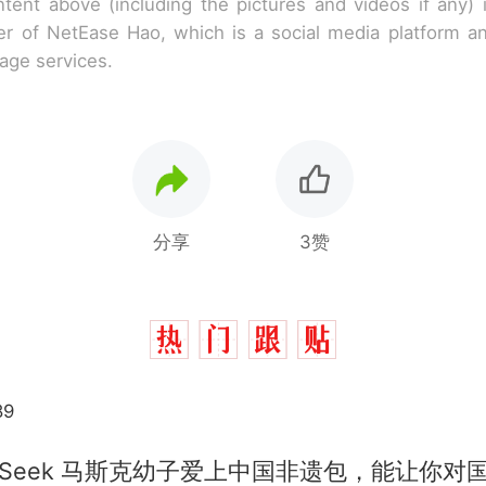
tent above (including the pictures and videos if any)
r of NetEase Hao, which is a social media platform a
rage services.
分享
3赞
89
epSeek 马斯克幼子爱上中国非遗包，能让你对