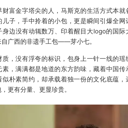
界财富金字塔尖的人，马斯克的生活方式本就
的儿子，手中拎着的小包，更是瞬间引爆全网
子身边没有动辄数万、印着醒目大logo的国际
来自广西的非遗手工包——芽小七。
材质，没有浮夸的标识，包身上一针一线的瑶
元素，满满都是地道的东方韵味，藏着中国传
看似朴素简约，却承载着独一份的文化底蕴，
包，更有分量、更显珍贵。