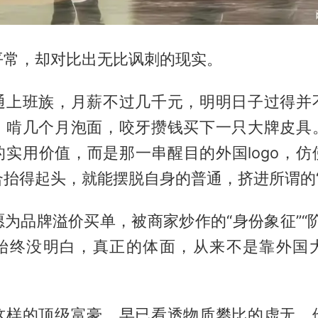
平常，却对比出无比讽刺的现实。
通上班族，月薪不过几千元，明明日子过得并
、啃几个月泡面，咬牙攒钱买下一只大牌皮具
的实用价值，而是那一串醒目的外国logo，仿
抬得起头，就能摆脱自身的普通，挤进所谓的“
为品牌溢价买单，被商家炒作的“身份象征”“
始终没明白，真正的体面，从来不是靠外国
这样的顶级富豪，早已看透物质攀比的虚无。