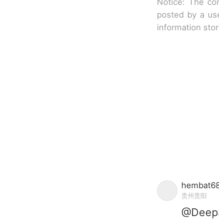
Notice: The con
posted by a use
information sto
hembat6
贵州贵阳
@De