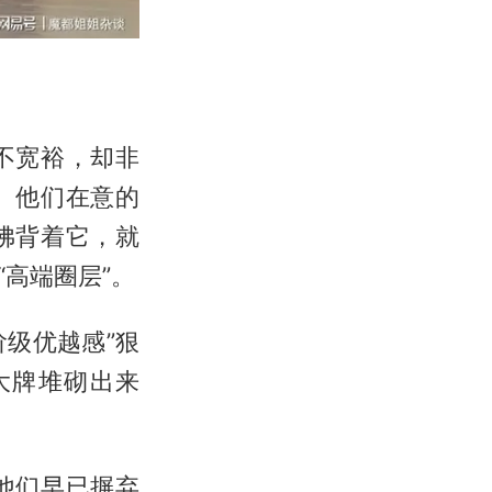
不宽裕，却非
。他们在意的
佛背着它，就
高端圈层”。
阶级优越感”狠
大牌堆砌出来
他们早已摒弃