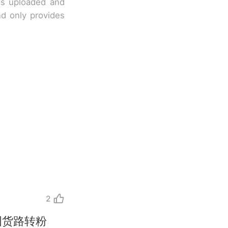
 is uploaded and
nd only provides
2
国货路转粉