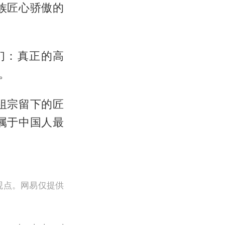
族匠心骄傲的
们：真正的高
。
祖宗留下的匠
属于中国人最
观点。网易仅提供