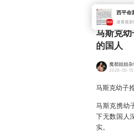
西平命
速看最新
马斯克幼
的国人
魔都姐姐杂
2026-05-15
马斯克幼子
马斯克携幼
下无数国人
实。