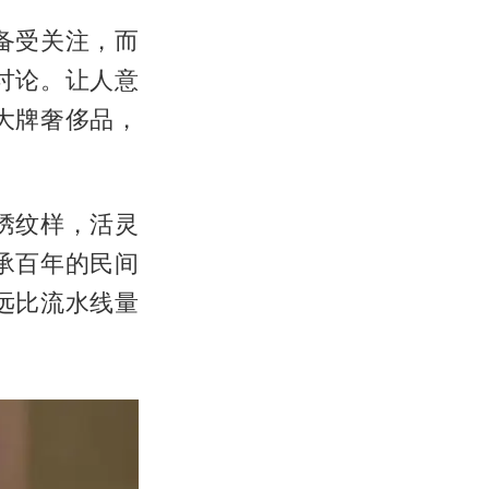
备受关注，而
讨论。让人意
大牌奢侈品，
绣纹样，活灵
承百年的民间
远比流水线量