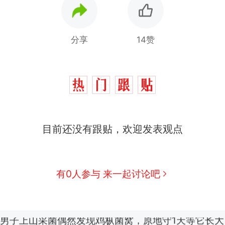
分享
14赞
目前还没有跟贴，欢迎发表观点
西班牙飞地休达边境，摩洛哥士兵搬起大石块投向
热
此前一天内数万人从摩洛哥涌入西班牙
费大厨“全国小炒肉大王”称号，仅凭视频评出？中
新
有0人参与 来一起讨论吧
应
男子上山采菌偶然发现鸡枞菌窝，原地守1天等它长大：
朵
美国一场追捕行动中，一男子在车辆行驶中爬上车顶