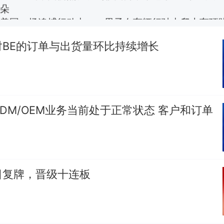
报）
笔试第一被第二名传话劝弃考 官方通报
对BE的订单与出货量环比持续增长
美国渔民钓获鲨鱼徒手将其拽回大海 目击者直呼震惊
参考消息）
西班牙飞地休达边境，摩洛哥士兵搬起大石块投向
热
此前一天内数万人从摩洛哥涌入西班牙
DM/OEM业务当前处于正常状态 客户和订单
日复牌，晋级十连板