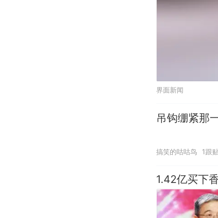
界面新闻
吊钩绷紧那
搞笑的咕咕鸟
1跟
1.42亿买