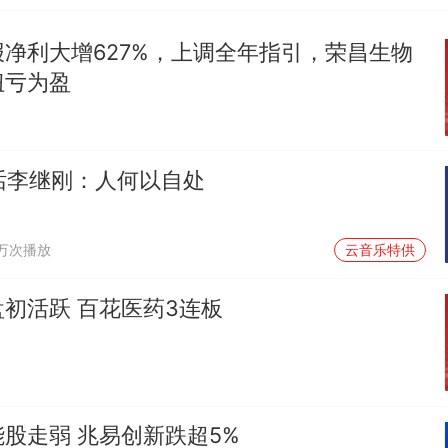
净利大增627%，上调全年指引，荣昌生物
扭亏为盈
对话李继刚：人何以自处
1万次播放
云音乐特供
初活跃 百花医药3连板
股走弱 兆易创新跌超5%