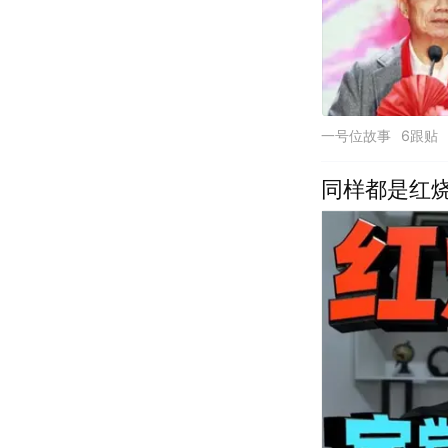
一号位故事
6跟贴
同样都是红