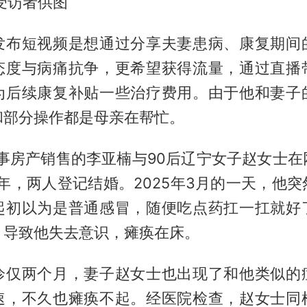
受访者供图
发布短视频是想通过分享夫妻患病、康复期间
态度与病痛抗争，更希望获得流量，通过直播
为后续康复补贴一些治疗费用。由于他和妻子
和部分操作都是母亲在帮忙。
从事房产销售的李亚楠与90后辽宁女子赵女士
4年，两人登记结婚。2025年3月的一天，他
起初以为是普通感冒，随便吃点药扛一扛就好
，导致他失去意识，瘫痪在床。
诊仅两个月，妻子赵女士也出现了和他类似的
速，不久也瘫痪不起。经医院检查，赵女士同