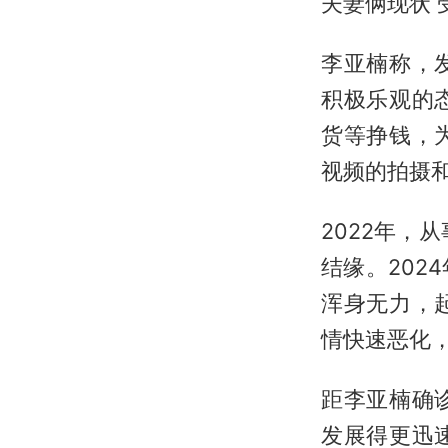
夫妻俩现状 
李亚楠称，
积极乐观的
货等挣钱，
视频的拍摄
2022年，
结缘。202
浑身无力，
情快速恶化
距李亚楠确
发展得更迅