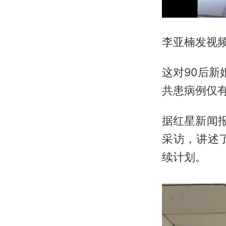
李亚楠发视
这对90后新
共患病例仅
据红星新闻
采访，讲述
续计划。