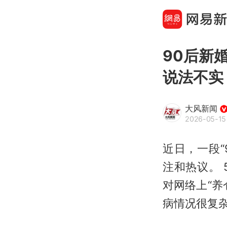
90后新
说法不实
大风新闻
2026-05-15
近日，一段
注和热议。
对网络上“
病情况很复