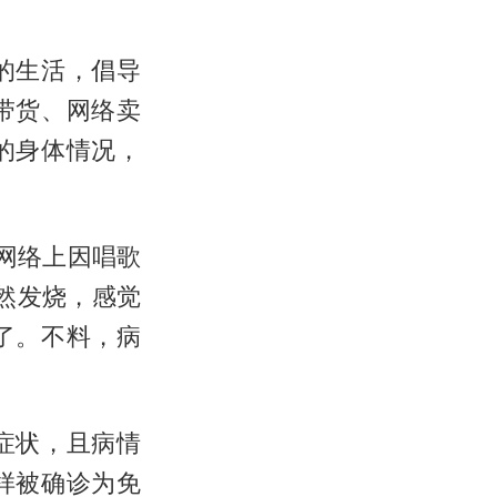
的生活，倡导
带货、网络卖
的身体情况，
在网络上因唱歌
突然发烧，感觉
了。不料，病
症状，且病情
样被确诊为免