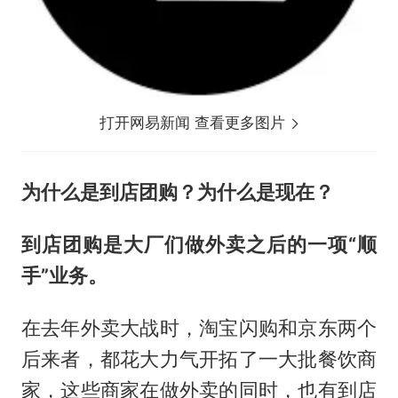
打开网易新闻 查看更多图片
为什么是到店团购？为什么是现在？
到店团购是大厂们做外卖之后的一项“顺
手”业务。
在去年外卖大战时，淘宝闪购和京东两个
后来者，都花大力气开拓了一大批餐饮商
家，这些商家在做外卖的同时，也有到店