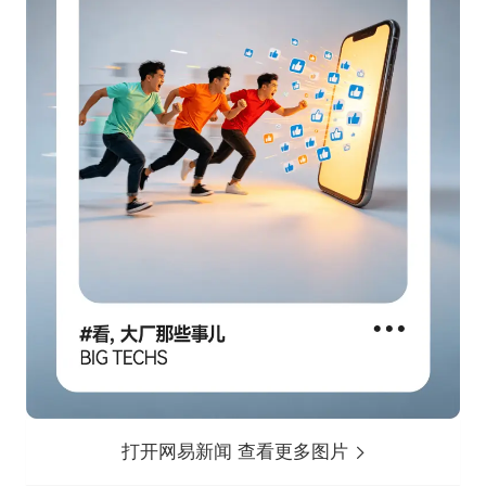
打开网易新闻 查看更多图片