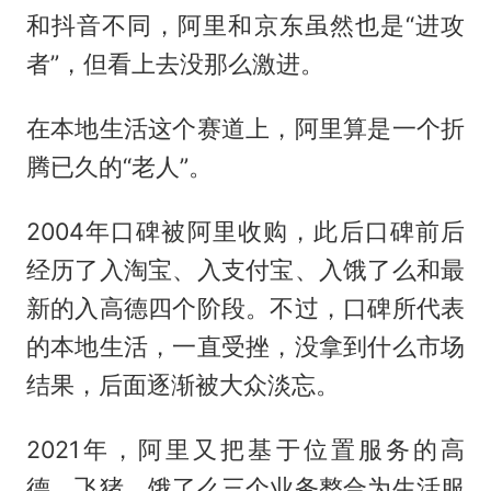
和抖音不同，阿里和京东虽然也是“进攻
者”，但看上去没那么激进。
在本地生活这个赛道上，阿里算是一个折
腾已久的“老人”。
2004年口碑被阿里收购，此后口碑前后
经历了入淘宝、入支付宝、入饿了么和最
新的入高德四个阶段。不过，口碑所代表
的本地生活，一直受挫，没拿到什么市场
结果，后面逐渐被大众淡忘。
2021年，阿里又把基于位置服务的高
德、飞猪、饿了么三个业务整合为生活服