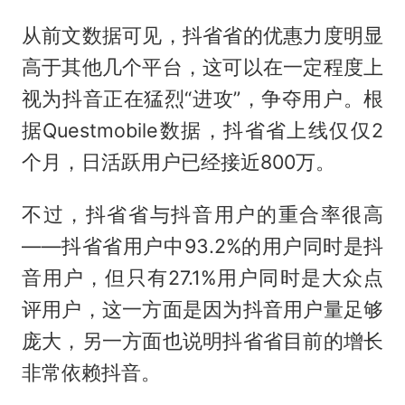
从前文数据可见，抖省省的优惠力度明显
高于其他几个平台，这可以在一定程度上
视为抖音正在猛烈“进攻”，争夺用户。根
据Questmobile数据，抖省省上线仅仅2
个月，日活跃用户已经接近800万。
不过，抖省省与抖音用户的重合率很高
——抖省省用户中93.2%的用户同时是抖
音用户，但只有27.1%用户同时是大众点
评用户，这一方面是因为抖音用户量足够
庞大，另一方面也说明抖省省目前的增长
非常依赖抖音。