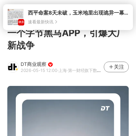
打开
西平命案8天未破，玉米地里出现诡异一幕，我突然想起了欧金中
速看最新快讯
一个字节黑马APP，引爆大厂
新战争
DT商业观察
关注
2026-05-15 12:00
·上海
·第一财经旗下数据内容与社群平台