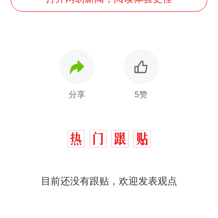
分享
5赞
十多万人报名的考试，成绩
热
全部作废，公平么？
目前还没有跟贴，欢迎发表观点
全球唯一没有法定首都的国
新
家，刚改国名，总统就邀请中
国大使骑行绕了几乎整个国境
5万的小车卖不动，40万以上