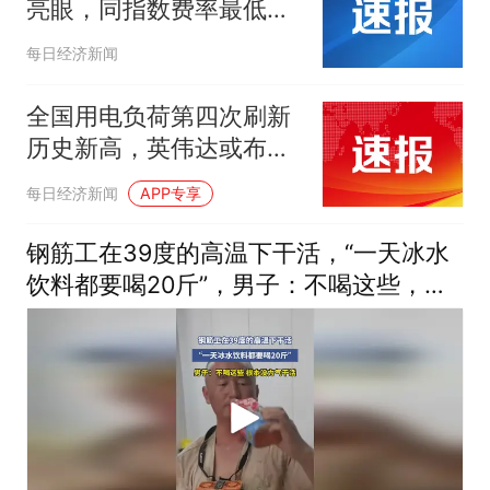
亮眼，同指数费率最低的
科创芯片ETF（588290）
每日经济新闻
成交额突破1.6亿元
全国用电负荷第四次刷新
历史新高，英伟达或布局
AI算力电力基建
每日经济新闻
APP专享
钢筋工在39度的高温下干活，“一天冰水
饮料都要喝20斤”，男子：不喝这些，根
本没力气干活