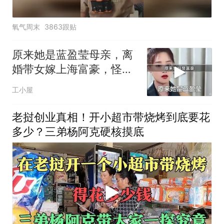
氧气周末
3863跟贴
原来她是蓝盈莹母亲，离
婚带女嫁上海富豪，怪不
得女儿上央视大剧
工小屋
老挝创业真相！开小超市带烧烤到底要花
多少？三弟杨阿克硬核摸底