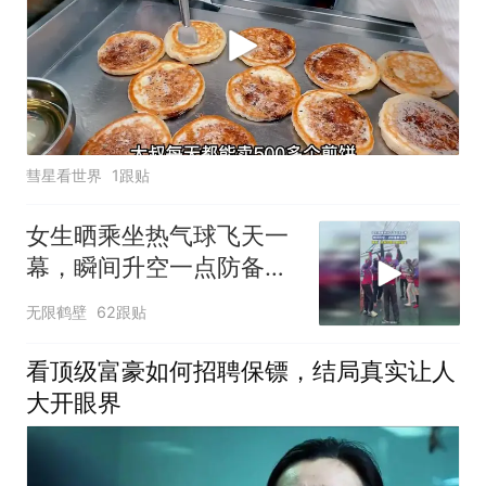
彗星看世界
1跟贴
女生晒乘坐热气球飞天一
幕，瞬间升空一点防备都
没有
无限鹤壁
62跟贴
看顶级富豪如何招聘保镖，结局真实让人
大开眼界