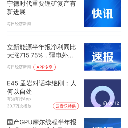
宁德时代重要锂矿复产有
新进展
每日经济新闻
立新能源半年报净利同比
大涨715.75%，疆电外
送、补贴回款贡献增量
每日经济新闻
APP专享
E45 孟岩对话李继刚：人
何以自处
有知有行App
00:12
30.7万次播放
云音乐特供
国产GPU摩尔线程半年报