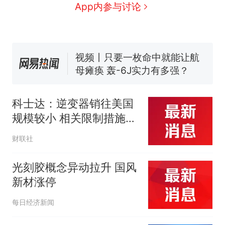
App内参与讨论
线一圈，还曾两次到中国寻根
的抢着买
浙江人戒备 "白海豚"已创我国
纪录 带来严重影响
视频丨只要一枚命中就能让航
母瘫痪 轰-6J实力有多强？
大雨将至一家老小6分钟抢收完
1千斤稻谷
科士达：逆变器销往美国
十多万人报名的考试，成绩
热
全部作废，公平么？
规模较小 相关限制措施对
整体业务基本无影响
财联社
光刻胶概念异动拉升 国风
新材涨停
每日经济新闻