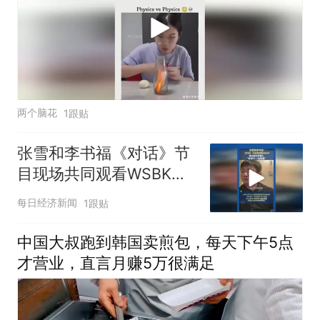
两个脑花
1跟贴
张雪和李书福《对话》节
目现场共同观看WSBK，
张雪说争取下一站再赢
每日经济新闻
1跟贴
中国大叔跑到韩国卖煎包，每天下午5点
才营业，直言月赚5万很满足