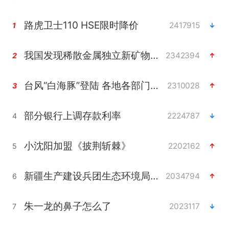
路虎卫士110 HSE限时降价
2417915
1
我国发现稀散金属独立新矿物——乌斯河锗矿
2342394
2
台风“白海豚”登陆 各地各部门全力应对
2310028
3
部分银行上调存款利率
2224787
4
小沈阳加盟《披荆斩棘》
2202162
5
新疆生产建设兵团生态环境局原局长被查
2034794
6
朱一龙的鼻子怎么了
2023117
7