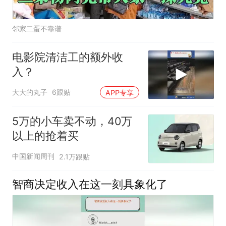
邻家二蛋不靠谱
电影院清洁工的额外收
入？
大大的丸子
6跟贴
APP专享
5万的小车卖不动，40万
以上的抢着买
中国新闻周刊
2.1万跟贴
智商决定收入在这一刻具象化了