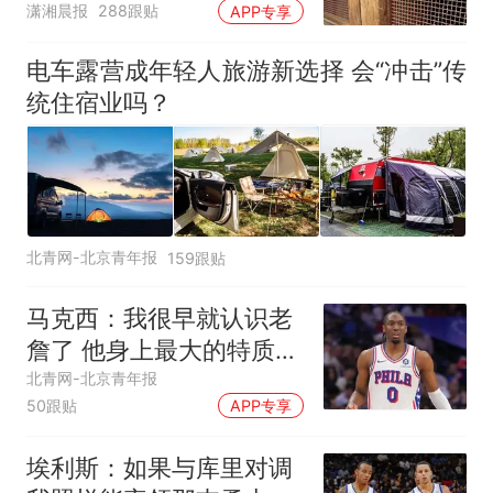
潇湘晨报
288跟贴
APP专享
可按需买
电车露营成年轻人旅游新选择 会“冲击”传
统住宿业吗？
北青网-北京青年报
159跟贴
马克西：我很早就认识老
詹了 他身上最大的特质就
是谦逊
北青网-北京青年报
50跟贴
APP专享
埃利斯：如果与库里对调