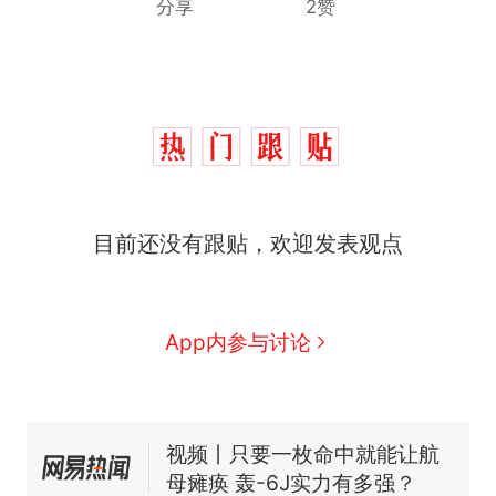
分享
2赞
十多万人报名的考试，成绩
热
目前还没有跟贴，欢迎发表观点
全部作废，公平么？
全球唯一没有法定首都的国
新
家，刚改国名，总统就邀请中
国大使骑行绕了几乎整个国境
搬家报价570元，搬到楼下交
App内参与讨论
线一圈，还曾两次到中国寻根
5060元才肯搬上楼！女子傻眼
了……
视频丨只要一枚命中就能让航
母瘫痪 轰-6J实力有多强？
空调24小时开着反而更省电？
电力部门回应