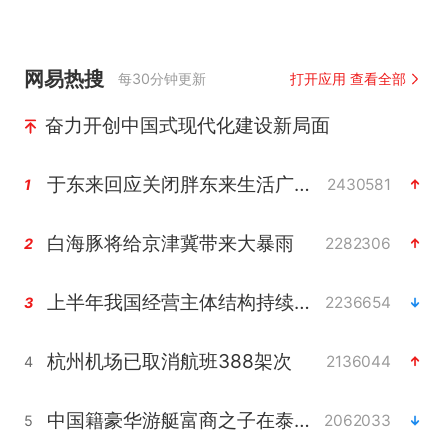
网易热搜
每30分钟更新
打开应用 查看全部
奋力开创中国式现代化建设新局面
于东来回应关闭胖东来生活广场店
2430581
1
白海豚将给京津冀带来大暴雨
2282306
2
上半年我国经营主体结构持续优化
2236654
3
杭州机场已取消航班388架次
2136044
4
中国籍豪华游艇富商之子在泰国被杀
2062033
5