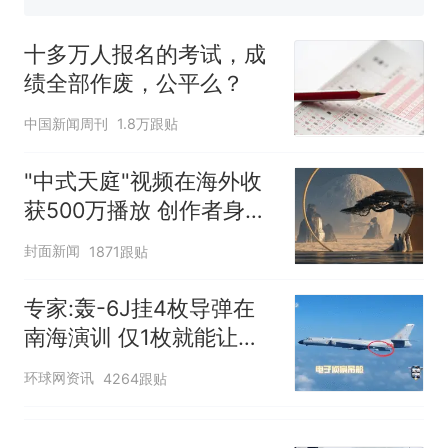
佛山一中学招聘物理教师，笔
试前13名均遭淘汰？教育局：
十多万人报名的考试，成
已叫停招聘，成立调查组全面
十多万人报名的考试，成绩
热
绩全部作废，公平么？
核查
全部作废，公平么？
中国新闻周刊
1.8万跟贴
"中式天庭"视频在海外收
获500万播放 创作者身份
披露
封面新闻
1871跟贴
专家:轰-6J挂4枚导弹在
南海演训 仅1枚就能让航
母瘫痪
环球网资讯
4264跟贴