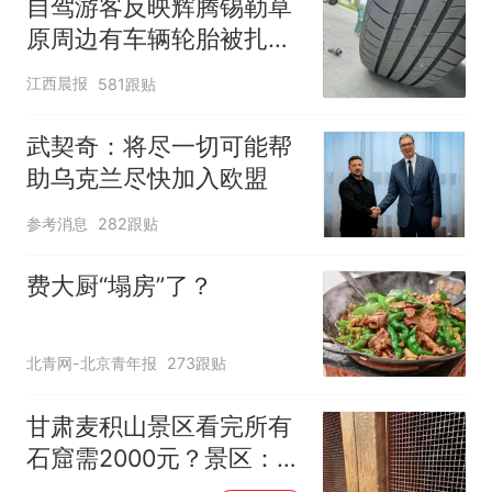
自驾游客反映辉腾锡勒草
原周边有车辆轮胎被扎，
修理店铺换胎价格高达千
江西晨报
581跟贴
元，官方发布情况通报
武契奇：将尽一切可能帮
助乌克兰尽快加入欧盟
参考消息
282跟贴
费大厨“塌房”了？
北青网-北京青年报
273跟贴
甘肃麦积山景区看完所有
石窟需2000元？景区：部
分石窟受特别保护，游客