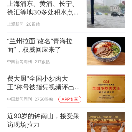
上海浦东、黄浦、长宁、
徐汇等地30多处积水点正
在抢排
上观新闻
20跟贴
“兰州拉面”改名“青海拉
面”，权威回应来了
中国新闻周刊
217跟贴
费大厨"全国小炒肉大
王"称号被指凭视频评出
官方回应
中国新闻周刊
2750跟贴
APP专享
近90岁的钟南山，接受采
访现场拉力