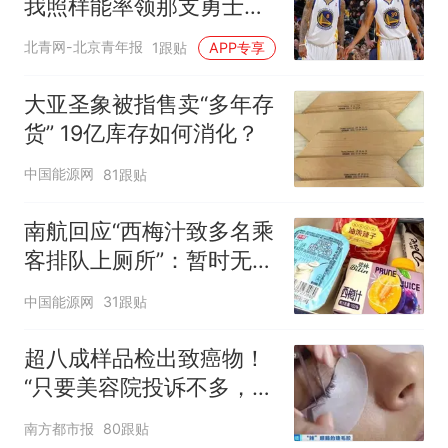
我照样能率领那支勇士取
得现在的成就
北青网-北京青年报
1跟贴
APP专享
大亚圣象被指售卖“多年存
货” 19亿库存如何消化？
中国能源网
81跟贴
南航回应“西梅汁致多名乘
客排队上厕所”：暂时无法
核查是否发放西梅汁
中国能源网
31跟贴
超八成样品检出致癌物！
“只要美容院投诉不多，店
家就不会更换产品”
南方都市报
80跟贴