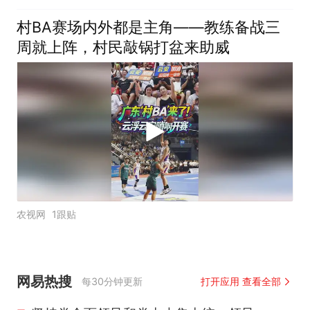
村BA赛场内外都是主角——教练备战三
周就上阵，村民敲锅打盆来助威
农视网
1跟贴
网易热搜
每30分钟更新
打开应用 查看全部