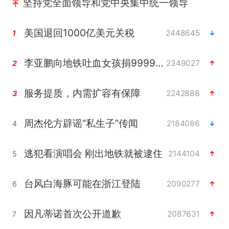
坚持党全面领导和党中央集中统一领导
美国退回1000亿美元关税
2448645
1
李亚鹏向地铁吐血女孩捐99999元
2349027
2
服务提质，内需扩容有保障
2242886
3
周杰伦方辟谣“私生子”传闻
2184086
4
逃犯看演唱会 刚出地铁就被逮住
2144104
5
台风白海豚可能在浙江登陆
2090277
6
因凡蒂诺首次公开道歉
2087631
7