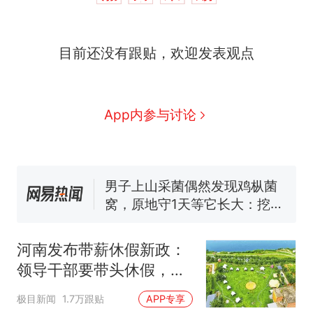
目前还没有跟贴，欢迎发表观点
西班牙飞地休达边境，摩洛
热
哥士兵搬起大石块投向移民引
App内参与讨论
争议，此前一天内数万人从摩
费大厨“全国小炒肉大王”称
新
洛哥涌入西班牙
号，仅凭视频评出？中国烹饪
协会回应
男子上山采菌偶然发现鸡枞菌
窝，原地守1天等它长大：挖了
140多朵
美国一场追捕行动中，一男子
在车辆行驶中爬上车顶跳舞。
（新京报）
笔试第一被第二名传话劝弃考
河南发布带薪休假新政：
官方通报
领导干部要带头休假，推
美国渔民钓获鲨鱼徒手将其拽
回大海 目击者直呼震惊 （视频
动全员应休尽休、休满休
极目新闻
1.7万跟贴
APP专享
来源：参考消息）
西班牙飞地休达边境，摩洛
足；鼓励3-7天弹性长
热