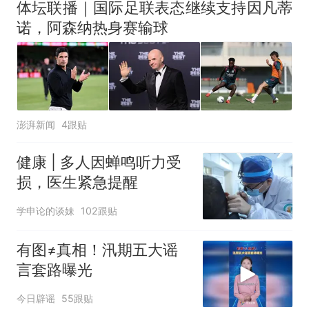
体坛联播｜国际足联表态继续支持因凡蒂
诺，阿森纳热身赛输球
澎湃新闻
4跟贴
健康 | 多人因蝉鸣听力受
损，医生紧急提醒
学申论的谈妹
102跟贴
有图≠真相！汛期五大谣
言套路曝光
今日辟谣
55跟贴