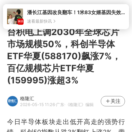
打开
潘长江基因改良翻车！1米83女婿基因失效，12岁外孙身高只到姥爷下巴
速看最新快讯
台积电上调2030年全球芯片
市场规模50%，科创半导体
ETF华夏(588170)飙涨7%，
百亿规模芯片ETF华夏
(159995)涨超3%
格隆汇
关注
2026-05-15 11:26
·广东
·《格隆汇》编辑
今日半导体板块走出低开高走的强势行
情，科创50指数从跌3%翻红上涨2%，带