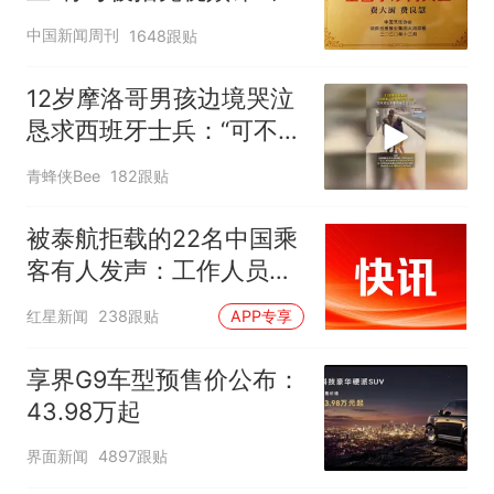
官方回应
中国新闻周刊
1648跟贴
12岁摩洛哥男孩边境哭泣
恳求西班牙士兵：“可不可
以不要把我遣返回国”
青蜂侠Bee
182跟贴
被泰航拒载的22名中国乘
客有人发声：工作人员承
诺免费改签，最后却自费
红星新闻
238跟贴
APP专享
买机票回国
享界G9车型预售价公布：
43.98万起
界面新闻
4897跟贴