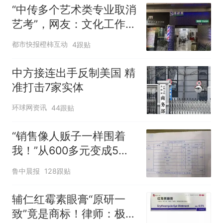
“中传多个艺术类专业取消
艺考”，网友：文化工作者
一定要有文化，这句话的
都市快报橙柿互动
4跟贴
含金量还在持续上升
中方接连出手反制美国 精
准打击7家实体
环球网资讯
44跟贴
“销售像人贩子一样围着
我！”从600多元变成5万
元，57岁保洁阿姨做医美
鲁中晨报
128跟贴
后眼睛肿到流泪、视物模
糊
辅仁红霉素眼膏“原研一
致”竟是商标！律师：极易