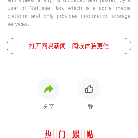
and videos if any) is uploaded and posted by a
user of NetEase Hao, which is a social media
platform and only provides information storage
services.
打开网易新闻，阅读体验更佳
分享
1赞