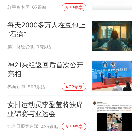
误导消费者，不妥
红星资本局
67跟贴
APP专享
每天2000多万人在豆包上
“看病”
第一财经资讯
95跟贴
神21乘组返回后首次公开
亮相
界面新闻
503跟贴
APP专享
女排运动员李盈莹将缺席
亚锦赛与亚运会
北京日报客户端
435跟贴
APP专享