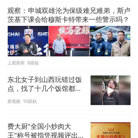
哥士兵搬起大石块投向移民引
假，构建“周五半天+周末
观察：申城双雄沦为保级难兄难弟，斯卢
争议，此前一天内数万人从摩
+年假”短途度假模式
茨基下课会给穆斯卡特带来一些警示吗？
洛哥涌入西班牙
上观新闻
8跟贴
东北女子到山西玩错过饭
点，找了十几个饭馆都没
开门：午休到几点
星视频
10跟贴
费大厨"全国小炒肉大
王"称号被指凭视频评出