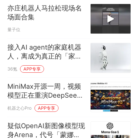
亦庄机器人马拉松现场名
场面合集
量子位
接入AI agent的家庭机器
人，离成为真正的「家
人」还差什么？
36氪
APP专享
MiniMax开源一周，视频
模型正在重演DeepSeek
的故事
机器之心Pro
APP专享
疑似OpenAI新图像模型现
身Arena，代号「蒙娜丽