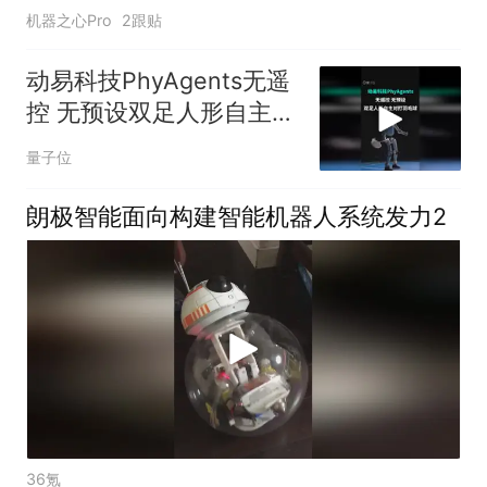
机器之心Pro
2跟贴
动易科技PhyAgents无遥
控 无预设双足人形自主对
打羽毛球
量子位
朗极智能面向构建智能机器人系统发力2
36氪