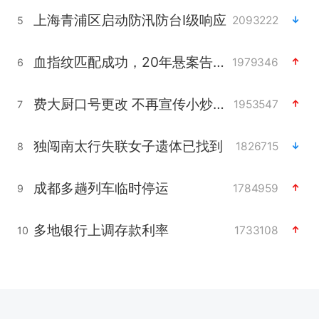
上海青浦区启动防汛防台Ⅰ级响应
2093222
5
血指纹匹配成功，20年悬案告破！凶手被执行死刑
1979346
6
费大厨口号更改 不再宣传小炒肉大王
1953547
7
独闯南太行失联女子遗体已找到
1826715
8
成都多趟列车临时停运
1784959
9
多地银行上调存款利率
1733108
10