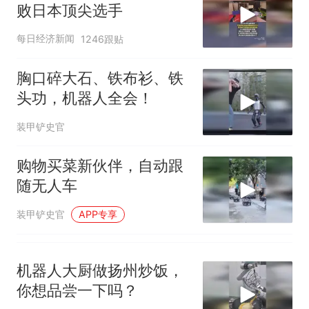
泰州父亲的手写家书遗失30
败日本顶尖选手
年，网友淘到后寄给女儿：花
鸟市场搬了，但爱还在
十多万人报名的考试，成绩
热
每日经济新闻
1246跟贴
全部作废，公平么？
胸口碎大石、铁布衫、铁
头功，机器人全会！
装甲铲史官
购物买菜新伙伴，自动跟
随无人车
装甲铲史官
APP专享
机器人大厨做扬州炒饭，
你想品尝一下吗？