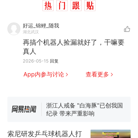
好运_锦鲤_随我
湖北武汉
再搞个机器人捡漏就好了，干嘛要
真人
十多万人报名的考试，成绩
热
2026-05-15
回复
全部作废，公平么？
全球唯一没有法定首都的国
新
App内参与讨论
查看更多
家，刚改国名，总统就邀请中
国大使骑行绕了几乎整个国境
5万的小车卖不动，40万以上
线一圈，还曾两次到中国寻根
的抢着买
浙江人戒备 "白海豚"已创我国
纪录 带来严重影响
视频丨只要一枚命中就能让航
母瘫痪 轰-6J实力有多强？
索尼研发乒乓球机器人打