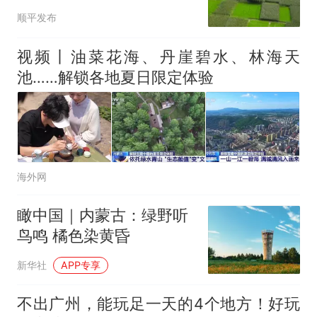
顺平发布
视频丨油菜花海、丹崖碧水、林海天
池……解锁各地夏日限定体验
海外网
瞰中国｜内蒙古：绿野听
鸟鸣 橘色染黄昏
新华社
APP专享
不出广州，能玩足一天的4个地方！好玩