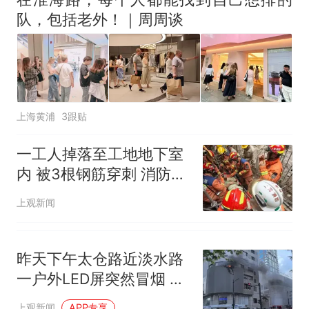
因老师一句“跟我回家”改写了
队，包括老外！｜周周谈
人生
上海黄浦
3跟贴
一工人掉落至工地地下室
内 被3根钢筋穿刺 消防部
门迅速到场救援
上观新闻
昨天下午太仓路近淡水路
一户外LED屏突然冒烟 消
防快速处置无人员伤亡
上观新闻
APP专享