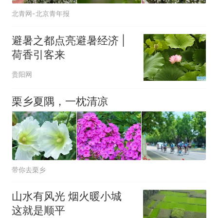
北青网-北京青年报
避暑之都点亮避暑经济 |
荷香引客来
贵阳网
栗乡夏隅，一枕清凉
带你去栗乡
山水有风光 烟火暖小城
这就是顺平