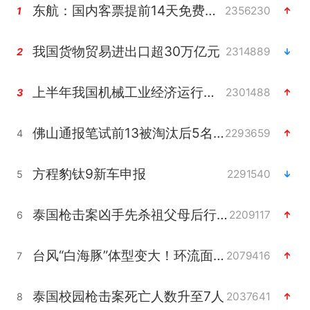
东航：国内客票提前14天免费退改
2356230
1
我国货物贸易进出口超30万亿元
2314889
2
上半年我国机械工业经济运行稳中有进
2301488
3
佛山通报笔试前13被淘汰后5名进体检
2293659
4
方程豹钛9新车申报
2291540
5
泰国枪击案凶手先杀祖父母后行凶
2209117
6
台风“白海豚”体型变大！环流面积接近13个浙江那么大
2079416
7
泰国校园枪击案死亡人数升至7人
2037641
8