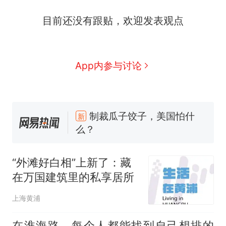
目前还没有跟贴，欢迎发表观点
那个在床头放菜刀的女孩，
热
App内参与讨论
因老师一句“跟我回家”改写了
人生
制裁瓜子饺子，美国怕什
新
么？
费大厨“全国小炒肉大王”称
号，仅凭视频评出？中国烹饪
协会回应
男子上山采菌偶然发现鸡枞菌
窝，原地守1天等它长大：挖了
“外滩好白相”上新了：藏
140多朵
美国渔民钓获鲨鱼徒手将其拽
在万国建筑里的私享居所
回大海 目击者直呼震惊 （视频
来源：参考消息）
笔试第一被第二名传话劝弃考
上海黄浦
官方通报
那个在床头放菜刀的女孩，
在淮海路，每个人都能找到自己想排的
热