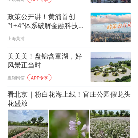
政策公开讲！黄浦首创
“1+4”体系破解金融科技人
才职称评审难题
上海黄浦
美美美！盘锦含章湖，好
风景正当时
盘锦网信
APP专享
看北京｜粉白花海上线！官庄公园假龙头
花盛放