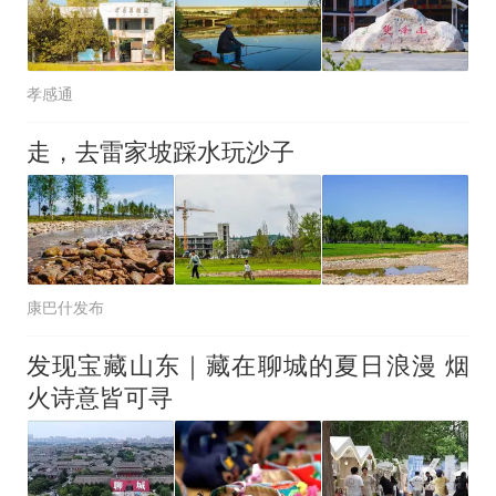
孝感通
走，去雷家坡踩水玩沙子
康巴什发布
发现宝藏山东｜藏在聊城的夏日浪漫 烟
火诗意皆可寻