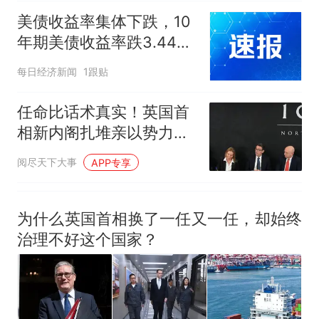
人生
美债收益率集体下跌，10
年期美债收益率跌3.44个
基点
每日经济新闻
1跟贴
任命比话术真实！英国首
相新内阁扎堆亲以势力，
对外政策走向已定
阅尽天下大事
APP专享
为什么英国首相换了一任又一任，却始终
治理不好这个国家？