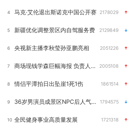
马克·艾伦退出斯诺克中国公开赛
2178029
4
新疆优化调整景区内自驾服务费
2129849
5
央视新主播李秋莹孙亚鹏亮相
2051226
6
商场现钱学森巨幅海报 负责人回应
2005108
7
情侣平潭拍日出坠崖1死1伤
1861514
8
36岁男演员成景区NPC后人气爆棚
1794575
9
全民健身事业高质量发展
1721318
10