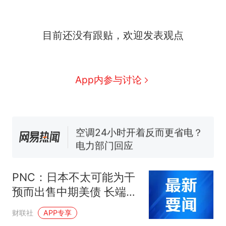
目前还没有跟贴，欢迎发表观点
那个在床头放菜刀的女孩，
热
因老师一句“跟我回家”改写了
人生
搬家报价570元，搬到楼下
新
App内参与讨论
交5060元才肯搬上楼！女子傻
眼了……
十多万人报名的考试，成绩全
部作废，公平么？
空调24小时开着反而更省电？
电力部门回应
佛山一中学招聘物理教师，笔
试前13名均遭淘汰？教育局：
PNC：日本不太可能为干
已叫停招聘，成立调查组全面
“不建议大家买深色蛋糕”上热
预而出售中期美债 长端收
核查
搜，网友：天塌了！
益率影响有限
那个在床头放菜刀的女孩，
热
财联社
APP专享
因老师一句“跟我回家”改写了