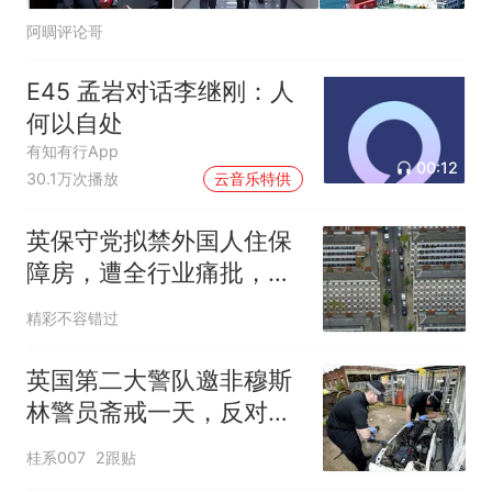
阿晭评论哥
E45 孟岩对话李继刚：人
何以自处
有知有行App
00:12
30.1万次播放
云音乐特供
英保守党拟禁外国人住保
障房，遭全行业痛批，数
千家庭或无家可归
精彩不容错过
英国第二大警队邀非穆斯
林警员斋戒一天，反对党
司法负责人痛批不妥
桂系007
2跟贴