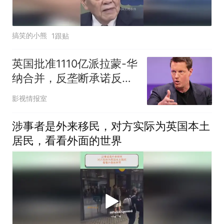
搞笑的小熊
1跟贴
英国批准1110亿派拉蒙-华
纳合并，反垄断承诺反成
12州诉讼利器
影视情报室
涉事者是外来移民，对方实际为英国本土
居民，看看外面的世界