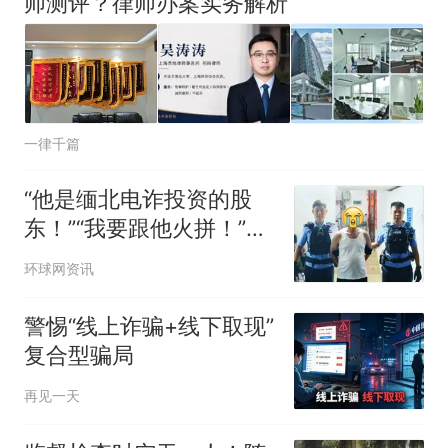
师测评？律师办案实务解析
一律千篇
“他是缅北电诈投资的股
东！”“我要跟他火拼！”三
亚警方：抓
环球网资讯
警惕“线上诈骗+线下取现”
复合型骗局
再见一天