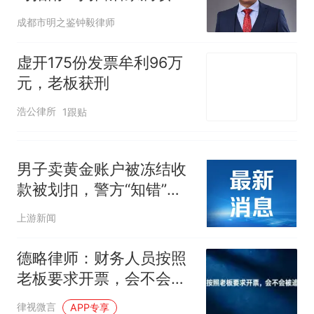
么做
成都市明之鉴钟毅律师
虚开175份发票牟利96万
元，老板获刑
浩公律所
1跟贴
男子卖黄金账户被冻结收
款被划扣，警方“知错”之
余还要“能改”
上游新闻
德略律师：财务人员按照
老板要求开票，会不会被
追究刑责？
律视微言
APP专享