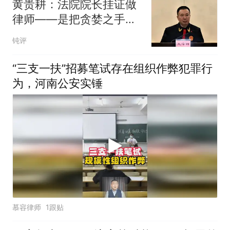
黄贵耕：法院院长挂证做
律师——是把贪婪之手直
接伸进司法公正本身
钝评
“三支一扶”招募笔试存在组织作弊犯罪行
为，河南公安实锤
慕容律师
1跟贴