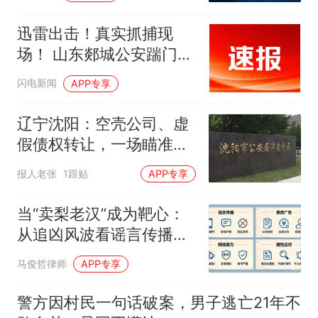
迅雷出击！真实抓捕现
场！ 山东郯城公安踹门端
掉电诈窝点 共抓捕嫌疑人
闪电新闻
APP专享
20多名！
辽宁沈阳：空壳公司、虚
假债权转让，一场瞄准查
封资产的诉讼迷局
报人老张
1跟贴
APP专享
当“卖梨老汉”成为靶心：
从追凶风波看谣言传播的
法治代价
马俊哲律师
APP专享
警方因村民一句话破案，男子逃亡21年不