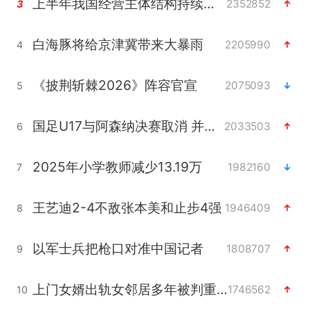
上半年我国经营主体结构持续优化
2352852
3
白海豚将给京津冀带来大暴雨
2205990
4
《披荆斩棘2026》阵容官宣
2075093
5
国足U17与阿森纳决赛取消 并列冠军
2033503
6
2025年小学教师减少13.19万
1982160
7
王艺迪2-4不敌张本美和止步4强
1946409
8
以军士兵把枪口对准中国记者
1808707
9
上门女婿出轨女邻居多年被判重婚罪
1746562
10