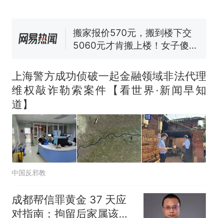
国大使骑行绕了几乎整个国境
搬家报价570元，搬到楼下交
线一圈，还曾两次到中国寻根
5060元才肯搬上楼！女子傻眼
了……
视频丨只要一枚命中就能让航
母瘫痪 轰-6J实力有多强？
空调24小时开着反而更省电？
电力部门回应
上海警方成功侦破一起金融领域非法代理
佛山一中学招聘物理教师，笔
维权敲诈勒索案件【看世界·新闻早知
试前13名均遭淘汰？教育局：
道】
已叫停招聘，成立调查组全面
十多万人报名的考试，成绩
热
核查
全部作废，公平么？
中国反邪教
成都帮信罪黄金 37 天应
对指南：拘留后家属该怎