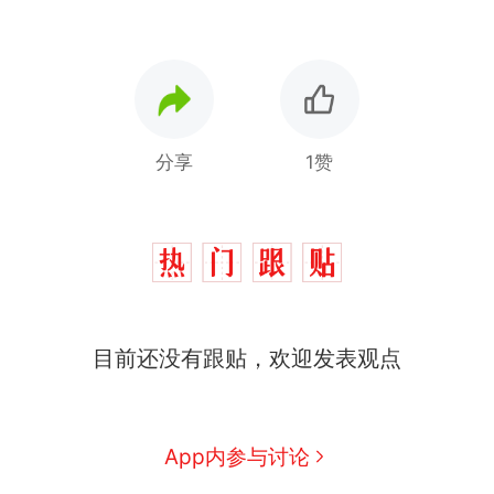
分享
1赞
目前还没有跟贴，欢迎发表观点
十多万人报名的考试，成绩
热
全部作废，公平么？
全球唯一没有法定首都的国
新
App内参与讨论
家，刚改国名，总统就邀请中