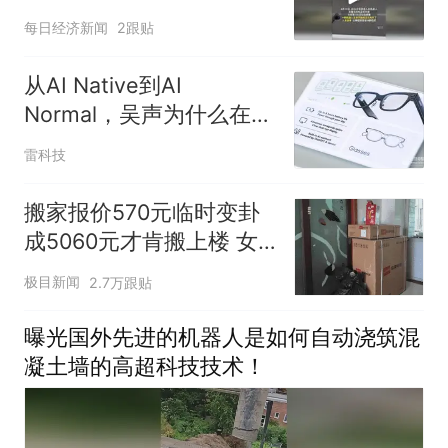
“状况百出”
每日经济新闻
2跟贴
从AI Native到AI
Normal，吴声为什么在香
港盛赞新物种Rokid？
雷科技
搬家报价570元临时变卦
成5060元才肯搬上楼 女
子傻眼
极目新闻
2.7万跟贴
曝光国外先进的机器人是如何自动浇筑混
凝土墙的高超科技技术！