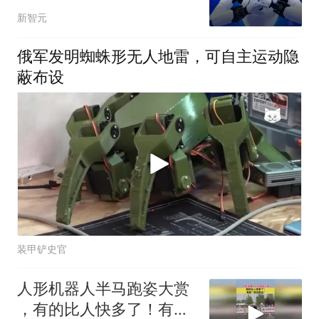
智元灵创创意大赛来了
新智元
俄军发明蜘蛛形无人地雷，可自主运动隐
蔽布设
装甲铲史官
人形机器人半马跑姿大赏
，有的比人快多了！有的