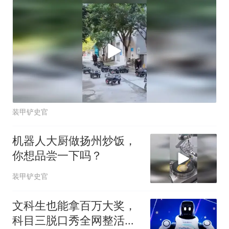
装甲铲史官
机器人大厨做扬州炒饭，
你想品尝一下吗？
装甲铲史官
文科生也能拿百万大奖，
科目三脱口秀全网整活！