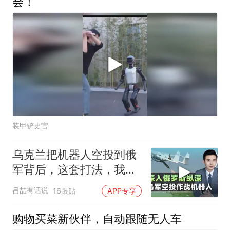
会！
装甲铲史官
乌克兰把机器人空投到俄
军背后，这套打法，我们
80年前就玩明白了
吕喆有话说
16跟贴
APP专享
购物买菜新伙伴，自动跟随无人车