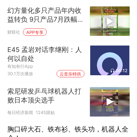
幻方量化多只产品年内收
益转负 9只产品7月跌幅超
过20%
财联社
APP专享
E45 孟岩对话李继刚：人
何以自处
有知有行App
00:12
30.1万次播放
云音乐特供
索尼研发乒乓球机器人打
败日本顶尖选手
每日经济新闻
1245跟贴
胸口碎大石、铁布衫、铁头功，机器人全