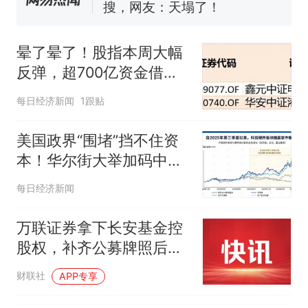
搜，网友：天塌了！
十多万人报名的考试，成绩
热
全部作废，公平么？
晕了晕了！股指本周大幅
反弹，超700亿资金借
ETF落袋为安，但这些板
每日经济新闻
1跟贴
块仍被机构大幅加仓
美国政界“围堵”挡不住资
本！华尔街大举加码中国
“硬科技”：光通信ETF半
每日经济新闻
数仓位押注5家中国企
业，250亿美元明星ETF
万联证券拿下长安基金控
重仓长鑫科技
股权，补齐公募牌照后如
何发力？
财联社
APP专享