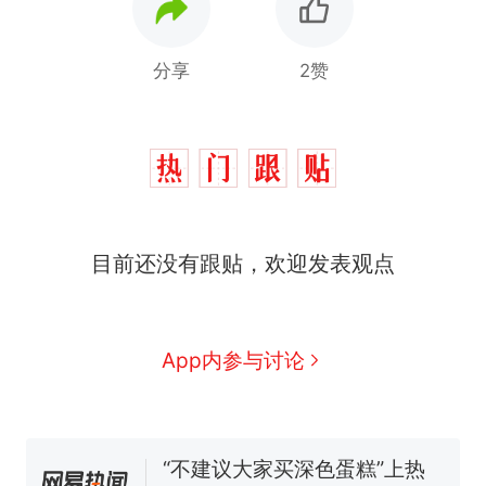
分享
2赞
十多万人报名的考试，成绩
热
全部作废，公平么？
搬家报价570元，搬到楼下
新
目前还没有跟贴，欢迎发表观点
交5060元才肯搬上楼！女子傻
眼了……
空调24小时开着反而更省电？
电力部门回应
佛山一中学招聘物理教师，笔
App内参与讨论
试前13名均遭淘汰？教育局：
已叫停招聘，成立调查组全面
视频丨只要一枚命中就能让航
核查
母瘫痪 轰-6J实力有多强？
“不建议大家买深色蛋糕”上热