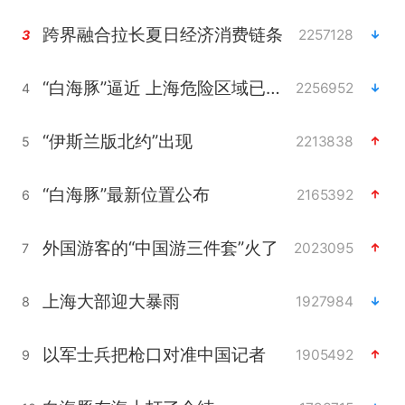
跨界融合拉长夏日经济消费链条
2257128
3
“白海豚”逼近 上海危险区域已转移3.03万人
2256952
4
“伊斯兰版北约”出现
2213838
5
“白海豚”最新位置公布
2165392
6
外国游客的“中国游三件套”火了
2023095
7
上海大部迎大暴雨
1927984
8
以军士兵把枪口对准中国记者
1905492
9