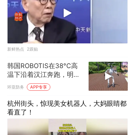
新鲜热点
2跟贴
韩国ROBOTIS在38°C高
温下沿着汉江奔跑，明年
来北京参加人形机器人马
环亚防务
APP专享
拉松吧
杭州街头，惊现美女机器人，大妈眼睛都
看直了！