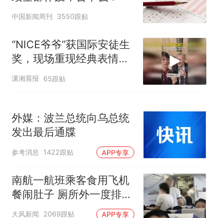
中国新闻周刊
3550跟贴
“NICE爷爷”获国际安徒生
奖，现场重现经典表情
包，向中国粉丝问好
潇湘晨报
65跟贴
外媒：波兰总统向乌总统
发出最后通牒
参考消息
1422跟贴
APP专享
南航一航班乘客食用飞机
餐闹肚子 厕所外一度排长
队
大风新闻
2069跟贴
APP专享