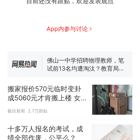
目前还没有跟贴，欢迎发表观点
十多万人报名的考试，成绩
热
全部作废，公平么？
搬家报价570元，搬到楼下
新
App内参与讨论
交5060元才肯搬上楼！女子傻
眼了……
空调24小时开着反而更省电？
电力部门回应
佛山一中学招聘物理教师，笔
试前13名均遭淘汰？教育局：
已叫停招聘，成立调查组全面
视频丨只要一枚命中就能让航
核查
母瘫痪 轰-6J实力有多强？
搬家报价570元临时变卦
“不建议大家买深色蛋糕”上热
成5060元才肯搬上楼 女
搜，网友：天塌了！
子傻眼
十多万人报名的考试，成绩
热
极目新闻
2.7万跟贴
全部作废，公平么？
十多万人报名的考试，成
绩全部作废，公平么？