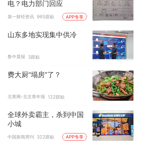
电？电力部门回应
第一财经资讯
965跟贴
APP专享
山东多地实现集中供冷
鲁中晨报
3跟贴
费大厨“塌房”了？
北青网-北京青年报
122跟贴
全球外卖霸主，杀到中国
小城
中国新闻周刊
322跟贴
APP专享