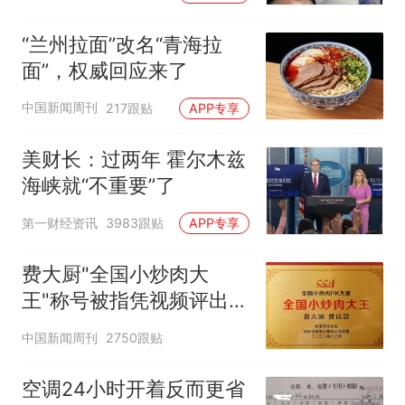
“兰州拉面”改名“青海拉
面”，权威回应来了
中国新闻周刊
217跟贴
APP专享
美财长：过两年 霍尔木兹
海峡就“不重要”了
第一财经资讯
3983跟贴
APP专享
费大厨"全国小炒肉大
王"称号被指凭视频评出
官方回应
中国新闻周刊
2750跟贴
空调24小时开着反而更省