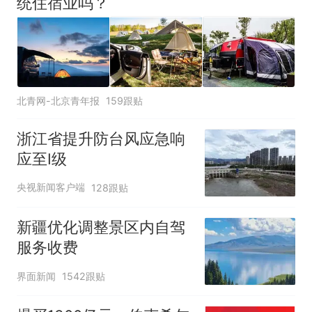
统住宿业吗？
北青网-北京青年报
159跟贴
浙江省提升防台风应急响
应至Ⅰ级
央视新闻客户端
128跟贴
新疆优化调整景区内自驾
服务收费
界面新闻
1542跟贴