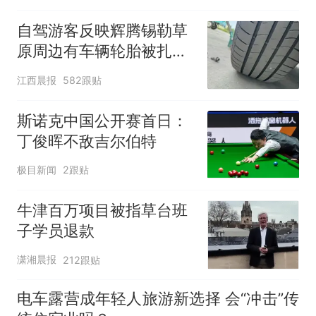
自驾游客反映辉腾锡勒草
原周边有车辆轮胎被扎，
修理店铺换胎价格高达千
江西晨报
582跟贴
元，官方发布情况通报
斯诺克中国公开赛首日：
丁俊晖不敌吉尔伯特
极目新闻
2跟贴
牛津百万项目被指草台班
子学员退款
潇湘晨报
212跟贴
电车露营成年轻人旅游新选择 会“冲击”传