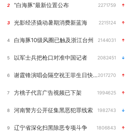
“白海豚”最新位置公布
2271759
2
光影经济撬动暑期消费新蓝海
2215124
3
白海豚10级风圈已触及浙江台州
2144031
4
以军士兵把枪口对准中国记者
2082451
5
谢霆锋演唱会隔空祝王菲生日快乐
2017270
6
方桃子代言广告视频已下架
1994625
7
河南警方公开征集黑恶犯罪线索
1982743
8
辽宁省深化扫黑除恶专项斗争
1806843
9