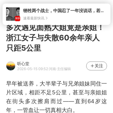
打开
多次遇见面熟大姐竟是亲姐！
浙江女子与失散60余年亲人
只距5公里
听心堂
关注
2026-05-15 09:52
·河南
·主任编辑
早年被送养，大半辈子与兄弟姐妹同住一
片区域，相距不足5公里，甚至与亲姐姐
在街头多次擦肩而过——直到64岁这
年，一管血让一切真相大白。