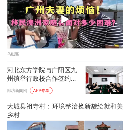
乌贼酱
河北东方学院与广阳区九
州镇举行政校合作签约仪
式
廊坊新闻网
APP专享
大城县祖寺村：环境整治换新貌绘就和美
乡村