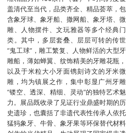
盖清代至当代，品类齐全、精品荟萃，包
含象牙球、象牙船、撒网船、象牙塔、微
雕、人物摆件、文玩雅器等多个经典门
类。其中，多层套叠、层层可转的传世
“鬼工球”，雕工繁复、人物鲜活的大型牙
雕船，薄如蝉翼、纹饰精美的牙雕花瓶，
以及于米粒大小牙面镌刻诗文的牙米微
雕，均为镇展之作，集中彰显广州牙雕
“镂空、透深、精细、灵动”的独特艺术魅
力。展品既收录了见证行业鼎盛时期的历
史遗珍，也囊括了非遗代表性传承人依托
猛犸象牙、牛骨、象牙果等环保替代材料