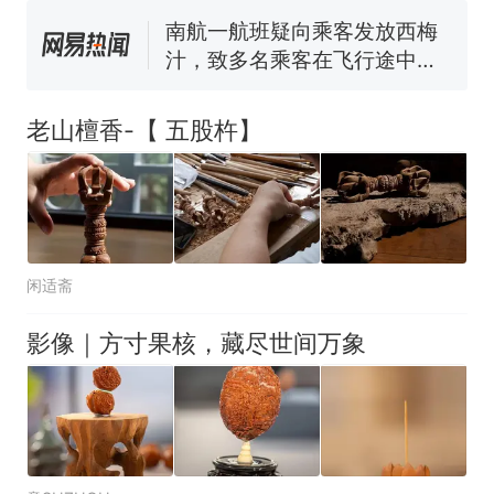
汁，致多名乘客在飞行途中排
队上厕所！乘客：机上100多
那个在床头放菜刀的女孩，
热
人只有2个厕所；客服回应：并
因老师一句“跟我回家”改写了
非每架飞机都会发放西梅汁
人生
老山檀香-【 五股杵】
闲适斋
影像｜方寸果核，藏尽世间万象