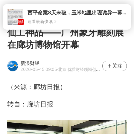
打开
西平命案8天未破，玉米地里出现诡异一幕，我突然想起了欧金中
速看最新快讯
仙工神品——广州象牙雕刻展
在廊坊博物馆开幕
新浪财经
关注
2026-05-15 09:05
·北京
·优质财经领域创作者
（来源：廊坊日报）
转自：廊坊日报