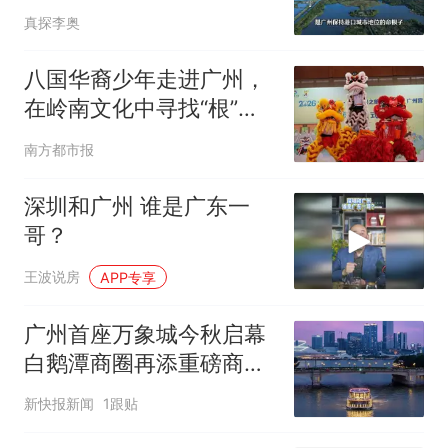
真探李奥
八国华裔少年走进广州，
在岭南文化中寻找“根”的
答案
南方都市报
深圳和广州 谁是广东一
哥？
王波说房
APP专享
广州首座万象城今秋启幕
白鹅潭商圈再添重磅商业
地标
新快报新闻
1跟贴