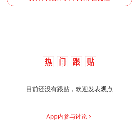
那个在床头放菜刀的女孩，
热
因老师一句“跟我回家”改写了
人生
搬家报价570元，搬到楼下
新
交5060元才肯搬上楼！女子傻
眼了……
空调24小时开着反而更省电？
目前还没有跟贴，欢迎发表观点
电力部门回应
佛山一中学招聘物理教师，笔
试前13名均遭淘汰？教育局：
App内参与讨论
已叫停招聘，成立调查组全面
“不建议大家买深色蛋糕”上热
核查
搜，网友：天塌了！
南航一航班疑向乘客发放西梅