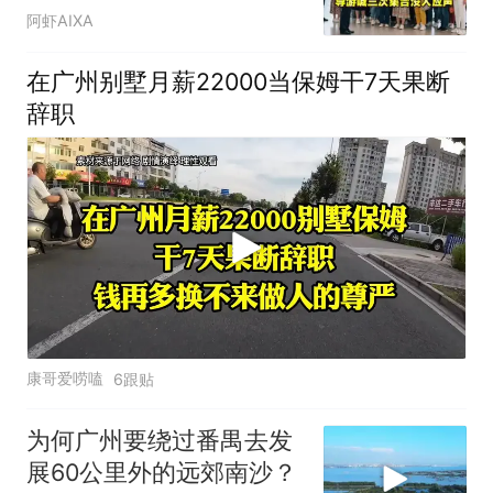
次集合没人应声
阿虾AIXA
在广州别墅月薪22000当保姆干7天果断
辞职
康哥爱唠嗑
6跟贴
为何广州要绕过番禺去发
展60公里外的远郊南沙？