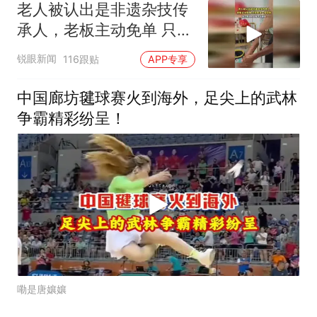
老人被认出是非遗杂技传
承人，老板主动免单 只求
表演一段杂技
锐眼新闻
116跟贴
APP专享
中国廊坊毽球赛火到海外，足尖上的武林
争霸精彩纷呈！
嘞是唐孃孃