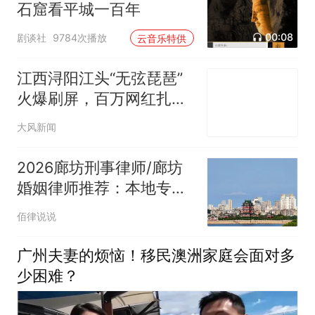
石窟看平城一百年
00:08
剧谈社
9784次播放
云音乐特供
江西浔阳江头“无弦琵琶”
火爆刷屏，百万网红扎堆
打卡，网友喊话“把罗懿请
大风新闻
来”，九江文旅：安排！
2026廊坊刑事律师/廊坊
婚姻律师推荐：本地专业
律师选择参考名单
佰律说说
广州夫妻的烦恼！移民澳洲家庭会面对多
少困难？