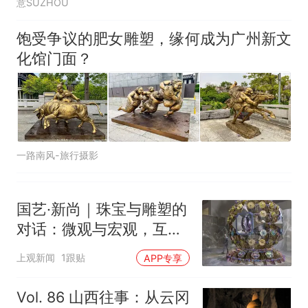
意SUZHOU
饱受争议的肥女雕塑，缘何成为广州新文
化馆门面？
一路南风-旅行摄影
国艺·新尚｜珠宝与雕塑的
对话：微观与宏观，互为
镜像
上观新闻
1跟贴
APP专享
Vol. 86 山西往事：从云冈