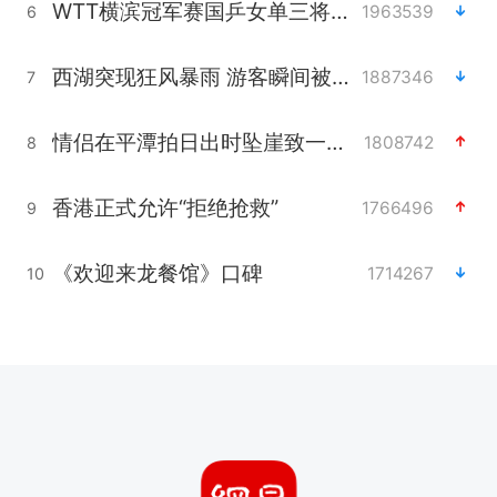
WTT横滨冠军赛国乒女单三将晋级四强
1963539
6
西湖突现狂风暴雨 游客瞬间被浇透
1887346
7
情侣在平潭拍日出时坠崖致一死一伤
1808742
8
香港正式允许“拒绝抢救”
1766496
9
《欢迎来龙餐馆》口碑
1714267
10