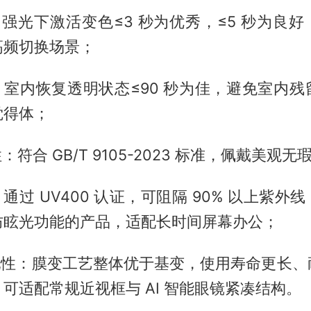
：强光下激活变色≤3 秒为优秀，≤5 秒为良
高频切换场景；
：室内恢复透明状态≤90 秒为佳，避免室内
觉得体；
：符合 GB/T 9105-2023 标准，佩戴美观无
：通过 UV400 认证，可阻隔 90% 以上紫外
防眩光功能的产品，适配长时间屏幕办公；
适配性：膜变工艺整体优于基变，使用寿命更长、
可适配常规近视框与 AI 智能眼镜紧凑结构。