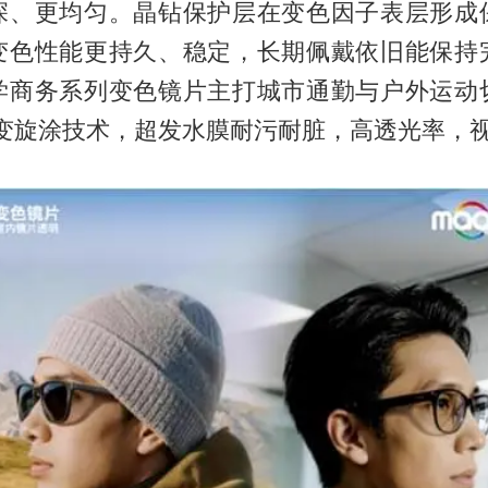
深、更均匀。晶钻保护层在变色因子表层形成
变色性能更持久、稳定，长期佩戴依旧能保持
学商务系列变色镜片主打城市通勤与户外运动
膜变旋涂技术，超发水膜耐污耐脏，高透光率，