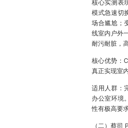
核心实测表
模式急速切
场合尴尬；
线室内户外
耐污耐脏，高
核心优势：
真正实现室
适用人群：
办公室环境
性有极高要
（二）蔡司 Ph