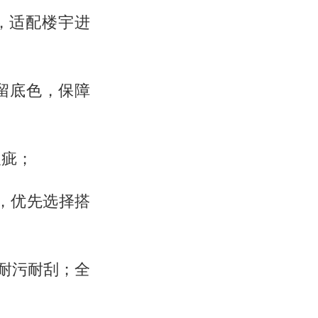
好，适配楼宇进
残留底色，保障
瑕疵；
线，优先选择搭
耐污耐刮；全