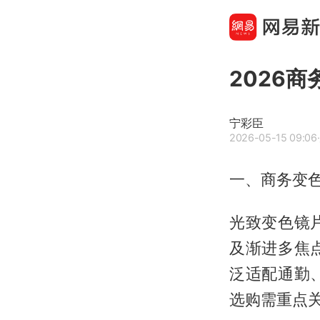
2026
宁彩臣
2026-05-15 09:06
一、商务变
光致变色镜
及渐进多焦
泛适配通勤
选购需重点关