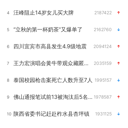
汪峰阻止14岁女儿买大牌
2187422
4
“立秋的第一杯奶茶”又爆单了
2162760
5
四川宜宾市高县发生4.9级地震
2094124
6
王力宏演唱会黄牛带观众藏匿被查获
2035159
7
泰国校园枪击案死亡人数升至7人
1995157
8
佛山通报笔试前13被淘汰后5名进体检
1978587
9
陕西省委书记赶赴柞水县杏坪镇
1931125
10