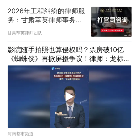
2026年工程纠纷的律师服
务：甘肃萃英律师事务所
建设工程要点
甘肃萃英律师团队
影院随手拍照也算侵权吗？票房破10亿
《蜘蛛侠》再掀屏摄争议！律师：龙标亮
起即禁拍
河南都市频道