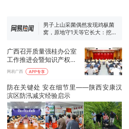
号，仅凭视频评出？中国烹饪
协会回应
男子上山采菌偶然发现鸡枞菌
窝，原地守1天等它长大：挖了
140多朵
美国渔民钓获鲨鱼徒手将其拽
回大海 目击者直呼震惊 （视频
来源：参考消息）
笔试第一被第二名传话劝弃考
官方通报
广西召开质量强桂办公室
那个在床头放菜刀的女孩，
工作推进会暨知识产权厅
热
因老师一句“跟我回家”改写了
际联席工作会议
网易广西
APP专享
人生
防在关键处 安在细节里——陕西安康汉
滨区防汛减灾经验启示