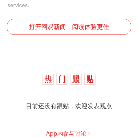
services.
打开网易新闻，阅读体验更佳
那个在床头放菜刀的女孩，
热
目前还没有跟贴，欢迎发表观点
因老师一句“跟我回家”改写了
人生
制裁瓜子饺子，美国怕什
新
么？
App内参与讨论
费大厨“全国小炒肉大王”称