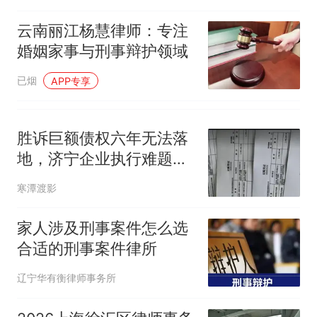
云南丽江杨慧律师：专注
婚姻家事与刑事辩护领域
已烟
APP专享
胜诉巨额债权六年无法落
地，济宁企业执行难题待
解
寒潭渡影
家人涉及刑事案件怎么选
合适的刑事案件律所
辽宁华有衡律师事务所