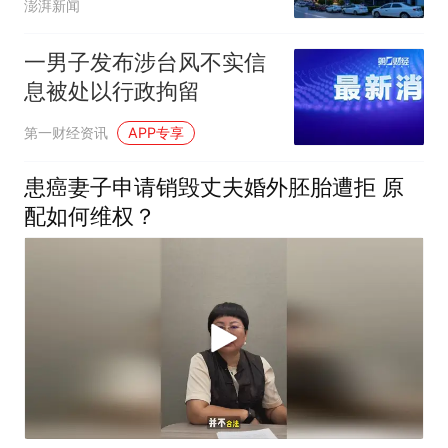
澎湃新闻
了
一男子发布涉台风不实信
息被处以行政拘留
第一财经资讯
APP专享
患癌妻子申请销毁丈夫婚外胚胎遭拒 原
配如何维权？