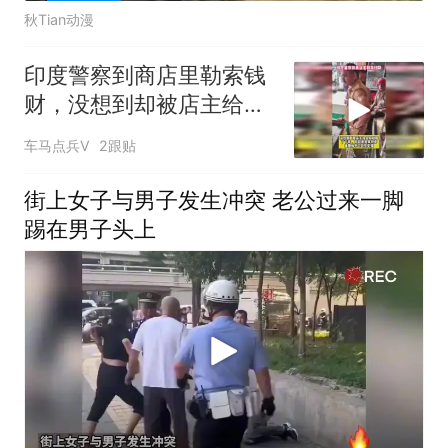
秋Tian动漫
印度警察到商店里勒索钱
财，没想到却被店主给全
程拍摄了下来
车马点兵V
2跟贴
街上女子与男子发生冲突 老公过来一脚
踢在男子头上