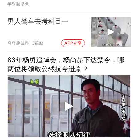
半壁胭脂色
男人驾车去考科目一
奇奇趣世界
3跟贴
APP专享
83年杨勇追悼会，杨尚昆下达禁令，哪
两位将领敢公然抗令进京？