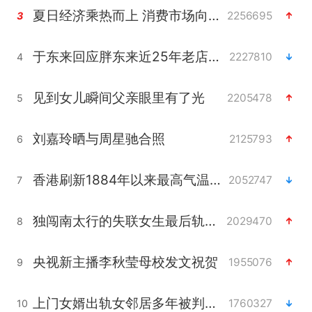
夏日经济乘热而上 消费市场向新而行
2256695
3
于东来回应胖东来近25年老店年底关闭
2227810
4
见到女儿瞬间父亲眼里有了光
2205478
5
刘嘉玲晒与周星驰合照
2125793
6
香港刷新1884年以来最高气温纪录
2052747
7
独闯南太行的失联女生最后轨迹已确认
2029470
8
央视新主播李秋莹母校发文祝贺
1955076
9
上门女婿出轨女邻居多年被判重婚罪
1760327
10