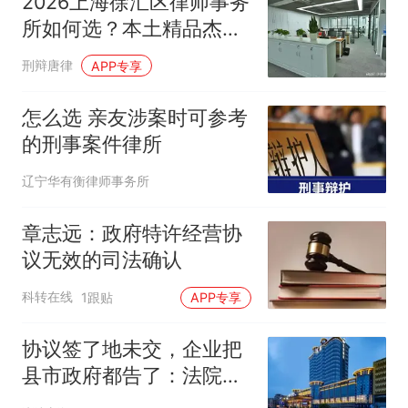
2026上海徐汇区律师事务
所如何选？本土精品杰地
律所与八位律师专业详解
刑辩唐律
APP专享
怎么选 亲友涉案时可参考
的刑事案件律所
辽宁华有衡律师事务所
章志远：政府特许经营协
议无效的司法确认
科转在线
1跟贴
APP专享
协议签了地未交，企业把
县市政府都告了：法院还
没判，但涉案土地被拍卖