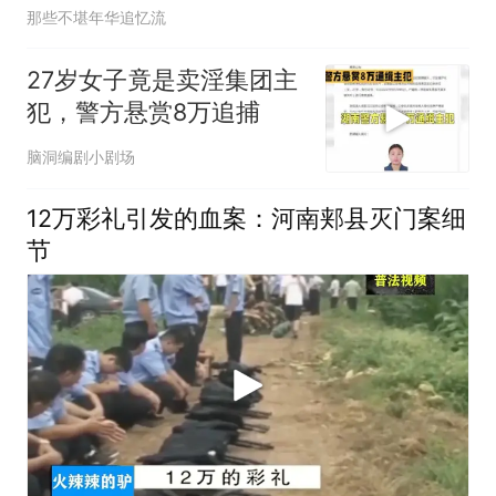
那些不堪年华追忆流
27岁女子竟是卖淫集团主
犯，警方悬赏8万追捕
脑洞编剧小剧场
12万彩礼引发的血案：河南郏县灭门案细
节