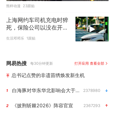
熊样动漫
23跟贴
上海网约车司机充电时猝
死，保险公司以没在开车
拒赔，法院判了
生活邓邓乐
1跟贴
网易热搜
每30分钟更新
打开应用 查看全部
总书记点赞的非遗苗绣焕发新生机
白海豚对华东华北影响会大于巴威
2378980
1
《披荆斩棘2026》阵容官宣
2367293
2