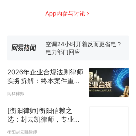
线一圈，还曾两次到中国寻根
5060元才肯搬上楼！女子傻眼
了……
视频丨只要一枚命中就能让航
App内参与讨论
母瘫痪 轰-6J实力有多强？
5万的小车卖不动，40万以上
的抢着买
空调24小时开着反而更省电？
电力部门回应
十多万人报名的考试，成绩
热
全部作废，公平么？
2026年企业合规法则律师
实务拆解：终本案件重启
与股东出资追
闫猛律师
[衡阳律师]衡阳信赖之
选：封云凯律师，专业铸
就卓越法律服务
衡阳封云凯律师