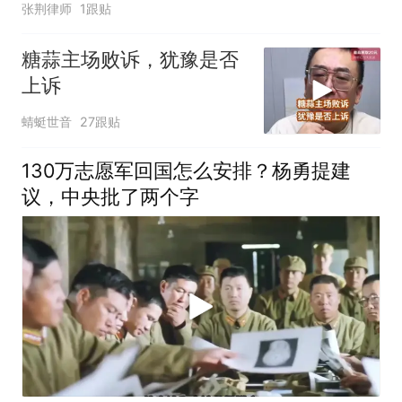
张荆律师
1跟贴
糖蒜主场败诉，犹豫是否
上诉
蜻蜓世音
27跟贴
130万志愿军回国怎么安排？杨勇提建
议，中央批了两个字