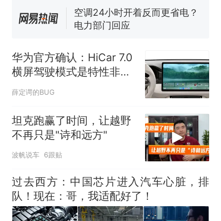
佛山一中学招聘物理教师，笔
试前13名均遭淘汰？教育局：
已叫停招聘，成立调查组全面
“不建议大家买深色蛋糕”上热
核查
搜，网友：天塌了！
华为官方确认：HiCar 7.0
那个在床头放菜刀的女孩，
热
横屏驾驶模式是特性非
因老师一句“跟我回家”改写了
BUG，支持微信通话
人生
薛定谔的BUG
坦克跑赢了时间，让越野
不再只是"诗和远方"
波帆说车
6跟贴
过去西方：中国芯片进入汽车心脏，排
队！现在：哥，我适配好了！