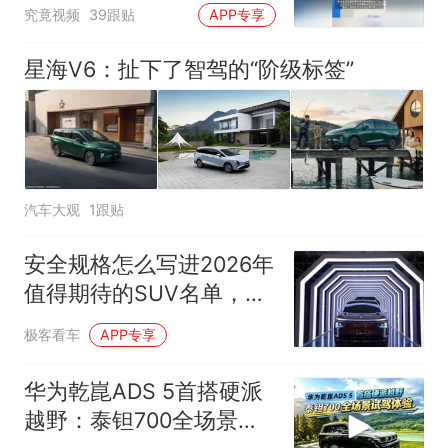
士，华为、小米等长单锁
究竟视频
39跟贴
APP专享
定产能
星海V6：扯下了智驾的“阶级标签”
汽车大观
1跟贴
安全规格怎么写进2026年
值得期待的SUV名单，奕
境X9可读哪些
极客看车
APP专享
华为乾崑ADS 5首搭硬派
越野：泰钽700全场景试