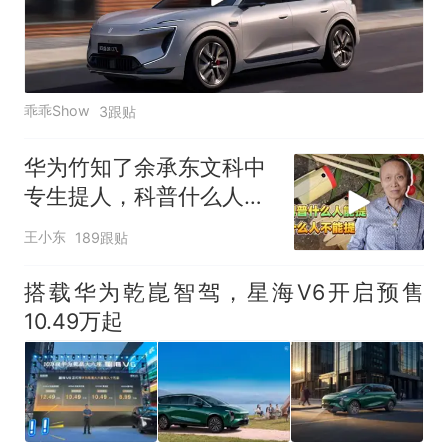
乖乖Show
3跟贴
华为竹知了余承东文科中
专生提人，科普什么人能
提什么人不能提
王小东
189跟贴
搭载华为乾崑智驾，星海V6开启预售
10.49万起