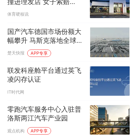
撞进理发店 女子索赔
1035万美元
体育硬核说
国产汽车德国市场份额大
幅攀升 马斯克落地全球最
大芯片厂Terafab 李斌官
楚天快报
APP专享
宣蔚来全新120度三元电
池
联发科座舱平台通过英飞
凌闪存认证
IT时代网
零跑汽车服务中心入驻普
洛斯两江汽车产业园
观点机构
APP专享