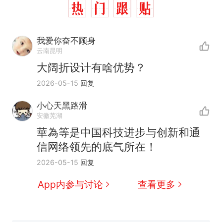
我爱你奋不顾身
云南昆明
大阔折设计有啥优势？
2026-05-15
回复
小心天黑路滑
安徽芜湖
那个在床头放菜刀的女孩，
热
華為等是中国科技进步与创新和通
因老师一句“跟我回家”改写了
信网络领先的底气所在！
人生
搬家报价570元，搬到楼下
新
2026-05-15
回复
交5060元才肯搬上楼！女子傻
眼了……
十多万人报名的考试，成绩全
App内参与讨论
查看更多
部作废，公平么？
空调24小时开着反而更省电？
电力部门回应