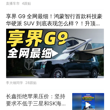
直播车市
4跟贴
享界 G9 全网最细！鸿蒙智行首款科技豪
华硬派 SUV 到底表现怎么样？！升顶帐
篷体验如何？！
李大锤同学
28跟贴
长鑫拒绝苹果压价：坚持
要求不低于三星和SK海力