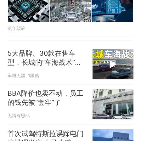
流年顛簸
5大品牌、30款在售车
型，长城的“车海战术”，
是内耗还是布局？
车域无疆
1跟贴
BBA降价也卖不动，员工
的钱先被“套牢”了
无情有思ss
首次试驾特斯拉误踩电门