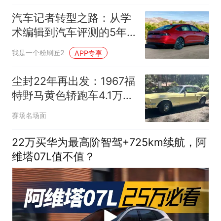
汽车记者转型之路：从学
术编辑到汽车评测的5年
蜕变
我是一个粉刷匠2
APP专享
尘封22年再出发：1967福
特野马黄色轿跑车4.1万英
里待售
赛场名场面
22万买华为最高阶智驾+725km续航，阿
维塔07L值不值？