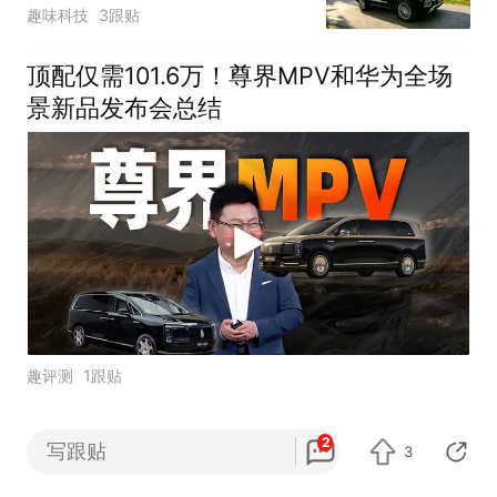
驾体验
趣味科技
3跟贴
顶配仅需101.6万！尊界MPV和华为全场
景新品发布会总结
趣评测
1跟贴
2
写跟贴
3
网易热搜
每30分钟更新
打开应用 查看全部