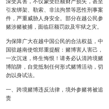
深受其害，不仅蒙受巨额财产损失，甚至
引发绑架、勒索、非法拘禁等恶性刑事案
件，严重威胁人身安全。部分在越公民参
赌涉赌被捕，面临巨额罚款及牢狱之灾。
为保障广大在越中国公民的合法权益，中
国驻越南使馆郑重提醒：赌博害人害己，
一次沉迷，终生悔恨！请务必认清跨境赌
博陷阱，自觉抵制任何形式赌博活动，切
勿以身试法。
一、跨境赌博违反法律，境外参赌将被追
责