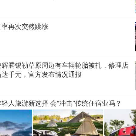
架飞机都会发放西梅汁
汇率再次突然跳涨
映辉腾锡勒草原周边有车辆轮胎被扎，修理店
高达千元，官方发布情况通报
轻人旅游新选择 会“冲击”传统住宿业吗？