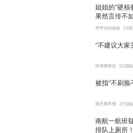
姐姐的“硬核
果然言传不
学申论的谈妹
23
“不建议大家
环球网资讯
121跟
被指“不刷脸
南方都市报
271跟
南航一航班
排队上厕所！