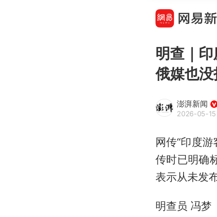
明查｜印
俄媒也没
澎湃新闻
2026-05-15
网传“印度游
传时已明确标
表示从未发
明查员 冯梦