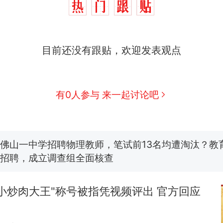
目前还没有跟贴，欢迎发表观点
那个在床头放菜刀的女孩，因老师一句“跟我回家”
热
搬家报价570元，搬到楼下交5060元才肯搬上楼
新
有0人参与 来一起讨论吧
了……
费大厨“全国小炒肉大王”称号，仅凭视频评出？中国
佛山一中学招聘物理教师，笔试前13名均遭淘汰？教
招聘，成立调查组全面核查
笔试第一被第二名传话劝弃考 官方通报
小炒肉大王"称号被指凭视频评出 官方回应
空调24小时开着反而更省电？电力部门回应