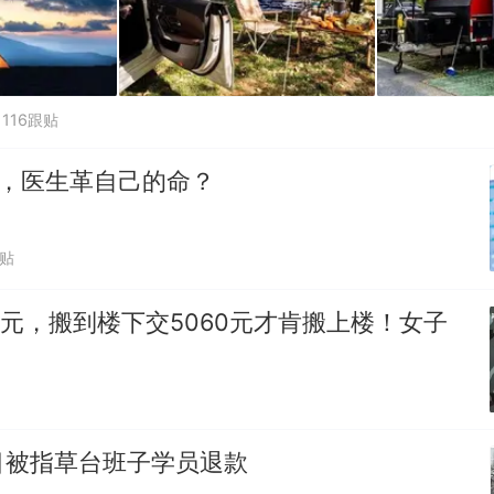
116跟贴
0%，医生革自己的命？
跟贴
0元，搬到楼下交5060元才肯搬上楼！女子
目被指草台班子学员退款