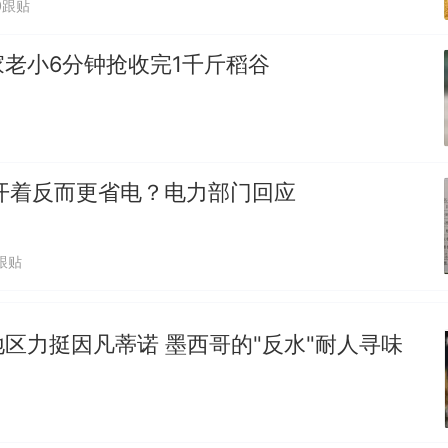
那个在床头放菜刀的女孩，因老师一句“跟我回家”
热
0跟贴
老小6分钟抢收完1千斤稻谷
开着反而更省电？电力部门回应
跟贴
区力挺因凡蒂诺 墨西哥的"反水"耐人寻味