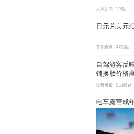
应：并非每
大风新闻
1跟贴
日元兑美元
齐鲁壹点
47跟贴
自驾游客反
铺换胎价格
江西晨报
561跟贴
电车露营成年