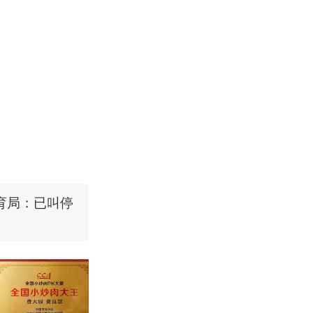
改写了人生
！女子傻眼
烹饪协会回应
育局：已叫停