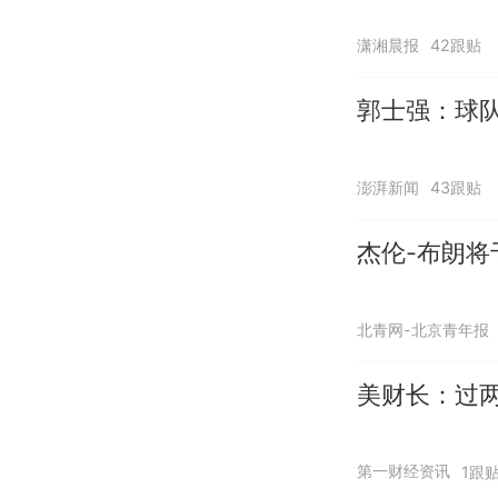
潇湘晨报
42跟贴
郭士强：球队
澎湃新闻
43跟贴
杰伦-布朗将
北青网-北京青年报
美财长：过两
第一财经资讯
1跟