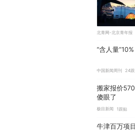
北青网-北京青年报
“含人量”1
中国新闻周刊
24
搬家报价57
傻眼了
极目新闻
1跟贴
牛津百万项