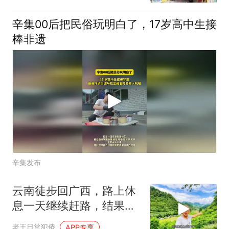
辛集00后把民俗玩明白了，17岁高中生接
棒非遗
辛集发布
云南徒步回广西，路上休
息一天继续赶路，结果又
遇到连续下雨
老王日常犯傻
APP专享