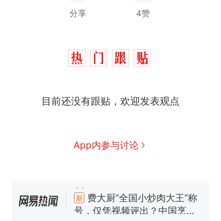
分享
4赞
目前还没有跟贴，欢迎发表观点
App内参与讨论
制裁瓜子饺子，美国怕什
热
么？
费大厨“全国小炒肉大王”称
新
号，仅凭视频评出？中国烹饪
协会回应