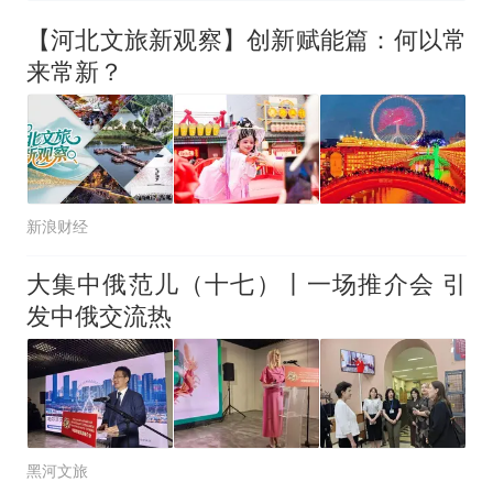
男子上山采菌偶然发现鸡枞菌
窝，原地守1天等它长大：挖了
【河北文旅新观察】创新赋能篇：何以常
140多朵
那个在床头放菜刀的女孩，因
来常新？
老师一句“跟我回家”改写了人
生
美国渔民钓获鲨鱼徒手将其拽
回大海 目击者直呼震惊 （视频
来源：参考消息）
笔试第一被第二名传话劝弃考
官方通报
新浪财经
制裁瓜子饺子，美国怕什
热
么？
大集中俄范儿（十七）丨一场推介会 引
发中俄交流热
黑河文旅