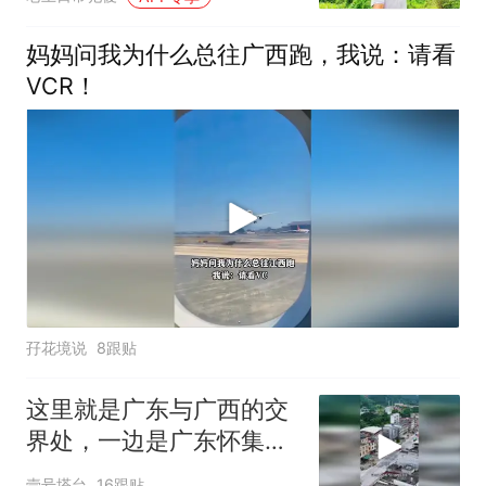
妈妈问我为什么总往广西跑，我说：请看
VCR！
孖花境说
8跟贴
这里就是广东与广西的交
界处，一边是广东怀集的
岗坪镇
壹号塔台
16跟贴