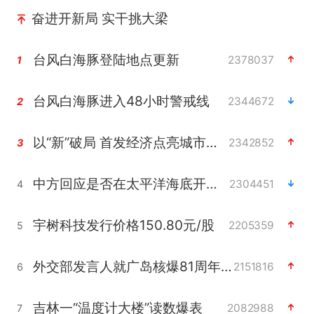
奋进开新局 实干挑大梁
台风白海豚登陆地点更新
2378037
1
台风白海豚进入48小时警戒线
2344672
2
以“新”破局 首发经济点亮城市消费活力
2342852
3
中方回应是否在太平洋海底开采稀土
2304451
4
宇树科技发行价格150.80元/股
2205359
5
外交部发言人就广岛核爆81周年等答记者问
2151816
6
吉林一“温度计大楼”读数爆表
2082988
7