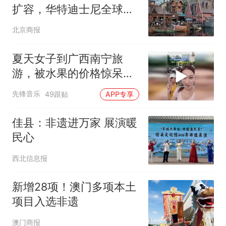
扩容，华特迪士尼全球加
速扩版图
北京商报
夏天女子到广西南宁旅
游，被水果的价格惊呆
了，网友：真的实现水果
先锋音乐
49跟贴
APP专享
自由了
佳县：非遗进万家 展演暖
民心
西北信息报
新增28项！澳门多项本土
项目入选非遗
澳门商报