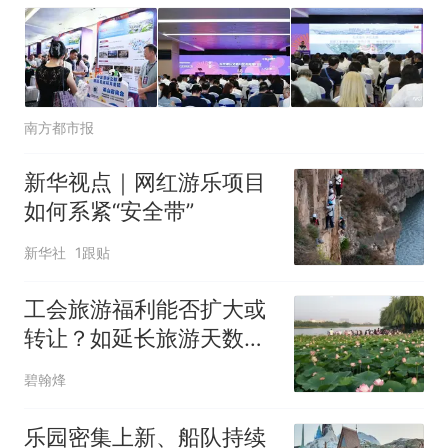
南方都市报
新华视点｜网红游乐项目
如何系紧“安全带”
新华社
1跟贴
工会旅游福利能否扩大或
转让？如延长旅游天数和
扩至国内景点，可转让或
碧翰烽
邀请家属参与！
乐园密集上新、船队持续