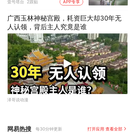
壹号塔台
2跟贴
APP专享
广西玉林神秘宫殿，耗资巨大却30年无
人认领，背后主人究竟是谁
泽哥说动漫
网易热搜
每30分钟更新
打开应用 查看全部