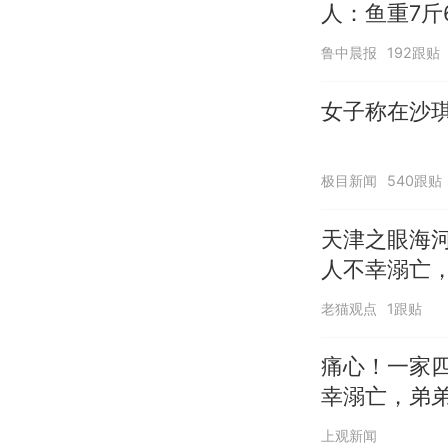
人：鱼重7斤
鲁中晨报
192跟贴
女子称在沙琪
极目新闻
540跟贴
天津之眼海
人不幸溺亡
老猫观点
1跟贴
痛心！一家
幸溺亡，弟
上观新闻