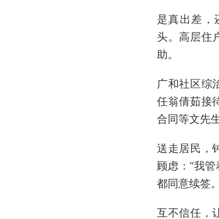
是真出差，
头。高层住
助。
广和社区综
任翁倩茹接
合同等文先
送走居民，
顾虑：“我
都同意续签。
互不信任，