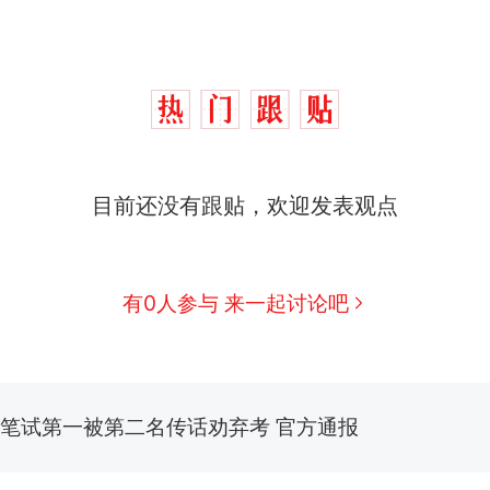
那个在床头放菜刀的女孩，因老师一句“跟我回家”
热
制裁瓜子饺子，美国怕什么？
新
目前还没有跟贴，欢迎发表观点
费大厨“全国小炒肉大王”称号，仅凭视频评出？中国
男子上山采菌偶然发现鸡枞菌窝，原地守1天等它长大：
有0人参与 来一起讨论吧
朵
美国渔民钓获鲨鱼徒手将其拽回大海 目击者直呼震惊
参考消息）
笔试第一被第二名传话劝弃考 官方通报
那个在床头放菜刀的女孩，因老师一句“跟我回家”
热