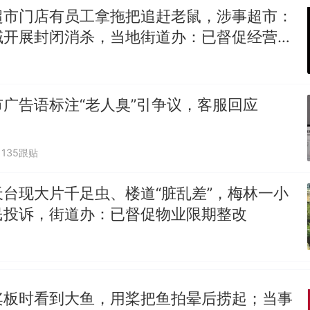
超市门店有员工拿拖把追赶老鼠，涉事超市：
域开展封闭消杀，当地街道办：已督促经营主
害”消杀工作
广告语标注“老人臭”引争议，客服回应
135跟贴
台现大片千足虫、楼道“脏乱差”，梅林一小
民投诉，街道办：已督促物业限期整改
桨板时看到大鱼，用桨把鱼拍晕后捞起；当事