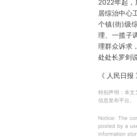
2022年
居综治中心工
个镇(街)
理、一揽子
理群众诉求
处处长罗剑
《 人民日报 》
特别声明：本文
信息发布平台。
Notice: The con
posted by a use
information sto