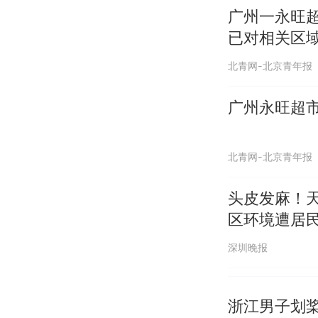
广州一永旺
已对相关区
体做好灭“四
北青网-北京青年报
广州永旺超市
北青网-北京青年报
头皮发麻！天
区环境遭居
深圳晚报
浙江男子划