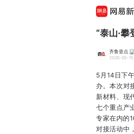
“泰山·
齐鲁壹点
2026-05-15
5月14日下
办。本次对
新材料、现
七个重点产
专家在内的
对接活动中，