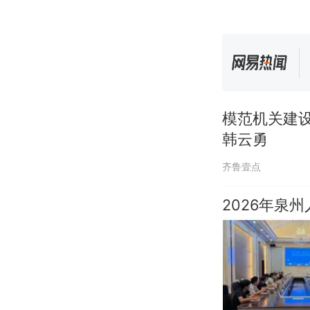
模范机关建
韩云勇
齐鲁壹点
2026年泉