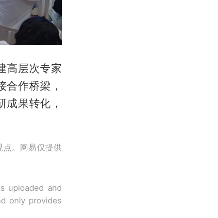
建高层次专家
接合作桥梁，
研成果转化，
观点。网易仅提供
 is uploaded and
nd only provides