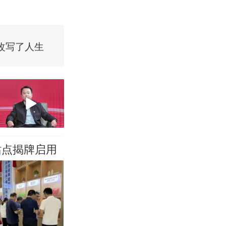
改写了人生
国烹饪协会回
 （视频来源：
育局：已叫停
站点揭牌启用
改写了人生