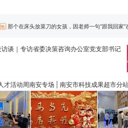
那个在床头放菜刀的女孩，因老师一句“跟我回家”
热
费大厨“全国小炒肉大王”称号，仅凭视频评出？中
新
应
设访谈｜专访省委决策咨询办公室党支部书记
美国渔民钓获鲨鱼徒手将其拽回大海 目击者直呼震惊
参考消息）
笔试第一被第二名传话劝弃考 官方通报
佛山一中学招聘物理教师，笔试前13名均遭淘汰？教
州人才活动周南安专场 | 南安市科技成果超市分
招聘，成立调查组全面核查
台风"白海豚"中心附近最大风力已达15级 最新研判
那个在床头放菜刀的女孩，因老师一句“跟我回家”
热