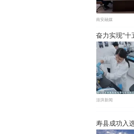
南安融媒
奋力实现“十
澎湃新闻
寿县成功入