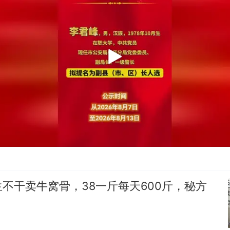
不干卖牛窝骨，38一斤每天600斤，秘方