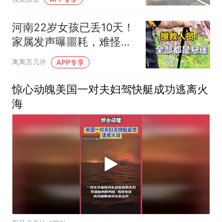
河南22岁女孩已丢10天！
家属发声曝噩耗，难怪搜
救犬也闻不到气味
离离言几许
APP专享
惊心动魄美国一对夫妇驾快艇成功逃离火
海