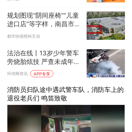
规划图现“阴间座椅”“儿童
进口店”等字样，南昌市规
划展示中心：学生比赛作
都市快报橙柿互动
品，可能AI做的，已撤换
法治在线丨13岁少年警车
旁烧胎炫技 严查未成年人
飙车炸街乱象
环球网资讯
APP专享
消防员归队途中遇武警车队，消防车上的
退役老兵们 鸣笛致敬