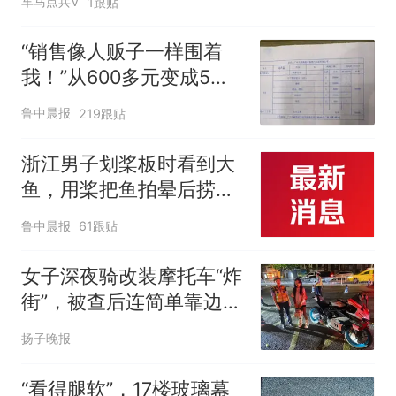
车马点兵V
1跟贴
“销售像人贩子一样围着
我！”从600多元变成5万
元，57岁保洁阿姨做医美
鲁中晨报
219跟贴
后眼睛肿到流泪、视物模
糊
浙江男子划桨板时看到大
鱼，用桨把鱼拍晕后捞
起；当事人：鱼重7斤6
鲁中晨报
61跟贴
两，做成红烧辣子鱼块，
味道很好
女子深夜骑改装摩托车“炸
街”，被查后连简单靠边动
作都迟迟无法完成，交警
扬子晚报
一查竟是“无证+无牌”，车
还是别人的
“看得腿软”，17楼玻璃幕