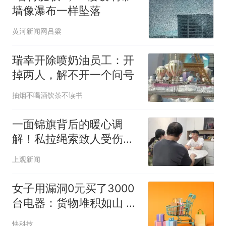
墙像瀑布一样坠落
黄河新闻网吕梁
瑞幸开除喷奶油员工：开
掉两人，解不开一个问号
抽烟不喝酒饮茶不读书
一面锦旗背后的暖心调
解！私拉绳索致人受伤，
警邻和事屋巧解困境
上观新闻
女子用漏洞0元买了3000
台电器：货物堆积如山 8
小时才清点完
快科技