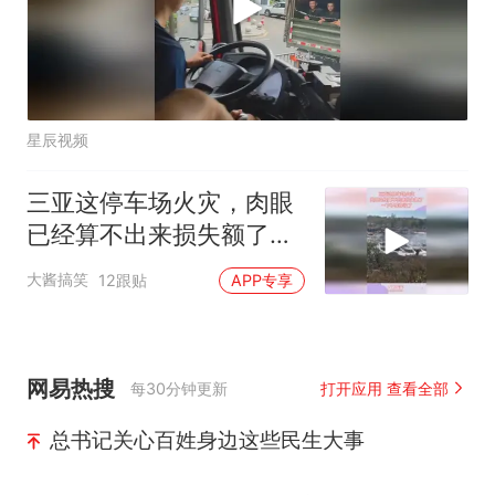
星辰视频
三亚这停车场火灾，肉眼
已经算不出来损失额了，
一下子库存没了
大酱搞笑
12跟贴
APP专享
网易热搜
每30分钟更新
打开应用 查看全部
总书记关心百姓身边这些民生大事