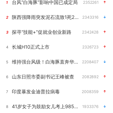
台风“白海豚”影响中国已成定局
2352261
1
陕西强降雨突发泥石流致1死2失联
2343316
2
探寻“技能+”促就业创业新路
2342428
3
长城H10正式上市
2326723
4
维持强台风级！白海豚直奔华东沿海
2208407
5
山东日照市委副书记王峰被查
2082892
6
印度暴发金迪普拉病毒
2008359
7
41岁女子为鼓励女儿考上985研究生
1933376
8