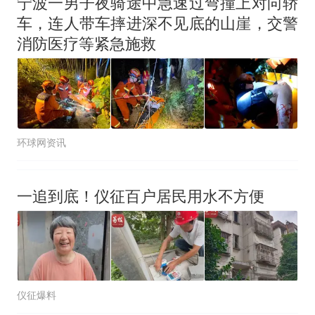
宁波一男子夜骑途中急速过弯撞上对向轿
源；曾用手绘图做头像
车，连人带车摔进深不见底的山崖，交警
消防医疗等紧急施救
环球网资讯
一追到底！仪征百户居民用水不方便
仪征爆料