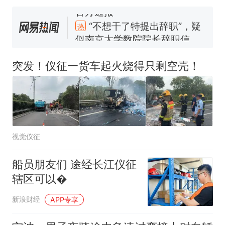
“不想干了特提出辞职”，疑
热
似南京大学数院院长辞职信流
传，院方回应：喻良教授已卸
费大厨“全国小炒肉大王”称
新
任院长一职，不清楚辞职信来
号，仅凭视频评出？中国烹饪
突发！仪征一货车起火烧得只剩空壳！
源；曾用手绘图做头像
协会回应
男子上山采菌偶然发现鸡枞菌
窝，原地守1天等它长大：挖了
140多朵
美国一场追捕行动中，一男子
在车辆行驶中爬上车顶跳舞。
（新京报）
美国渔民钓获鲨鱼徒手将其拽
视觉仪征
回大海 目击者直呼震惊 （视频
来源：参考消息）
笔试第一被第二名传话劝弃考
船员朋友们 途经长江仪征
官方通报
辖区可以�
“不想干了特提出辞职”，疑
热
似南京大学数院院长辞职信流
新浪财经
APP专享
传，院方回应：喻良教授已卸
任院长一职，不清楚辞职信来