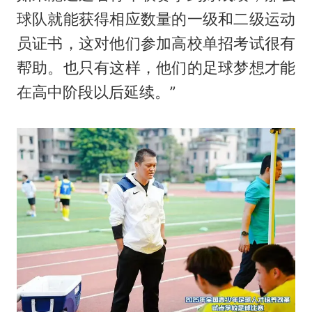
球队就能获得相应数量的一级和二级运动
员证书，这对他们参加高校单招考试很有
帮助。也只有这样，他们的足球梦想才能
在高中阶段以后延续。”