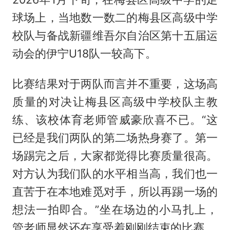
球场上，当地数一数二的梅县区高级中学
校队与备战新疆维吾尔自治区第十五届运
动会的伊宁U18队一较高下。
比赛结果对于两队而言并不重要，这场高
质量的对决让梅县区高级中学校队主教
练、该校体育老师管威豪欣喜不已。“这
已经是我们两队的第二场热身赛了。第一
场踢完之后，大家都觉得比赛质量很高。
对方认为我们队的水平相当高，我们也一
直苦于在本地难觅对手，所以再踢一场的
想法一拍即合。”坐在场边的小马扎上，
管老师显然还在享受着刚刚结束的比赛。