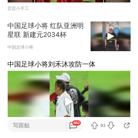
芸芸小手工
中国足球小将 红队亚洲明
星联 新建元2034杯
中国足球小将
中国足球小将刘禾沐攻防一体
862
写跟贴
93