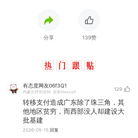
分享
139赞
有态度网友06f3Q1
129
内蒙古呼和浩特
谷歌Nexus6
转移支付造成广东除了珠三角，其
他地区贫穷，而西部没人却建设大
批基建
2026-05-15
回复