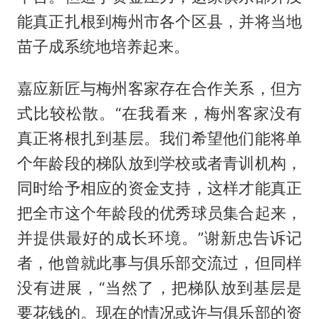
能真正扎根到梅州市各个区县，并将当地
苗子成系统地培养起来。
嘉应新匠与梅州客家存在合作关系，但方
式比较松散。“在我看来，梅州客家没有
真正将根扎到基层。我们希望他们能将单
个年龄段的梯队放到学校或者青训机构，
同时给予相应的资金支持，这样才能真正
把全市这个年龄段的优秀球员集合起来，
并提供最好的成长环境。”谢新忠告诉记
者，他曾就此事与俱乐部交流过，但同样
没有进展，“当然了，把梯队放到基层是
要花钱的。现在的情况或许与俱乐部的资