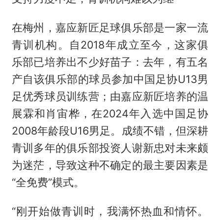
在梅州，嘉应新匠足球俱乐部是一家一流
青训机构。自2018年成立至今，这家俱
乐部已培养出不少好苗子：去年，有五名
产自该俱乐部的球员参加中国足协U13男
足优秀球员训练营；由嘉应新匠培养的温
展霖和肖宙桦，在2024年入选中国足协
2008年龄段U16男足。成绩不错，但深耕
青训多年的俱乐部投资人谢新忠对未来颇
为迷茫，导致这种不确定的最主要因素是
“全免费”模式。
“刚开始做青训时，我满怀热血和情怀。