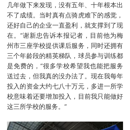
几年做下来发现，没有五年、十年根本出
不了成绩。当时真有点骑虎难下的感觉，
还好自己的企业一直盈利，就支撑到了现
在。”谢新忠告诉本报记者，目前他为梅
州市三座学校提供课后服务，同时还拥有
三个年龄段的精英梯队，球员参与训练都
是免费的，“很多学校希望我也能把服务
送过去，但我真的没办法了。现在我每年
投入的资金大约七八十万元，多进一所学
校意味着还要增加投入，目前我只能做好
这三所学校的服务。”