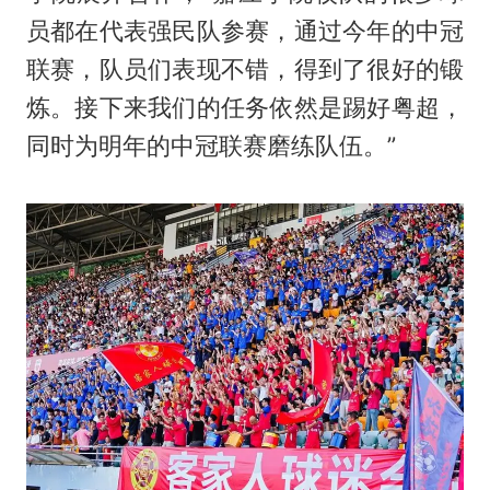
员都在代表强民队参赛，通过今年的中冠
联赛，队员们表现不错，得到了很好的锻
炼。接下来我们的任务依然是踢好粤超，
同时为明年的中冠联赛磨练队伍。”