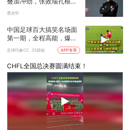
叠加冲劲，张效瑞扎根兰
州稳步谋升级
墨史轩
中国足球百大搞笑名场面
第一期，全程高能，爆笑
如雷！
足球印象CC
25跟贴
APP专享
CHFL全国总决赛圆满结束！