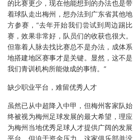
的比赛更少，现在他能想到的办法也是带
着球队走出梅州，想办法到广东省其他地
方参赛，“去年开始我们尝试到周边踢比
赛，效果非常好，队员们的收获也很大。
但靠着人脉去找比赛总不是办法，成体系
地搭建地区赛事才是关键。显然，这不是
我们青训机构所能做成的事情。”
缺少职业平台，难留优秀人才
虽然已从中超降入中甲，但梅州客家队始
终被视为梅州足球发展的最大希望，理应
为梅州当地优秀足球人才提供广阔的发展
平台。但迫于资金压力，这家俱乐部并没