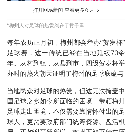
打开网易新闻 查看更多图片
梅州人对足球的热爱刻在了骨子里
每年农历正月初，梅州都会举办“贺岁杯”
足球赛，这一传统已经在当地延续70余
年。从村到镇，从县到市，四级贺岁杯举
办时的热火朝天证明了梅州的足球底蕴与
当地民众对足球的热爱，但这无法掩盖中
国足球之乡如今所面临的困境。带领梅州
足球走出困境，不仅需要靠情怀付出的足
球人，更需要政府部门统筹资源、盘活棋