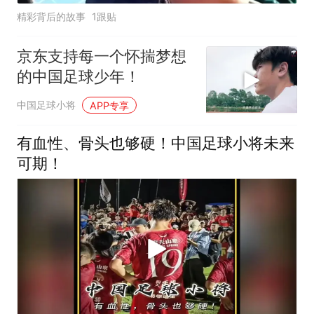
精彩背后的故事
1跟贴
京东支持每一个怀揣梦想
的中国足球少年！
中国足球小将
APP专享
有血性、骨头也够硬！中国足球小将未来
可期！