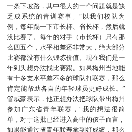
一条下坡路，其中很大的一个问题就是缺
乏成系统的青训赛事。“以我们校队为
例，每年踢一下市长杯、省长杯，然后就
没比赛了。每年的对手（市长杯）只有那
么四五个，水平相差还非常大，绝大部分
比赛都没有什么锻炼价值。现在我们是一
年到头想办法找比赛踢。如果梅州当地能
有十多支水平差不多的球队打联赛，那么
肯定能帮助各自的年轻球员更好成长。”
管威豪表示，他正想办法把球队带出梅州
参加广东省青年联赛，“我的想法很简
单，对于这批已经进入高中的孩子而言，
如果能通过省青年联赛拿到好成绩，那么