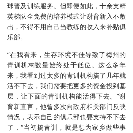
球普及训练服务。但即便如此，十余支精
英梯队全免费的培养模式让谢育新入不敷
出，不得不用自己当教练的收入来补贴俱
乐部。
“在我看来，生存环境不佳导致了梅州的
青训机构数量始终处于低位。这么多年
来，我看到过太多的青训机构搞了几年就
活不下去，我们需要把更多的资金投到基
层，让下面的青训机构能活得下去。”谢
育新直言，他曾多次向政府相关部门反映
情况，表示自己的俱乐部也要支持不下去
了，“当初搞青训，就是想为家乡做些事