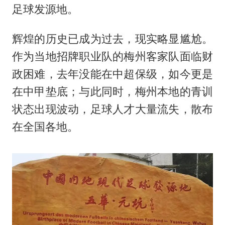
足球发源地。
辉煌的历史已成为过去，现实略显尴尬。
作为当地招牌职业队的梅州客家队面临财
政困难，去年没能在中超保级，如今更是
在中甲垫底；与此同时，梅州本地的青训
状态出现波动，足球人才大量流失，散布
在全国各地。