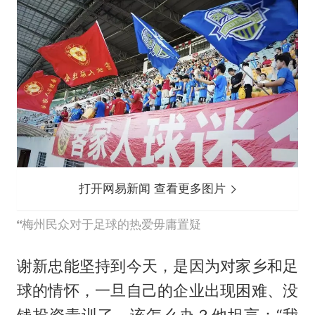
打开网易新闻 查看更多图片
梅州民众对于足球的热爱毋庸置疑
谢新忠能坚持到今天，是因为对家乡和足
球的情怀，一旦自己的企业出现困难、没