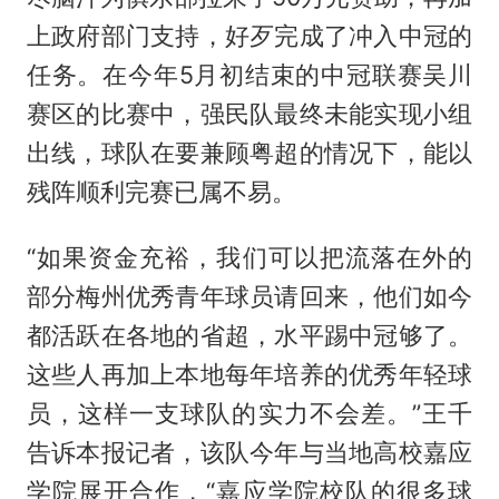
上政府部门支持，好歹完成了冲入中冠的
任务。在今年5月初结束的中冠联赛吴川
赛区的比赛中，强民队最终未能实现小组
出线，球队在要兼顾粤超的情况下，能以
残阵顺利完赛已属不易。
“如果资金充裕，我们可以把流落在外的
部分梅州优秀青年球员请回来，他们如今
都活跃在各地的省超，水平踢中冠够了。
这些人再加上本地每年培养的优秀年轻球
员，这样一支球队的实力不会差。”王千
告诉本报记者，该队今年与当地高校嘉应
学院展开合作，“嘉应学院校队的很多球