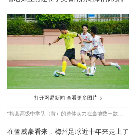
打开网易新闻 查看更多图片
梅县高级中学队（黄）的整体实力在当地数一数二
在管威豪看来，梅州足球近十年来走上了