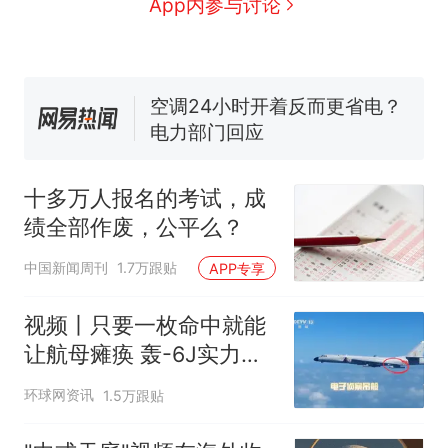
App内参与讨论
母瘫痪 轰-6J实力有多强？
空调24小时开着反而更省电？
电力部门回应
佛山一中学招聘物理教师，笔
试前13名均遭淘汰？教育局：
已叫停招聘，成立调查组全面
十多万人报名的考试，成绩
热
核查
全部作废，公平么？
十多万人报名的考试，成
绩全部作废，公平么？
中国新闻周刊
1.7万跟贴
APP专享
视频丨只要一枚命中就能
让航母瘫痪 轰-6J实力有
多强？
环球网资讯
1.5万跟贴