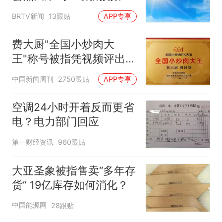
——
BRTV新闻
13跟贴
APP专享
费大厨"全国小炒肉大
王"称号被指凭视频评出
官方回应
中国新闻周刊
2750跟贴
APP专享
空调24小时开着反而更省
电？电力部门回应
第一财经资讯
960跟贴
大亚圣象被指售卖“多年存
货” 19亿库存如何消化？
中国能源网
28跟贴