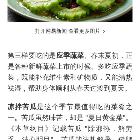
打开网易新闻 查看更多图片
第三样要吃的是
应季蔬菜
。春末夏初，正
是各种新鲜蔬菜上市的时候。多吃应季蔬
菜，既能补充维生素和矿物质，又能清热
祛湿，帮助身体顺利从春天过渡到夏天。
凉拌苦瓜
是这个季节最值得吃的菜肴之
一。苦瓜虽然味苦，却是 "夏日黄金菜"。
《本草纲目》记载苦瓜 "除邪热，解劳
乏，清心明目"。苦瓜能清热解暑、健脾