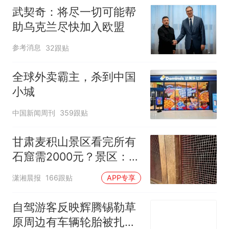
武契奇：将尽一切可能帮
助乌克兰尽快加入欧盟
参考消息
32跟贴
全球外卖霸主，杀到中国
小城
中国新闻周刊
359跟贴
甘肃麦积山景区看完所有
石窟需2000元？景区：部
分石窟受特别保护，游客
潇湘晨报
166跟贴
APP专享
可按需买
自驾游客反映辉腾锡勒草
原周边有车辆轮胎被扎，