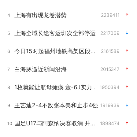
上海有出现龙卷潜势
2289411
4
上海全域长途客运班次全部停运
2217069
5
今日15时起福州地铁高架区段停运
2161589
6
白海豚逼近浙闽沿海
2015347
7
1枚就能让航母瘫痪 轰-6J实力有多强
1950394
8
王艺迪2-4不敌张本美和止步4强
1919939
9
国足U17与阿森纳决赛取消 并列冠军
1898474
10