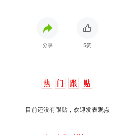
分享
5赞
十多万人报名的考试，成绩
热
全部作废，公平么？
全球唯一没有法定首都的国
新
目前还没有跟贴，欢迎发表观点
家，刚改国名，总统就邀请中
国大使骑行绕了几乎整个国境
搬家报价570元，搬到楼下交
线一圈，还曾两次到中国寻根
5060元才肯搬上楼！女子傻眼
了……
视频丨只要一枚命中就能让航