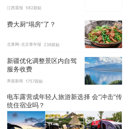
修理店铺换胎价格高达千
江西晨报
582跟贴
元，官方发布情况通报
费大厨“塌房”了？
北青网-北京青年报
238跟贴
新疆优化调整景区内自驾
服务收费
界面新闻
1757跟贴
电车露营成年轻人旅游新选择 会“冲击”传
统住宿业吗？