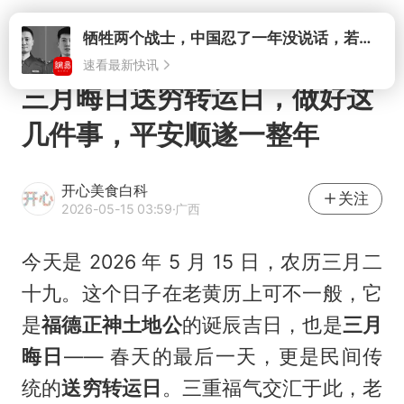
牺牲两个战士，中国忍了一年没说话，若菲律宾死了人，他会开战吗
打开
速看最新快讯
三月晦日送穷转运日，做好这
几件事，平安顺遂一整年
开心美食白科
关注
2026-05-15 03:59
·广西
今天是 2026 年 5 月 15 日，农历三月二
十九。这个日子在老黄历上可不一般，它
是
福德正神土地公
的诞辰吉日，也是
三月
晦日
—— 春天的最后一天，更是民间传
统的
送穷转运日
。三重福气交汇于此，老