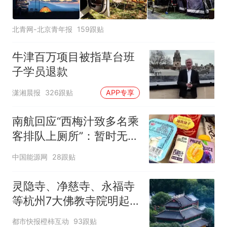
北青网-北京青年报
159跟贴
牛津百万项目被指草台班
子学员退款
潇湘晨报
326跟贴
APP专享
南航回应“西梅汁致多名乘
客排队上厕所”：暂时无法
核查是否发放西梅汁
中国能源网
28跟贴
灵隐寺、净慈寺、永福寺
等杭州7大佛教寺院明起
临时关闭，别跑空了
都市快报橙柿互动
93跟贴