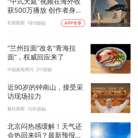
"中式天庭"视频在海外收
获500万播放 创作者身份
披露
封面新闻
1619跟贴
APP专享
“兰州拉面”改名“青海拉
面”，权威回应来了
中国新闻周刊
217跟贴
近90岁的钟南山，接受采
访现场拉力
极目新闻
1591跟贴
北京闷热感缓解！天气还
会热回来吗？最新预报