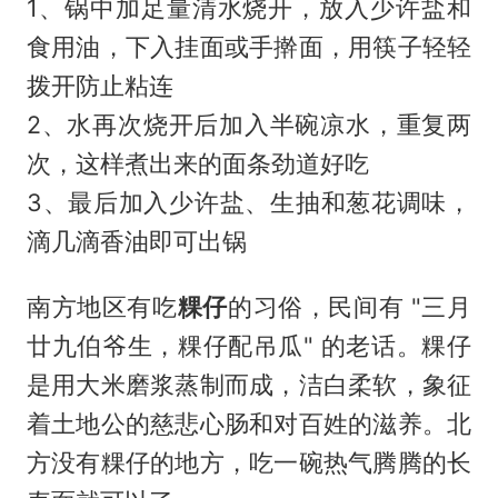
1、锅中加足量清水烧开，放入少许盐和
食用油，下入挂面或手擀面，用筷子轻轻
拨开防止粘连
2、水再次烧开后加入半碗凉水，重复两
次，这样煮出来的面条劲道好吃
3、最后加入少许盐、生抽和葱花调味，
滴几滴香油即可出锅
南方地区有吃
粿仔
的习俗，民间有 "三月
廿九伯爷生，粿仔配吊瓜" 的老话。粿仔
是用大米磨浆蒸制而成，洁白柔软，象征
着土地公的慈悲心肠和对百姓的滋养。北
方没有粿仔的地方，吃一碗热气腾腾的长