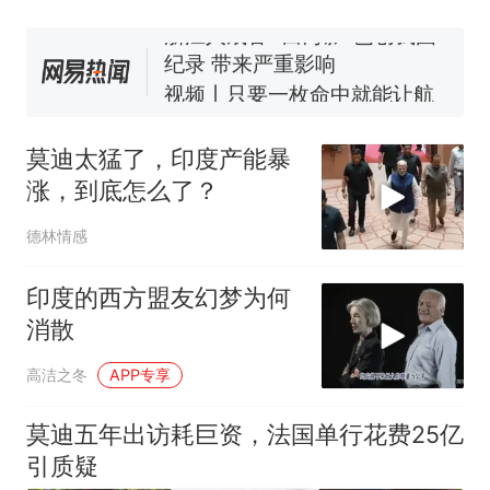
纪录 带来严重影响
视频丨只要一枚命中就能让航
母瘫痪 轰-6J实力有多强？
大雨将至一家老小6分钟抢收完
1千斤稻谷
莫迪太猛了，印度产能暴
十多万人报名的考试，成绩
热
涨，到底怎么了？
全部作废，公平么？
德林情感
印度的西方盟友幻梦为何
消散
高洁之冬
APP专享
莫迪五年出访耗巨资，法国单行花费25亿
引质疑