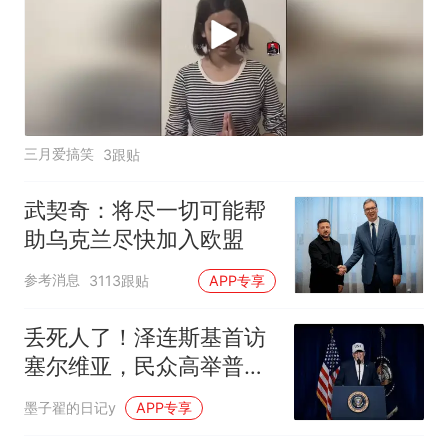
三月爱搞笑
3跟贴
武契奇：将尽一切可能帮
助乌克兰尽快加入欧盟
参考消息
3113跟贴
APP专享
丢死人了！泽连斯基首访
塞尔维亚，民众高举普京
画像，愤怒抗议
墨子翟的日记y
APP专享