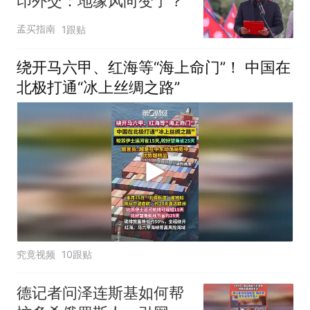
印外交：地缘风向变了？
孟买指南
1跟贴
绕开马六甲、红海等“海上命门”！ 中国在
北极打通“冰上丝绸之路”
究竟视频
10跟贴
德记者问泽连斯基如何帮