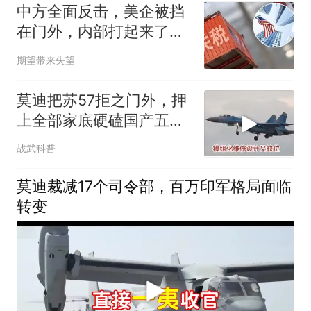
中方全面反击，美企被挡
在门外，内部打起来了，
民主党却急着追责
期望带来失望
莫迪把苏57拒之门外，押
上全部家底硬磕国产五代
机，赢了上桌输了裸奔
战武科普
莫迪裁减17个司令部，百万印军格局面临
转变