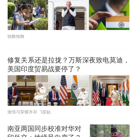
独舞独舞
修复关系还是拉拢？万斯深夜致电莫迪，
美国印度贸易战要停了？
激情与荣耀并存
1跟贴
南亚两国同步校准对华对