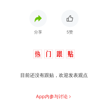
分享
5赞
十多万人报名的考试，成绩
热
目前还没有跟贴，欢迎发表观点
全部作废，公平么？
全球唯一没有法定首都的国
新
家，刚改国名，总统就邀请中
国大使骑行绕了几乎整个国境
5万的小车卖不动，40万以上
App内参与讨论
线一圈，还曾两次到中国寻根
的抢着买
浙江人戒备 "白海豚"已创我国