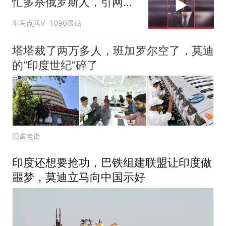
忙多杀俄罗斯人，引网友
热议
车马点兵V
1090跟贴
塔塔裁了两万多人，班加罗尔空了，莫迪
的“印度世纪”碎了
旧窗老街
印度还想要抢功，巴铁组建联盟让印度做
噩梦，莫迪立马向中国示好