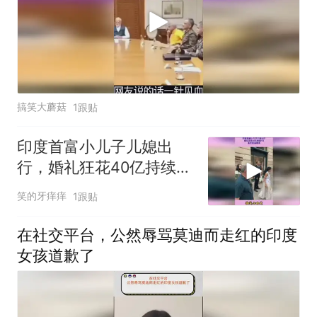
搞笑大蘑菇
1跟贴
印度首富小儿子儿媳出
行，婚礼狂花40亿持续7
月，盖茨莫迪都来
笑的牙痒痒
1跟贴
在社交平台，公然辱骂莫迪而走红的印度
女孩道歉了