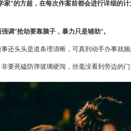
哲学家”的方超，在每次作案前都会进行详细的计
强调“抢劫要靠脑子，暴力只是辅助”。
做事还头头是道条理清晰，可真到动手办事就频
，非要死磕防弹玻璃硬闯，丝毫没看到旁边的门