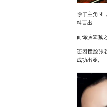
除了主角团
料百出。
而饰演笨贼
还因撞脸张
成功出圈。