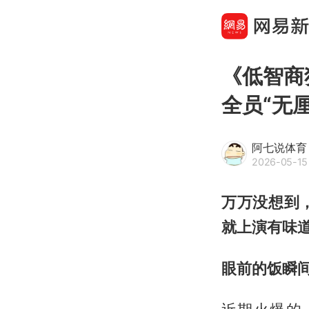
《低智商
全员“无厘
阿七说体育
2026-05-15
万万没想到
就上演有味
眼前的饭瞬