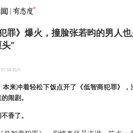
犯罪》爆火，撞脸张若昀的男人也
头”
 01:58
·四川
，本来冲着轻松下饭点开了《低智商犯罪》，
道的闹剧。
间不香了。