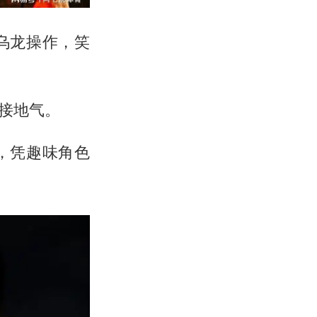
乌龙操作，笑
接地气。
，凭趣味角色