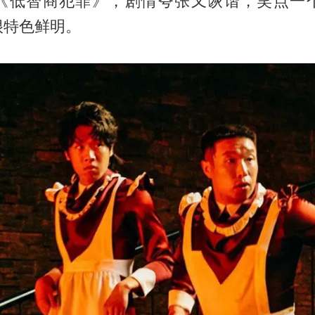
《低智商犯罪》，剧情夸张又诙谐，笑点一
很特色鲜明。