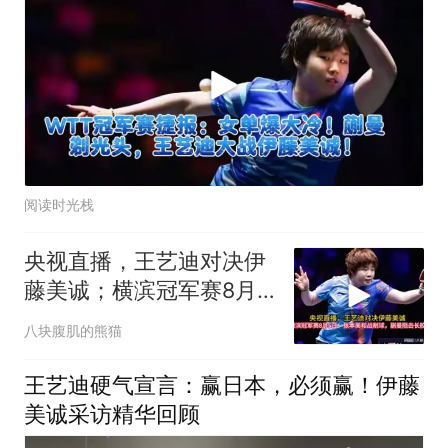
阅读时光栈
央视直播，王艺迪对决伊
藤美诚；横滨冠军赛8月5
日
八块腹肌的熊猫
王艺迪硬气宣言：赢日本，必须赢！伊藤
美诚采访精华回顾