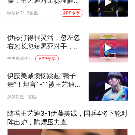
藤：王艺迪对比赛理解深
刻，球质和命中率越来越
咪咕体育
6跟贴
APP专享
高
伊藤打得很灵活，忽左忽
右忽长忽短累死对手，自
己始终近台！
书夫星爱生活
APP专享
伊藤美诚懊恼跳起“鸭子
舞”！坦言1-11被王艺迪打
麻了
残梦断忆
1跟贴
随着王艺迪3-1伊藤美诚，国乒4将下轮对
阵出炉，陈熠压力直