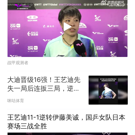
战甲观测者
大迪晋级16强！王艺迪先
失一局后连扳三局，逆转
战胜伊藤美诚！
咪咕体育
王艺迪11-1逆转伊藤美诚，国乒女队日本
赛场三战全胜