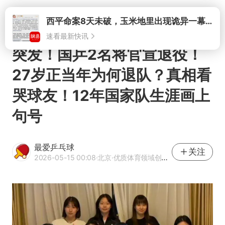
打开
突发！国乒2名将官宣退役！
27岁正当年为何退队？真相看
哭球友！12年国家队生涯画上
句号
最爱乒乓球
关注
2026-05-15 00:08
·北京
·优质体育领域创作者