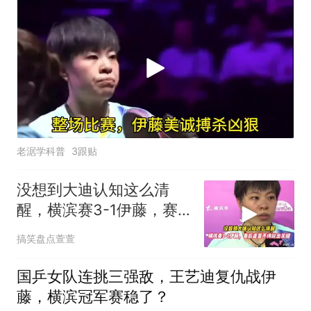
老涺学科普
3跟贴
没想到大迪认知这么清
醒，横滨赛3-1伊藤，赛
后直言不讳说出关键
搞笑盘点萱萱
国乒女队连挑三强敌，王艺迪复仇战伊
藤，横滨冠军赛稳了？