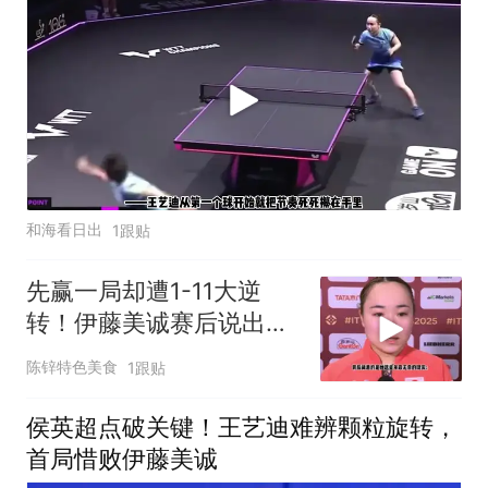
和海看日出
1跟贴
先赢一局却遭1-11大逆
转！伊藤美诚赛后说出心
里话，张本智和的反应亮
陈锌特色美食
1跟贴
了
侯英超点破关键！王艺迪难辨颗粒旋转，
首局惜败伊藤美诚