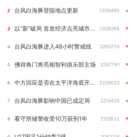
台风白海豚登陆地点更新
2350490
2
以“新”破局 首发经济点亮城市消费活力
2306268
3
台风白海豚进入48小时警戒线
2260770
4
佛得角门将亮相智利俱乐部主场
2247781
5
中方回应是否在太平洋海底开采稀土
2236023
6
台风白海豚影响中国已成定局
2214435
7
看守所辅警收受10万获刑1年
2152823
8
U17国足1分钟轰2球
2083215
9