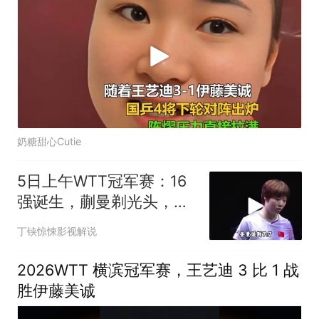
奶糖甜心Cutie
5日上午WTT冠军赛：16
强诞生，蒯曼剃光头，王
艺迪大战伊藤美诚！
丁铗惊悚影视解说
2026WTT 横滨冠军赛，王艺迪 3 比 1 战
胜伊藤美诚