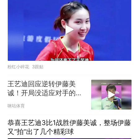
粉红小碎花
3跟贴
王艺迪回应逆转伊藤美
诚！开局没适应对手的旋
转，及时调整节奏找回了
咪咕体育
信心和状态！
恭喜王艺迪3比1战胜伊藤美诚，整场伊藤
又“拍”出了几个精彩球