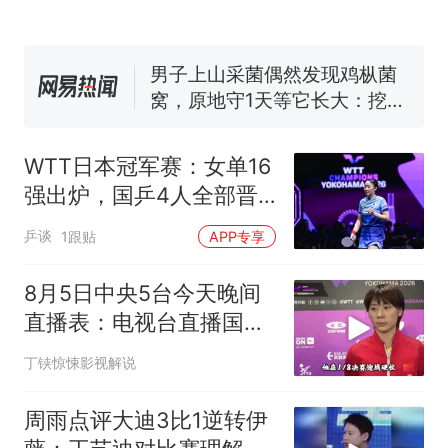
协会回应
男子上山采菌偶然发现鸡枞菌
窝，原地守1天等它长大：挖了
140多朵
美国渔民钓获鲨鱼徒手将其拽
回大海 目击者直呼震惊 （视频
来源：参考消息）
笔试第一被第二名传话劝弃考
官方通报
WTT日本冠军赛：女单16
制裁瓜子饺子，美国怕什
热
强出炉，国乒4人全部晋
么？
级伊藤美诚出局
乒谈
1跟贴
APP专享
8月5日中央5台今天晚间
直播表：电视台直播国
乒！王艺迪约战伊藤
丁铗惊悚影视解说
周雨点评大迪3比1逆转伊