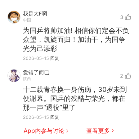
我是大F啊
3
中国
为国乒将帅加油! 相信你们定会不负
众望，凯旋而归！加油干，为国争
光为己添彩
2026-05-15
回复
爱错了而已
2
陕西
十二载青春换一身伤病，30岁未到
制裁瓜子饺子，美国怕什
热
便谢幕。国乒的残酷与荣光，都在
么？
那一声“退役”里了
那个在床头放菜刀的女孩，
新
2026-05-15
回复
因老师一句“跟我回家”改写了
人生
费大厨“全国小炒肉大王”称
App内参与讨论
查看更多
号，仅凭视频评出？中国烹饪