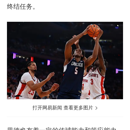
终结任务。
打开网易新闻 查看更多图片