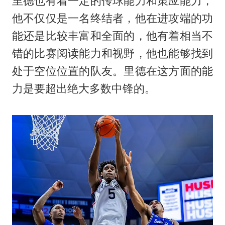
里德也有着一定的传球能力和策应能力，
他不仅仅是一名终结者，他在进攻端的功
能还是比较丰富和全面的，他有着相当不
错的比赛阅读能力和视野，他也能够找到
处于空位位置的队友。里德在这方面的能
力是要超出绝大多数中锋的。