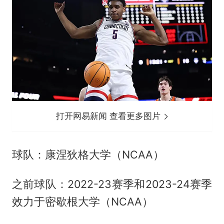
打开网易新闻 查看更多图片
球队：康涅狄格大学（NCAA）
之前球队：2022-23赛季和2023-24赛季
效力于密歇根大学（NCAA）