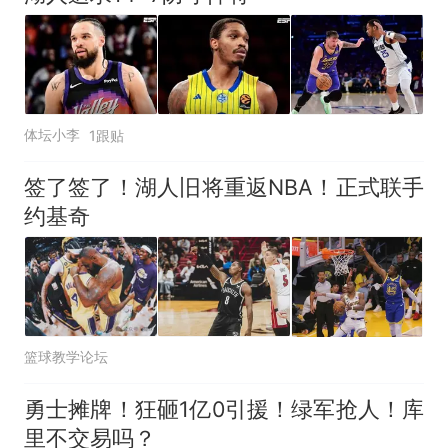
体坛小李
1跟贴
签了签了！湖人旧将重返NBA！正式联手
约基奇
篮球教学论坛
勇士摊牌！狂砸1亿0引援！绿军抢人！库
里不交易吗？