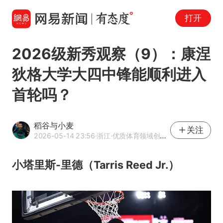
打开
2026级新秀观察（9）：康涅
狄格大学大四中锋能顺利进入
首轮吗？
稻谷与小麦
关注
2026-05-14 23:56
·浙江
·优质体育领域创作者
小塔里斯-里德（Tarris Reed Jr.）