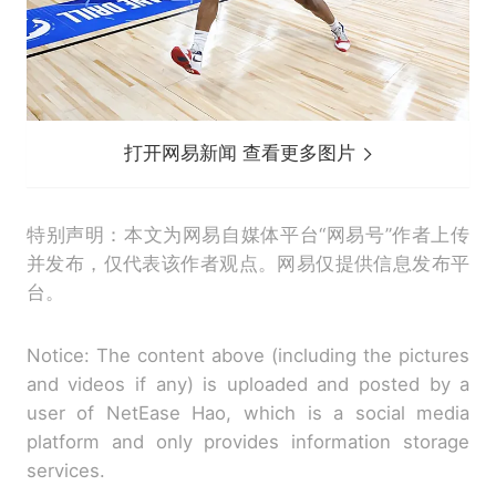
打开网易新闻 查看更多图片
特别声明：本文为网易自媒体平台“网易号”作者上传
并发布，仅代表该作者观点。网易仅提供信息发布平
台。
Notice: The content above (including the pictures
and videos if any) is uploaded and posted by a
user of NetEase Hao, which is a social media
platform and only provides information storage
services.