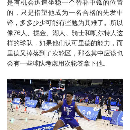
是有机会迅速坐稳一个替补中锋的位置
的，只是指望他成为一名合格的先发中
锋，多多少少可能有些勉为其难了。所以
像76人、掘金、湖人、骑士和凯尔特人这
样的球队，如果他们认可里德的能力，而
里德又掉落到了次轮区，那么其中应该也
会有一些球队考虑用次轮签拿下他。