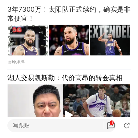
3年7300万！太阳队正式续约，确实是非
常便宜！
德译洋洋
湖人交易凯斯勒：代价高昂的转会真相
1
写跟贴