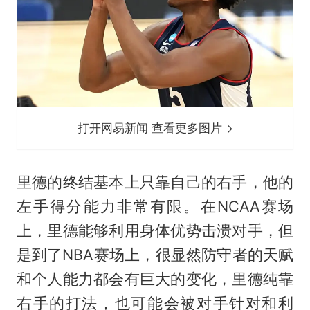
打开网易新闻 查看更多图片
里德的终结基本上只靠自己的右手，他的
左手得分能力非常有限。在NCAA赛场
上，里德能够利用身体优势击溃对手，但
是到了NBA赛场上，很显然防守者的天赋
和个人能力都会有巨大的变化，里德纯靠
右手的打法，也可能会被对手针对和利