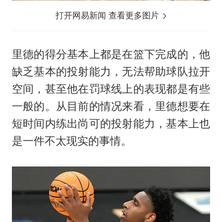
打开网易新闻 查看更多图片
里德的得分基本上都是在篮下完成的，他
缺乏基本的投射能力，无法帮助球队拉开
空间，甚至他在罚球线上的表现都是有些
一般的。从目前的情况来看，里德想要在
短时间内练出尚可的投射能力，基本上也
是一件不太现实的事情。