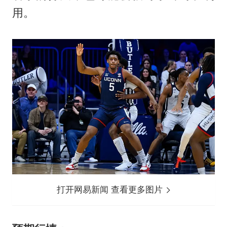
用。
打开网易新闻 查看更多图片