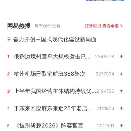
网易热搜
每30分钟更新
打开应用 查看全部
奋力开创中国式现代化建设新局面
俄称边境州遭乌大规模袭击已致13伤
2346778
1
杭州机场已取消航班388架次
2277024
2
上半年我国经营主体结构持续优化
2164106
3
于东来回应胖东来近25年老店年底关闭
2141973
4
《披荆斩棘2026》阵容官宣
2011691
5