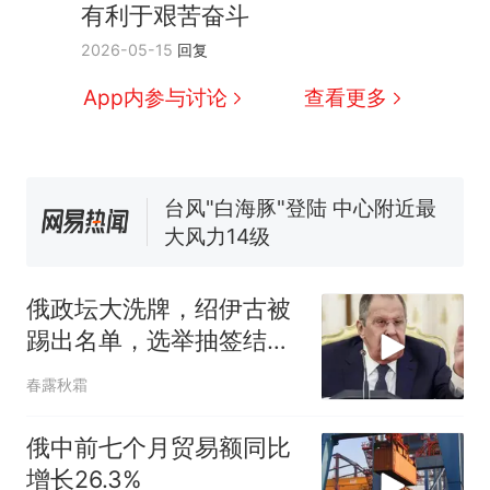
家，刚改国名，总统就邀请中
有利于艰苦奋斗
国大使骑行绕了几乎整个国境
搬家报价570元，搬到楼下交
2026-05-15
回复
线一圈，还曾两次到中国寻根
5060元才肯搬上楼！女子傻眼
了……
视频丨只要一枚命中就能让航
App内参与讨论
查看更多
母瘫痪 轰-6J实力有多强？
空调24小时开着反而更省电？
电力部门回应
台风"白海豚"登陆 中心附近最
大风力14级
十多万人报名的考试，成绩
热
全部作废，公平么？
俄政坛大洗牌，绍伊古被
踢出名单，选举抽签结
束，普京留下一句话
春露秋霜
俄中前七个月贸易额同比
增长26.3%