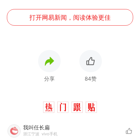
打开网易新闻，阅读体验更佳
分享
84赞
十多万人报名的考试，成绩
热
全部作废，公平么？
我叫任长扁
全球唯一没有法定首都的国
新
浙江宁波
vivo手机