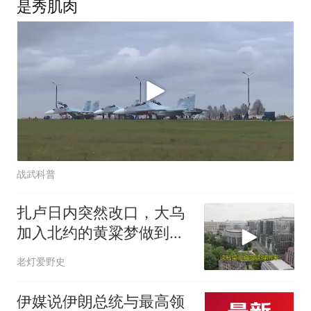
是秀肌肉
战武科普
扎卢日内突然改口，大乌
加入北约的黄粱梦做到头
了？
老灯爱野史
伊媒说伊朗总统与最高领