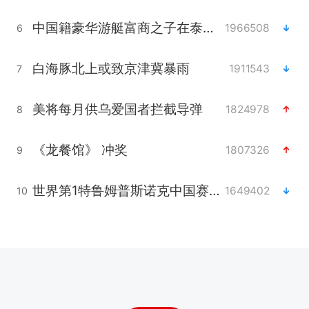
中国籍豪华游艇富商之子在泰国被杀
1966508
6
白海豚北上或致京津冀暴雨
1911543
7
美将每月供乌爱国者拦截导弹
1824978
8
《龙餐馆》 冲奖
1807326
9
世界第1特鲁姆普斯诺克中国赛一轮游
1649402
10