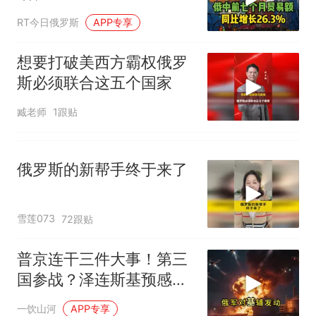
RT今日俄罗斯
APP专享
想要打破美西方霸权俄罗
斯必须联合这五个国家
臧老师
1跟贴
俄罗斯的新帮手终于来了
雪莲073
72跟贴
普京连干三件大事！第三
国参战？泽连斯基预感不
妙
一饮山河
APP专享