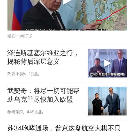
精彩一网打尽
泽连斯基塞尔维亚之行，
揭秘背后深层意义
久愛不變s
1跟贴
武契奇：将尽一切可能帮
助乌克兰尽快加入欧盟
参考消息
449跟贴
苏34咆哮通场，普京这盘航空大棋不只