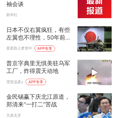
袖会谈
新华社
日本不仅右翼疯狂，有些
左翼也不理性，50年前曾
劫机威胁以色列
星星跌入梦里中
APP专享
普京字典里无惧美驻乌军
工厂，炸得震天动地
雪里温柔z
APP专享
金民锡赢下庆北江原道，
郑清来“一打二”苦战
天真无牙