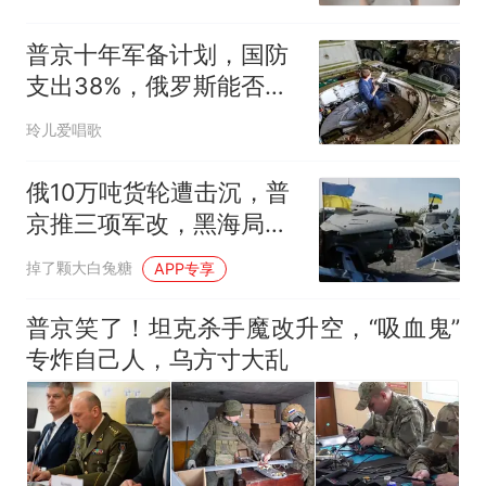
普京十年军备计划，国防
支出38%，俄罗斯能否重
回常态
玲儿爱唱歌
俄10万吨货轮遭击沉，普
京推三项军改，黑海局势
要变天？
掉了颗大白兔糖
APP专享
普京笑了！坦克杀手魔改升空，“吸血鬼”
专炸自己人，乌方寸大乱